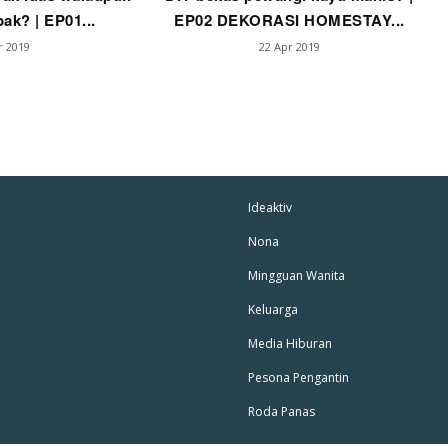
ak? | EP01...
EP02 DEKORASI HOMESTAY...
r 2019
22 Apr 2019
Ideaktiv
Nona
Mingguan Wanita
Keluarga
Media Hiburan
Pesona Pengantin
Roda Panas