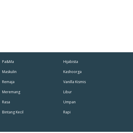
Pa&Ma
Hijabista
Maskulin
Kashoorga
Remaja
Vanilla Kismis
Meremang
Libur
Rasa
Umpan
Bintang Kecil
Rapi