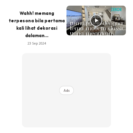
Wahh! memang
terpesona bila pertama
kali lihat dekorasi
dalaman...
23 Sep 2024
Ads