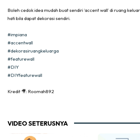
Menarik
Boleh cedok idea mudah buat sendiri ‘accent wall’ di ruang keluar
Ca
hati bila dapat dekorasi sendiri.
Im
Ma
#impiana
#accentwall
De
#dekorasiruangkeluarga
#featurewall
#DIY
Ha
#DIYfeaturewall
Kredit 🎥: Roomah892
Video
Be
Bu
VIDEO SETERUSNYA
Il