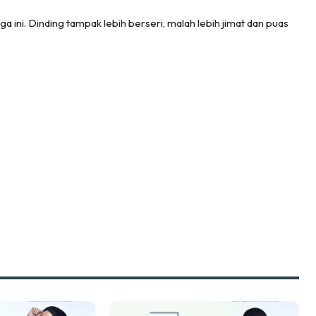
 Lagi
ga ini. Dinding tampak lebih berseri, malah lebih jimat dan puas
sa Impiana
piana Makeover
keover Ruang Selebriti
stinasi
Hotel
Kafe
rtanah
High Rise
Landed
li Di Mana
at Sendiri
ham Impiana
Ilham Impiana 360