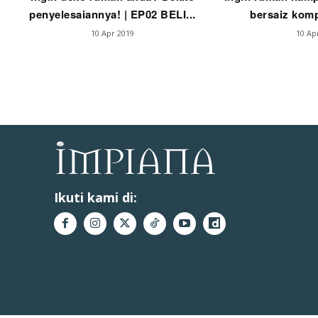
penyelesaiannya! | EP02 BELI...
bersaiz komp
10 Apr 2019
10 Ap
Ikuti kami di: