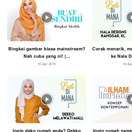
Im
La
Se
Bingkai gambar biasa mainstream?
Corak menarik, ma
Se
Nah cuba yang ni! |...
ke Nala De
Ti
10 Apr 2019
10 Ap
Ti
Ingin deko rumah anda? Dekko
Ingin rumah namp