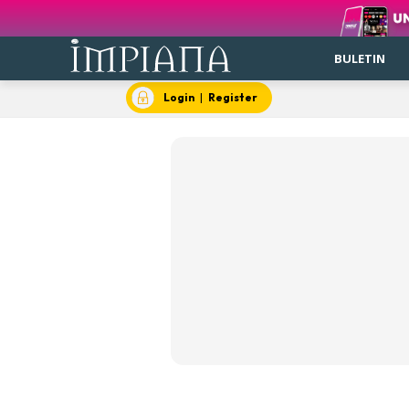
BULETIN
Login
|
Register