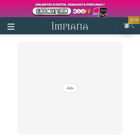
NEW
Ads
Login
|
Register
Buletin
Inspirasi
Bilik Air