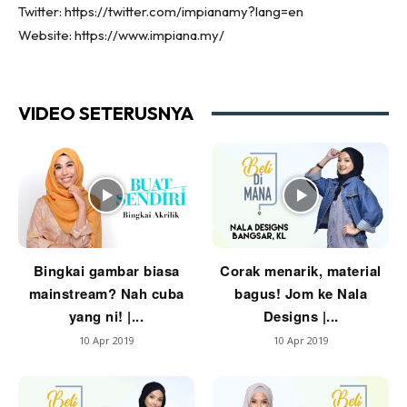
Twitter: https://twitter.com/impianamy?lang=en
Ilham Impiana 360
Website: https://www.impiana.my/
Ilham Impiana Inspirasi Selebriti
Impiana TV
Casa Impiana
VIDEO SETERUSNYA
Impiana MakeOver
Lahar Dekor
Sembang Dekor
Sembang Laman
Tip Impiana
Tip Laman
Bingkai gambar biasa
Corak menarik, material
mainstream? Nah cuba
bagus! Jom ke Nala
yang ni! |...
Designs |...
Hub Ideaktiv
10 Apr 2019
10 Apr 2019