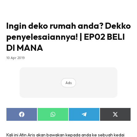
Bilik Tidur
Ruang Makan
Ingin deko rumah anda? Dekko
Ruang Tamu
penyelesaiannya! | EP02 BELI
Direktori
Interior Design
DI MANA
Landskap
10 Apr 2019
DIY
Bilik Air
Bilik Tidur
Ads
Dapur
Ruang Makan
Make Over
Bilik Air
Share
Share
Share
Share
on
on
on
on
Bilik Tidur
Facebook
WhatsApp
Telegram
X
(Twitter)
Dapur
Kali ini Atin Aris akan bawakan kepada anda ke sebuah kedai