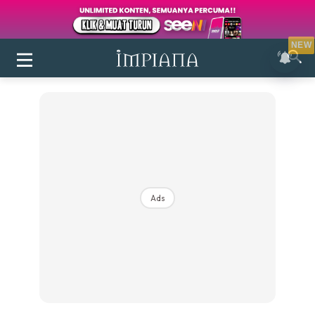
NEW
Ads
Login
|
Register
Buletin
Inspirasi
Bilik Air