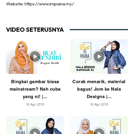
Ilham Impiana 360
Website: https://www.impiana.my/
Ilham Impiana Inspirasi Selebriti
Impiana TV
VIDEO SETERUSNYA
Casa Impiana
Impiana MakeOver
Lahar Dekor
Sembang Dekor
Sembang Laman
Tip Impiana
Tip Laman
Bingkai gambar biasa
Corak menarik, material
mainstream? Nah cuba
bagus! Jom ke Nala
yang ni! |...
Designs |...
10 Apr 2019
10 Apr 2019
Hub Ideaktiv