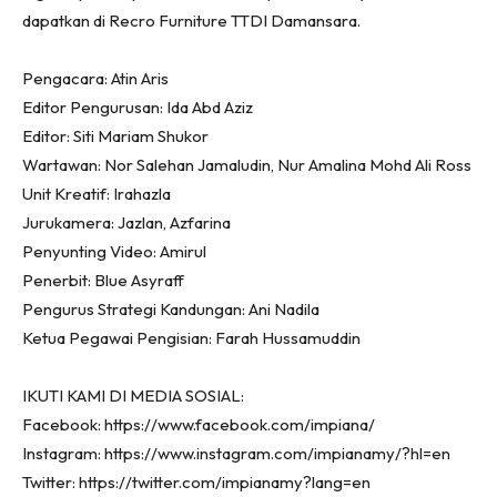
Ruang Makan
dapatkan di Recro Furniture TTDI Damansara.
Ruang Tamu
Menarik Lagi
Pengacara: Atin Aris
Casa Impiana
Editor Pengurusan: Ida Abd Aziz
Impiana Makeover
Editor: Siti Mariam Shukor
Makeover Ruang Selebriti
Wartawan: Nor Salehan Jamaludin, Nur Amalina Mohd Ali Ross
Unit Kreatif: Irahazla
Destinasi
Jurukamera: Jazlan, Azfarina
Hotel
Penyunting Video: Amirul
Kafe
Penerbit: Blue Asyraff
Hartanah
Pengurus Strategi Kandungan: Ani Nadila
High Rise
Ketua Pegawai Pengisian: Farah Hussamuddin
Landed
Video
IKUTI KAMI DI MEDIA SOSIAL:
Beli Di Mana
Facebook: https://www.facebook.com/impiana/
Buat Sendiri
Instagram: https://www.instagram.com/impianamy/?hl=en
Ilham Impiana
Twitter: https://twitter.com/impianamy?lang=en