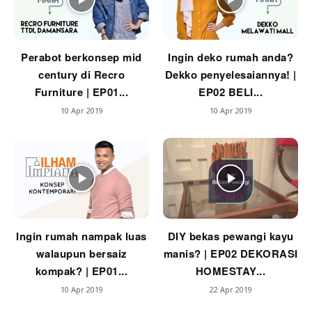
Perabot berkonsep mid
Ingin deko rumah anda?
century di Recro
Dekko penyelesaiannya! |
Furniture | EP01...
EP02 BELI...
10 Apr 2019
10 Apr 2019
Ingin rumah nampak luas
DIY bekas pewangi kayu
walaupun bersaiz
manis? | EP02 DEKORASI
kompak? | EP01...
HOMESTAY...
10 Apr 2019
22 Apr 2019