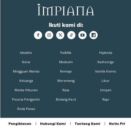
Ikuti kami di:
Ideaktiv
Pa&Ma
Hijabista
Nona
Maskulin
Kashoorga
Mingguan Wanita
Remaja
Vanilla Kismis
Keluarga
Meremang
Libur
Media Hiburan
Rasa
Umpan
Pesona Pengantin
Bintang Kecil
Rapi
Roda Panas
Pengiklanan
Hubungi Kami
Tentang Kami
Notis Privas