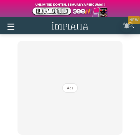
NEW
Ads
Login
|
Register
Buletin
Inspirasi
Bilik Air