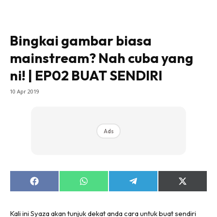
Bilik Tidur
Ruang Makan
Bingkai gambar biasa
Ruang Tamu
mainstream? Nah cuba yang
Direktori
Interior Design
ni! | EP02 BUAT SENDIRI
Landskap
10 Apr 2019
DIY
Bilik Air
Bilik Tidur
Ads
Dapur
Ruang Makan
Make Over
Bilik Air
Share
Share
Share
Share
on
on
on
on
Bilik Tidur
Facebook
WhatsApp
Telegram
X
(Twitter)
Dapur
Kali ini Syaza akan tunjuk dekat anda cara untuk buat sendiri