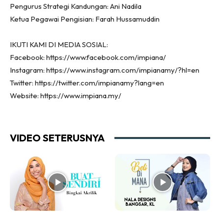
Pengurus Strategi Kandungan: Ani Nadila
Ilham Impiana 360
Ketua Pegawai Pengisian: Farah Hussamuddin
Ilham Impiana Inspirasi Selebriti
Impiana TV
IKUTI KAMI DI MEDIA SOSIAL:
Casa Impiana
Facebook: https://www.facebook.com/impiana/
Impiana MakeOver
Instagram: https://www.instagram.com/impianamy/?hl=en
Lahar Dekor
Twitter: https://twitter.com/impianamy?lang=en
Sembang Dekor
Website: https://www.impiana.my/
Sembang Laman
Tip Impiana
Tip Laman
VIDEO SETERUSNYA
Hub Ideaktiv