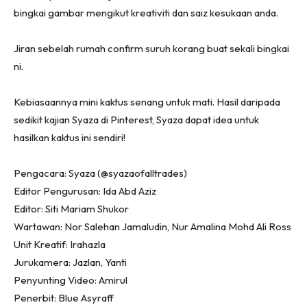
Ruang Makan
bingkai gambar mengikut kreativiti dan saiz kesukaan anda.
Ruang Tamu
Menarik Lagi
Jiran sebelah rumah confirm suruh korang buat sekali bingkai
Casa Impiana
ni.
Impiana Makeover
Kebiasaannya mini kaktus senang untuk mati. Hasil daripada
Makeover Ruang Selebriti
sedikit kajian Syaza di Pinterest, Syaza dapat idea untuk
Destinasi
hasilkan kaktus ini sendiri!
Hotel
Kafe
Pengacara: Syaza (@syazaofalltrades)
Hartanah
Editor Pengurusan: Ida Abd Aziz
High Rise
Editor: Siti Mariam Shukor
Landed
Wartawan: Nor Salehan Jamaludin, Nur Amalina Mohd Ali Ross
Video
Unit Kreatif: Irahazla
Beli Di Mana
Jurukamera: Jazlan, Yanti
Buat Sendiri
Penyunting Video: Amirul
Penerbit: Blue Asyraff
Ilham Impiana