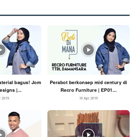
Ilham Impiana 360
Ilham Impiana Inspirasi Selebriti
piana TV
Casa Impiana
Impiana MakeOver
har Dekor
mbang Dekor
mbang Laman
p Impiana
terial bagus! Jom
Perabot berkonsep mid century di
p Laman
signs |...
Recro Furniture | EP01...
r 2019
10 Apr 2019
Hub Ideaktiv