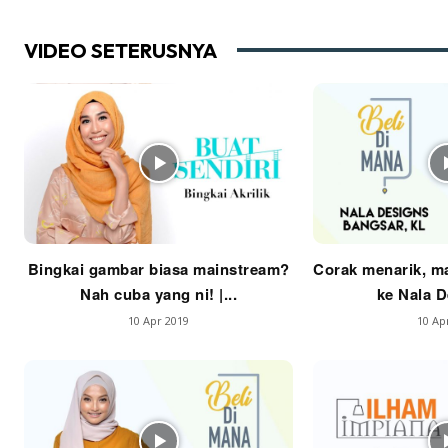
VIDEO SETERUSNYA
Im
La
Se
Se
Ti
Bingkai gambar biasa mainstream?
Corak menarik, ma
Ti
Nah cuba yang ni! |...
ke Nala De
10 Apr 2019
10 Ap