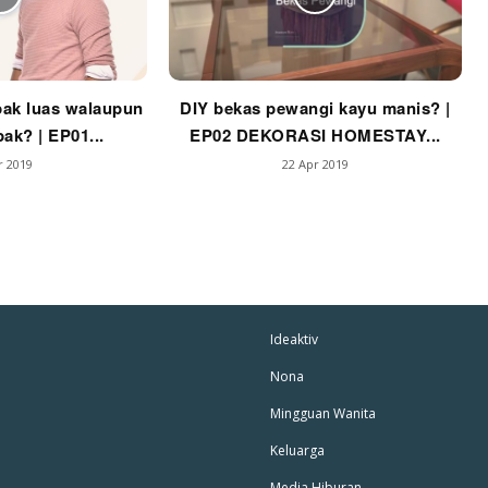
ak luas walaupun
DIY bekas pewangi kayu manis? |
ak? | EP01...
EP02 DEKORASI HOMESTAY...
r 2019
22 Apr 2019
Ideaktiv
Nona
Mingguan Wanita
Keluarga
Media Hiburan