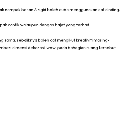
ang Makan
tak nampak bosan & rigid boleh cuba menggunakan cat dinding.
ang Tamu
 Lagi
mpak cantik walaupun dengan bajet yang terhad.
sa Impiana
piana Makeover
 sama, sebaliknya boleh cat mengikut kreativiti masing-
keover Ruang Selebriti
memberi dimensi dekorasi ‘wow’ pada bahagian ruang tersebut.
stinasi
Hotel
Kafe
rtanah
High Rise
Landed
li Di Mana
at Sendiri
ham Impiana