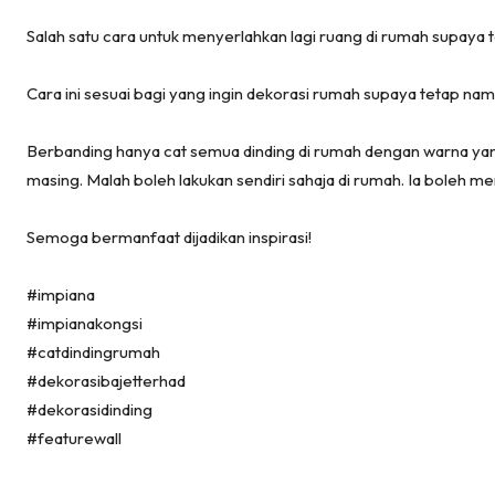
Ru
Salah satu cara untuk menyerlahkan lagi ruang di rumah supaya 
Ru
Menarik
Cara ini sesuai bagi yang ingin dekorasi rumah supaya tetap na
Ca
Im
Berbanding hanya cat semua dinding di rumah dengan warna yang
Ma
masing. Malah boleh lakukan sendiri sahaja di rumah. Ia boleh 
De
Semoga bermanfaat dijadikan inspirasi!
#impiana
Ha
#impianakongsi
#catdindingrumah
#dekorasibajetterhad
Video
#dekorasidinding
Be
#featurewall
Bu
Il