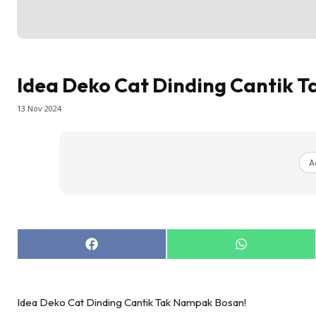
Bil
Bil
Ru
Ru
Idea Deko Cat Dinding Cantik 
Direkto
In
13 Nov 2024
La
DIY
A
Bil
Bil
Da
Ru
Share
Share
Make O
on
on
Facebook
WhatsApp
Bil
Bil
Idea Deko Cat Dinding Cantik Tak Nampak Bosan!
Da