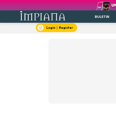
BULETIN
Login
|
Register