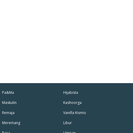
Pa&Ma
Hijabista
Maskulin
Kashoorga
Remaja
Vanilla Kismis
Meremang
Libur
Rasa
Umpan