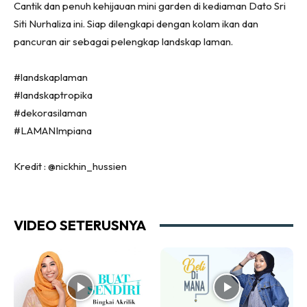
Cantik dan penuh kehijauan mini garden di kediaman Dato Sri
Ruang Tamu
Siti Nurhaliza ini. Siap dilengkapi dengan kolam ikan dan
Menarik Lagi
pancuran air sebagai pelengkap landskap laman.
Casa Impiana
#landskaplaman
Impiana Makeover
#landskaptropika
Makeover Ruang Selebriti
#dekorasilaman
Destinasi
#LAMANImpiana
Hotel
Kafe
Kredit : @nickhin_hussien
Hartanah
High Rise
Landed
VIDEO SETERUSNYA
Video
Beli Di Mana
Buat Sendiri
Ilham Impiana