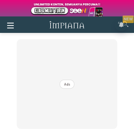
NEW
Ads
Login
|
Register
Buletin
Inspirasi
Bilik Air