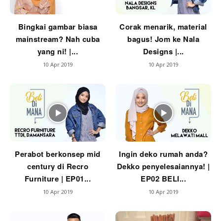
Ilham Impiana 360
Ilham Impiana Inspirasi Selebriti
Bingkai gambar biasa
Corak menarik, material
Impiana TV
mainstream? Nah cuba
bagus! Jom ke Nala
Casa Impiana
yang ni! |...
Designs |...
Impiana MakeOver
10 Apr 2019
10 Apr 2019
Lahar Dekor
Sembang Dekor
Sembang Laman
Tip Impiana
Tip Laman
Perabot berkonsep mid
Ingin deko rumah anda?
century di Recro
Dekko penyelesaiannya! |
Hub Ideaktiv
Furniture | EP01...
EP02 BELI...
10 Apr 2019
10 Apr 2019