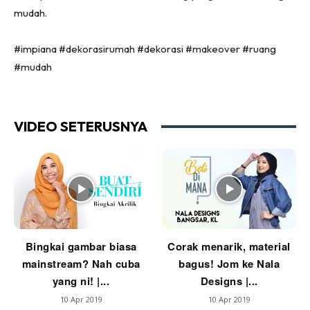
mudah.
Ruang Tamu
Menarik Lagi
#impiana #dekorasirumah #dekorasi #makeover #ruang
Casa Impiana
#mudah
Impiana Makeover
Makeover Ruang Selebriti
Destinasi
VIDEO SETERUSNYA
Hotel
Kafe
Hartanah
High Rise
Landed
Video
Bingkai gambar biasa
Corak menarik, material
Beli Di Mana
mainstream? Nah cuba
bagus! Jom ke Nala
Buat Sendiri
yang ni! |...
Designs |...
Ilham Impiana
10 Apr 2019
10 Apr 2019