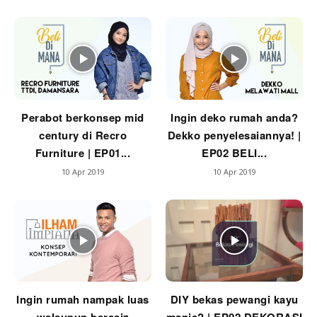
Ilham Impiana 360
Ilham Impiana Inspirasi Selebriti
Impiana TV
Casa Impiana
Impiana MakeOver
Lahar Dekor
Perabot berkonsep mid
Ingin deko rumah anda?
Sembang Dekor
century di Recro
Dekko penyelesaiannya! |
Sembang Laman
Furniture | EP01...
EP02 BELI...
Tip Impiana
10 Apr 2019
10 Apr 2019
Tip Laman
Hub Ideaktiv
Ingin rumah nampak luas
DIY bekas pewangi kayu