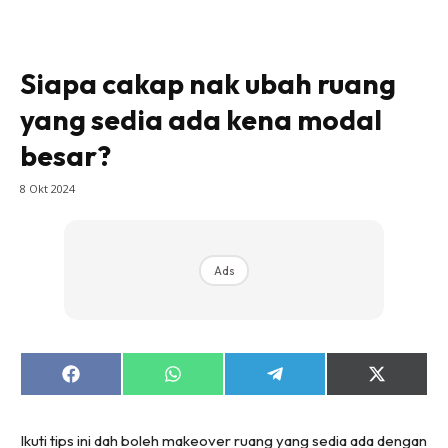
Bilik Tidur
Ruang Makan
Ruang Tamu
Siapa cakap nak ubah ruang
Direktori
yang sedia ada kena modal
Interior Design
besar?
Landskap
DIY
8 Okt 2024
Bilik Air
Bilik Tidur
Ads
Dapur
Ruang Makan
Make Over
Bilik Air
Share
Share
Share
Share
Bilik Tidur
on
on
on
on
Facebook
WhatsApp
Telegram
X
Dapur
(Twitter)
Ikuti tips ini dah boleh makeover ruang yang sedia ada dengan
Ruang Makan