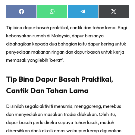
Ruang Makan
Ruang Tamu
Share
Share
Share
Share
on
on
on
on
Menarik Lagi
Facebook
WhatsApp
Telegram
X
Tip bina dapur basah praktikal, cantik dan tahan lama. Bagi
(Twitter)
Casa Impiana
kebanyakan rumah di Malaysia, dapur biasanya
Impiana Makeover
dibahagikan kepada dua bahagian iaitu dapur kering untuk
Makeover Ruang Selebriti
penyediaan makanan ringan dan dapur basah untuk kerja
Destinasi
memasak yang lebih ‘berat’.
Hotel
Kafe
Tip Bina Dapur Basah Praktikal,
Hartanah
High Rise
Cantik Dan Tahan Lama
Landed
Video
Di sinilah segala aktiviti menumis, menggoreng, merebus
Beli Di Mana
dan menyediakan masakan tradisi dilakukan. Oleh itu,
dapur basah perlu direka supaya tahan lasak, mudah
Buat Sendiri
dibersihkan dan kekal kemas walaupun kerap digunakan.
Ilham Impiana