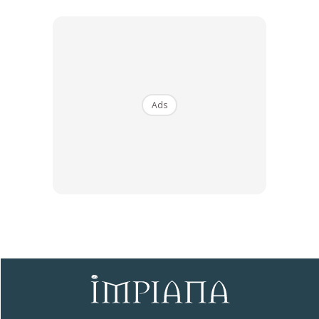
5. Sediakan Ruang Simpanan
Tertutup
Gunakan kabinet tertutup untuk menyimpan bahan kering
Ads
dan peralatan memasak supaya tidak terdedah kepada
habuk dan minyak. Kabinet aluminium atau kayu berlapis
‘laminate’ kalis air sangat disarankan.
6. Sumber Air Dan Saliran Lancar
Pastikan saluran paip dan longkang tidak tersumbat.
Gunakan sinki bersaiz besar agar mudah mencuci periuk
atau kuali besar tanpa percikan air ke lantai.