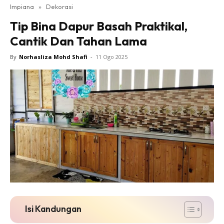
Impiana
»
Dekorasi
Bilik Tidur
Tip Bina Dapur Basah Praktikal,
Ruang Makan
Cantik Dan Tahan Lama
Ruang Tamu
Direktori
By
Norhasliza Mohd Shafi
-
11 Ogo 2025
Interior Design
Landskap
DIY
Bilik Air
Bilik Tidur
Dapur
Ruang Makan
Make Over
Bilik Air
Bilik Tidur
Isi Kandungan
Dapur