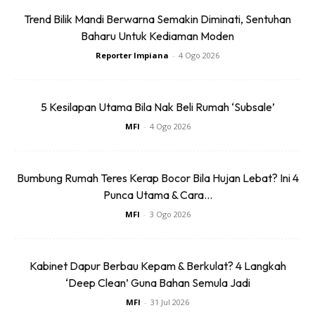
Trend Bilik Mandi Berwarna Semakin Diminati, Sentuhan
Baharu Untuk Kediaman Moden
3. Pilih Permukaan Meja Kerja Yang
Reporter Impiana
-
4 Ogo 2026
Mudah Dibersihkan
5 Kesilapan Utama Bila Nak Beli Rumah ‘Subsale’
Granit, kuarza atau stainless steel adalah pilihan terbaik
MFI
-
4 Ogo 2026
untuk meja kerja dapur basah. Ia tahan haba, tidak mudah
tercalar dan mudah dibersihkan selepas digunakan.
Bumbung Rumah Teres Kerap Bocor Bila Hujan Lebat? Ini 4
Punca Utama & Cara...
4. Sistem Pengudaraan Yang Baik
MFI
-
3 Ogo 2026
Dapur basah memerlukan pengudaraan yang optimum bagi
mengelakkan bau masakan tersebar ke seluruh rumah.
Kabinet Dapur Berbau Kepam & Berkulat? 4 Langkah
Pasang hud dapur (cooker hood) berkualiti atau tingkap
‘Deep Clean’ Guna Bahan Semula Jadi
yang cukup besar untuk pengudaraan semula jadi.
MFI
-
31 Jul 2026