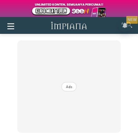
NEW
Ads
Login
|
Register
Buletin
Inspirasi
Bilik Air