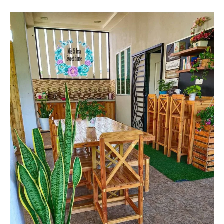
Ilham Impiana 360
Ilham Impiana Inspirasi Selebriti
Impiana TV
Casa Impiana
Impiana MakeOver
Lahar Dekor
Sembang Dekor
Sembang Laman
Tip Impiana
Tip Laman
Hub Ideaktiv