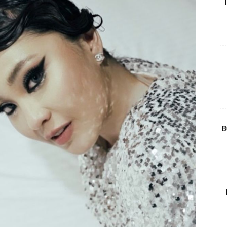
T
rtanah
High Rise
Landed
li Di Mana
at Sendiri
ham Impiana
Ilham Impiana 360
Ilham Impiana Inspirasi Selebriti
B
piana TV
Casa Impiana
Impiana MakeOver
har Dekor
mbang Dekor
mbang Laman