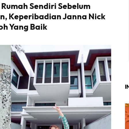
i Rumah Sendiri Sebelum
Login
|
Register
n, Keperibadian Janna Nick
toh Yang Baik
i
ik Air
ik Tidur
ang Makan
ang Tamu
I
ri
terior Design
ndskap
ik Air