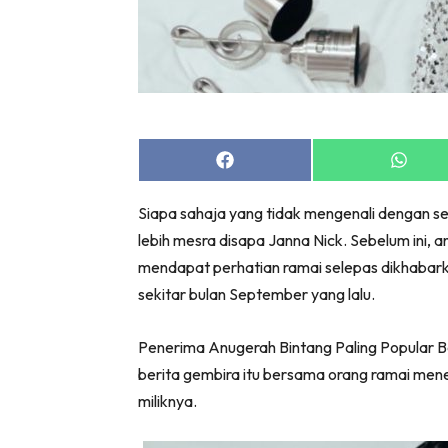
Bil
Da
Ru
Make O
Bil
Bil
Share
Share
on
on
Da
Facebook
Whats
Siapa sahaja yang tidak mengenali dengan sele
Ru
lebih mesra disapa Janna Nick. Sebelum ini, an
Ru
mendapat perhatian ramai selepas dikhabark
Menarik
sekitar bulan September yang lalu.
Ca
Im
Penerima Anugerah Bintang Paling Popular B
Ma
berita gembira itu bersama orang ramai mene
De
miliknya.