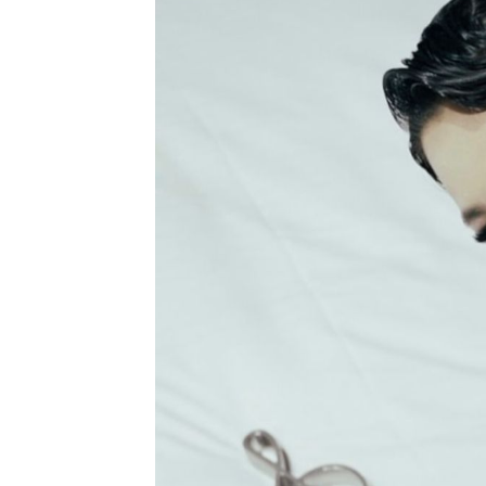
Ha
Video
Be
Bu
Il
Im
La
Se
Se