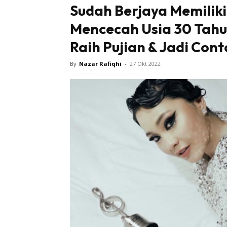
Sudah Berjaya Memilik
Mencecah Usia 30 Tahu
Raih Pujian & Jadi Con
By
Nazar Rafiqhi
-
27 Okt 2022
Buletin
Inspiras
Bil
Bil
Ru
Ru
Direkto
In
La
DIY
Bil