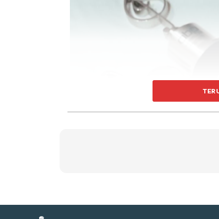
Ti
Ti
TER
Sent
a