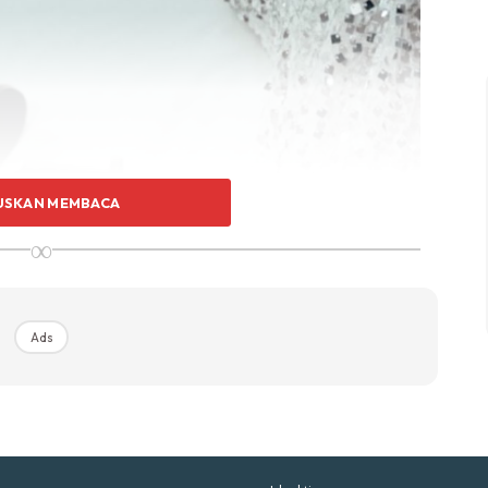
p Impiana
p Laman
Hub Ideaktiv
USKAN MEMBACA
∞
uhan Midas penuh kemewahan dan elegant untuk ked
nda.
Rahsia dari IMPIANA, download sekarang di
Ads
KLIK DI SEENI