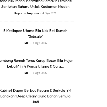
rend Bilik Mandi Berwarna Semakin Diminati,
Sentuhan Baharu Untuk Kediaman Moden
Reporter Impiana
-
4 Ogo 2026
5 Kesilapan Utama Bila Nak Beli Rumah
‘Subsale’
MFI
-
4 Ogo 2026
umbung Rumah Teres Kerap Bocor Bila Hujan
Lebat? Ini 4 Punca Utama & Cara...
MFI
-
3 Ogo 2026
Kabinet Dapur Berbau Kepam & Berkulat? 4
Langkah ‘Deep Clean’ Guna Bahan Semula
Jadi