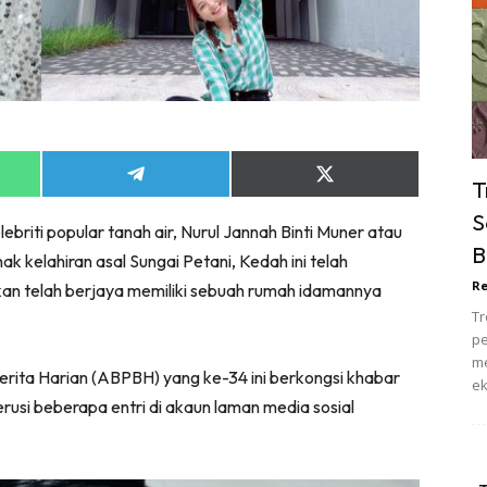
ik Tidur
pur
ang Makan
ver
ik Air
ik Tidur
Share
Share
T
on
on
pur
App
Telegram
X
S
briti popular tanah air, Nurul Jannah Binti Muner atau
(Twitter)
ang Makan
B
ak kelahiran asal Sungai Petani, Kedah ini telah
ang Tamu
Re
an telah berjaya memiliki sebuah rumah idamannya
 Lagi
Tr
sa Impiana
pe
piana Makeover
me
erita Harian (ABPBH) yang ke-34 ini berkongsi khabar
ek
keover Ruang Selebriti
rusi beberapa entri di akaun laman media sosial
stinasi
Hotel
Kafe