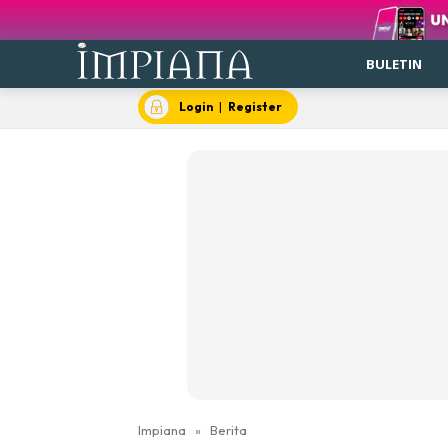
BULETIN
Login
|
Register
Impiana
»
Berita