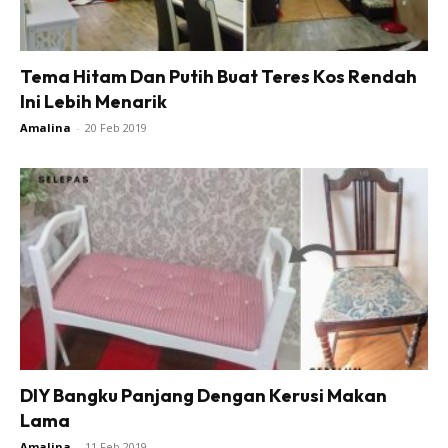
Ilham Impiana 360
Ilham Impiana Inspirasi Selebriti
Impiana TV
Tema Hitam Dan Putih Buat Teres Kos Rendah
Casa Impiana
Ini Lebih Menarik
Impiana MakeOver
Amalina
-
20 Feb 2019
Lahar Dekor
Sembang Dekor
Sembang Laman
Tip Impiana
Tip Laman
Hub Ideaktiv
DIY Bangku Panjang Dengan Kerusi Makan
Lama
Amalina
-
11 Feb 2019