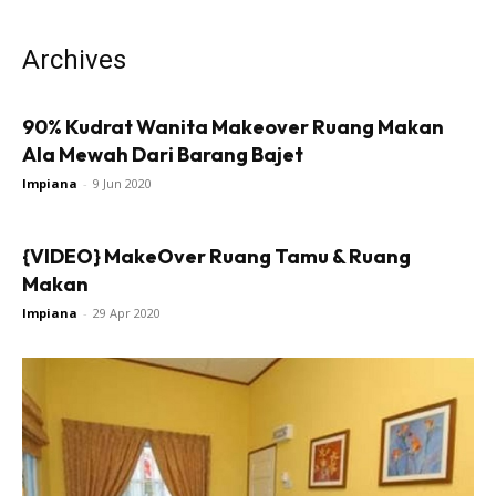
Bilik Tidur
Ruang Makan
Archives
Ruang Tamu
Direktori
90% Kudrat Wanita Makeover Ruang Makan
Interior Design
Ala Mewah Dari Barang Bajet
Landskap
Impiana
-
9 Jun 2020
DIY
Bilik Air
{VIDEO} MakeOver Ruang Tamu & Ruang
Bilik Tidur
Makan
Dapur
Impiana
-
29 Apr 2020
Ruang Makan
Make Over
Bilik Air
Bilik Tidur
Dapur
Ruang Makan