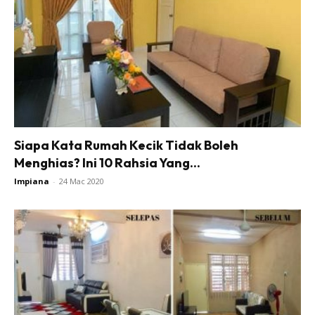
Ruang Tamu
Menarik Lagi
Casa Impiana
Impiana Makeover
Makeover Ruang Selebriti
Destinasi
Hotel
Siapa Kata Rumah Kecik Tidak Boleh
Kafe
Menghias? Ini 10 Rahsia Yang...
Hartanah
Impiana
-
24 Mac 2020
High Rise
Landed
Video
Beli Di Mana
Buat Sendiri
Ilham Impiana