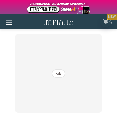
NEW
Ads
Login
|
Register
Buletin
Inspirasi
Bilik Air