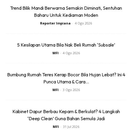
unik — mood lighting bagi kesan mahal walau bajet ciput.
Trend Bilik Mandi Berwarna Semakin Diminati, Sentuhan
Baharu Untuk Kediaman Moden
Reporter Impiana
-
4 Ogo 2026
5 Kesilapan Utama Bila Nak Beli Rumah ‘Subsale’
MFI
-
4 Ogo 2026
Bumbung Rumah Teres Kerap Bocor Bila Hujan Lebat? Ini 4
Punca Utama & Cara...
MFI
-
3 Ogo 2026
Kabinet Dapur Berbau Kepam & Berkulat? 4 Langkah
‘Deep Clean’ Guna Bahan Semula Jadi
MFI
-
31 Jul 2026