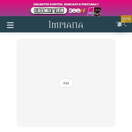
NEW
Ads
Login
|
Register
Buletin
Inspirasi
Bilik Air