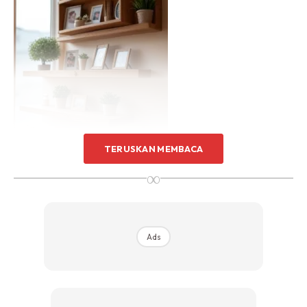
Sentuhan Midas penuh kemewahan dan elegant
untuk kediaman anda.
Rahsia dari IMPIANA, download sekarang di
KLIK DI SEENI
TERUSKAN MEMBACA
∞
Guna command hooks atau rak bebas (freestanding). Boleh
susun buku, pokok kecil atau lilin hiasan — terus nampak
Pinterest-ready!
Ads