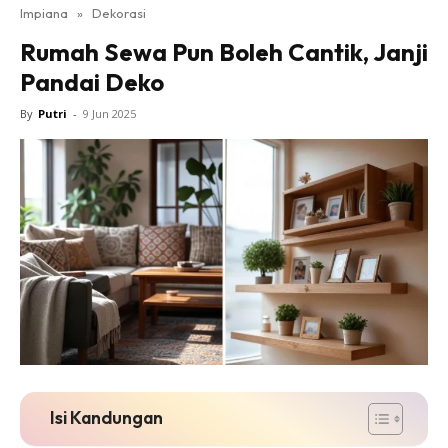
Impiana
»
Dekorasi
Bilik Tidur
Rumah Sewa Pun Boleh Cantik, Janji
Ruang Makan
Pandai Deko
Ruang Tamu
Direktori
By
Putri
-
9 Jun 2025
Interior Design
Landskap
DIY
Bilik Air
Bilik Tidur
Dapur
Ruang Makan
Make Over
Bilik Air
Bilik Tidur
Isi Kandungan
Dapur