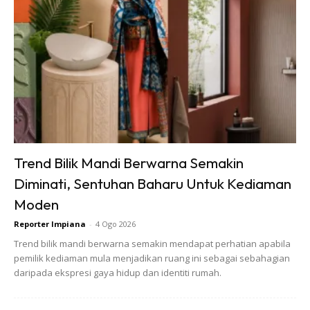
Ads
Trend Bilik Mandi Berwarna Semakin
Tukar langsir lama kepada warna neutral atau earth tone —
ruang terus rasa luas & tenang.
Diminati, Sentuhan Baharu Untuk Kediaman
Moden
Reporter Impiana
-
4 Ogo 2026
Trend bilik mandi berwarna semakin mendapat perhatian apabila
Lighting Main Peranan Besar
pemilik kediaman mula menjadikan ruang ini sebagai sebahagian
daripada ekspresi gaya hidup dan identiti rumah.
Pasang lampu LED strip bawah kabinet atau lampu meja