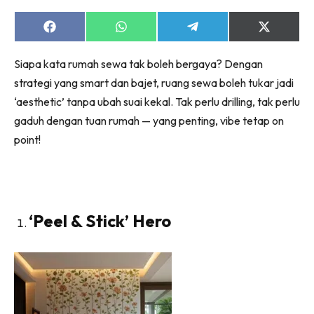
Ruang Makan
Ruang Tamu
Share
Share
Share
Share
on
on
on
on
Menarik Lagi
Facebook
WhatsApp
Telegram
X
Siapa kata rumah sewa tak boleh bergaya? Dengan
(Twitter)
Casa Impiana
strategi yang smart dan bajet, ruang sewa boleh tukar jadi
Impiana Makeover
‘aesthetic’ tanpa ubah suai kekal. Tak perlu drilling, tak perlu
Makeover Ruang Selebriti
gaduh dengan tuan rumah — yang penting, vibe tetap on
Destinasi
point!
Hotel
Kafe
Hartanah
High Rise
‘Peel & Stick’ Hero
Landed
Video
Beli Di Mana
Buat Sendiri
Ilham Impiana