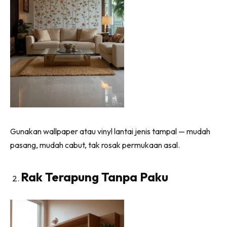
Ilham Impiana 360
Ilham Impiana Inspirasi Selebriti
Impiana TV
Casa Impiana
Impiana MakeOver
Lahar Dekor
Sembang Dekor
Sembang Laman
Tip Impiana
Gunakan wallpaper atau vinyl lantai jenis tampal — mudah
Tip Laman
pasang, mudah cabut, tak rosak permukaan asal.
Rak Terapung Tanpa Paku
Hub Ideaktiv