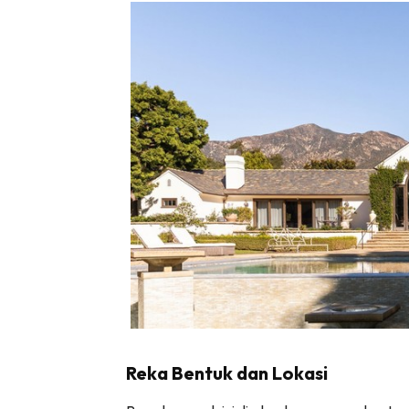
Ha
Video
Be
Bu
Il
Im
La
Se
Reka Bentuk dan Lokasi
Se