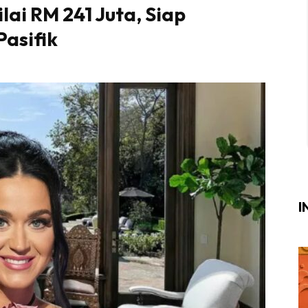
lai RM 241 Juta, Siap
Login
|
Register
asifik
i
ik Air
ik Tidur
ang Makan
ang Tamu
I
ri
terior Design
ndskap
ik Air