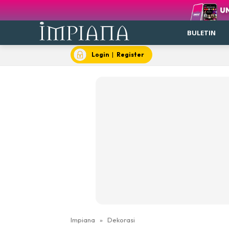
BULETIN
Login
|
Register
Impiana
»
Dekorasi