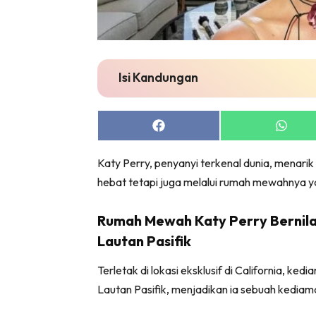
Bil
Da
Ru
Make O
Isi Kandungan
Bil
Bil
Share
Share
Da
on
on
Ru
Facebook
Whats
Katy Perry, penyanyi terkenal dunia, menari
Ru
hebat tetapi juga melalui rumah mewahnya yan
Menarik
Ca
Rumah Mewah Katy Perry Bernila
Im
Lautan Pasifik
Ma
Terletak di lokasi eksklusif di California,
De
Lautan Pasifik, menjadikan ia sebuah kediam