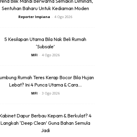
rend Bilik Mandi Berwarna Semakin Diminati,
Sentuhan Baharu Untuk Kediaman Moden
Reporter Impiana
-
4 Ogo 2026
5 Kesilapan Utama Bila Nak Beli Rumah
‘Subsale’
MFI
-
4 Ogo 2026
umbung Rumah Teres Kerap Bocor Bila Hujan
Lebat? Ini 4 Punca Utama & Cara...
MFI
-
3 Ogo 2026
Kabinet Dapur Berbau Kepam & Berkulat? 4
Langkah ‘Deep Clean’ Guna Bahan Semula
Jadi