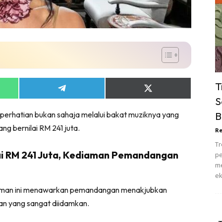
ik Tidur
pur
ang Makan
ver
ik Air
ik Tidur
T
Share
Share
pur
on
on
S
ang Makan
App
Telegram
X
k perhatian bukan sahaja melalui bakat muziknya yang
B
(Twitter)
ang Tamu
g bernilai RM 241 juta.
Re
 Lagi
Tr
sa Impiana
i RM 241 Juta, Kediaman Pemandangan
pe
piana Makeover
me
ek
keover Ruang Selebriti
 kediaman ini menawarkan pemandangan menakjubkan
stinasi
an yang sangat diidamkan.
Hotel
Kafe