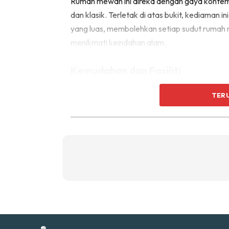
Rumah mewah ini direka dengan gaya konte
Ti
dan klasik. Terletak di atas bukit, kediama
Ti
yang luas, membolehkan setiap sudut rumah 
menikmati keindahan alam.
Kemudahan dan Fasiliti
Kediaman Katy Perry dilengkapi dengan pe
TER
Kolam Renang Infiniti
Sent
a