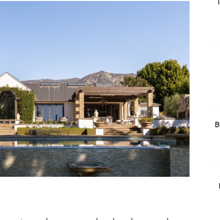
T
rtanah
High Rise
Landed
li Di Mana
at Sendiri
ham Impiana
Ilham Impiana 360
Ilham Impiana Inspirasi Selebriti
B
piana TV
Casa Impiana
Impiana MakeOver
har Dekor
mbang Dekor
mbang Laman