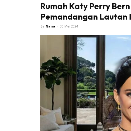
Rumah Katy Perry Berni
Pemandangan Lautan P
By
Nana
-
30 Mei 2024
Buletin
Inspiras
Bil
Bil
Ru
Ru
Direkto
In
La
DIY
Bil