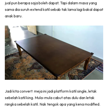
jual pun berapa saja boleh dapat. Tapi dalam masa yang
Ilham Impiana 360
sama dia suruh extend katil sebab tak lama lagi bakal dapat
Ilham Impiana Inspirasi Selebriti
anak baru.
Impiana TV
Casa Impiana
Impiana MakeOver
Lahar Dekor
Sembang Dekor
Sembang Laman
Tip Impiana
Tip Laman
Hub Ideaktiv
Jadi kita convert meja ini jadi platform katil single, letak
sebelah katil king. Mula-mula cabut atas dulu dan letak
rangka sebelah katil. Nak tengok apa yang kena modified.