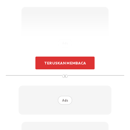
Sentuhan Midas penuh kemewahan dan elegant
untuk kediaman anda.
Rahsia dari IMPIANA, download sekarang di
KLIK DI SEENI
Ads
TERUSKAN MEMBACA
∞
Ads