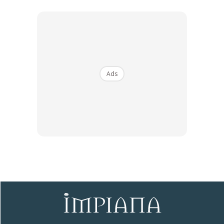
Siap katil bayi
Isteri mahu nampak seragam, jadi saya ambil plywood dan
tampal dekat kaki katil. Kemudian lekatkan laminate putih
yang kebetulan memang dah ada di rumah. Maka siaplah,
katil untuk bayi baru.
Ads
Anda mungkin berminat dengan
SHOPEE MY
SHOPEE MY
Baseus BH1 Lite
Amgras Stroller