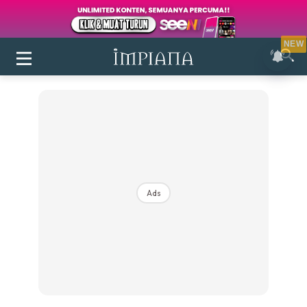
NEW
Ads
Login
|
Register
Buletin
Inspirasi
Bilik Air