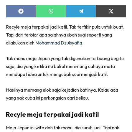
Ruang Makan
Ruang Tamu
Share
Share
Share
Share
on
on
on
on
Menarik Lagi
Facebook
WhatsApp
Telegram
X
Recyle meja terpakai jadi katil. Tak terfikir pula untuk buat.
(Twitter)
Casa Impiana
Tapi dari terbiar apa salahnya ubah suai seperti yang
Impiana Makeover
dilakukan oleh
Mohammad Dzulsyafiq.
Makeover Ruang Selebriti
Destinasi
Tak mahu meja Jepun yang tak digunakan terbuang begitu
Hotel
saja, dia yang ketika itu bakal menimang cahaya mata
Kafe
mendapat idea untuk mengubah suai menjadi katil.
Hartanah
High Rise
Hasilnya memang elok saja kejadian katilnya. Kalau ada
Landed
yang nak cuba ini perkongsian dari beliau.
Video
Beli Di Mana
Recyle meja terpakai jadi katil
Buat Sendiri
Meja Jepun ini wife dah tak mahu, dia suruh jual. Tapi nak
Ilham Impiana