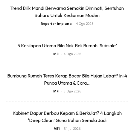
Trend Bilik Mandi Berwarna Semakin Diminati, Sentuhan
Baharu Untuk Kediaman Moden
Reporter Impiana
-
4 Ogo 2026
5 Kesilapan Utama Bila Nak Beli Rumah ‘Subsale’
Kemudian letak tilam single. Semua nampak ngam.
MFI
-
4 Ogo 2026
Bumbung Rumah Teres Kerap Bocor Bila Hujan Lebat? Ini 4
Punca Utama & Cara...
MFI
-
3 Ogo 2026
Kabinet Dapur Berbau Kepam & Berkulat? 4 Langkah
‘Deep Clean’ Guna Bahan Semula Jadi
MFI
-
31 Jul 2026