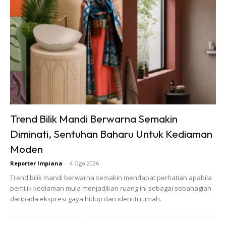
Bahagian atas meja saya potong dan letak balik renggang-
renggang supaya boleh cover panjang katil ni.
Ads
Trend Bilik Mandi Berwarna Semakin
Diminati, Sentuhan Baharu Untuk Kediaman
Moden
Reporter Impiana
-
4 Ogo 2026
Trend bilik mandi berwarna semakin mendapat perhatian apabila
pemilik kediaman mula menjadikan ruang ini sebagai sebahagian
daripada ekspresi gaya hidup dan identiti rumah.