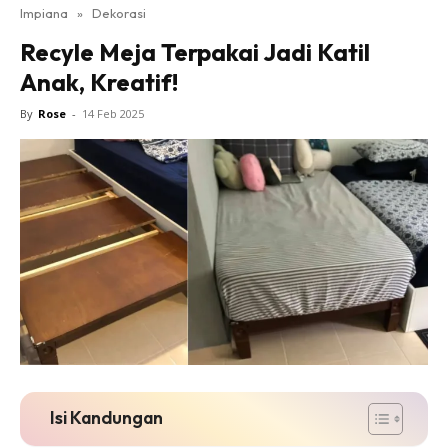
Impiana
»
Dekorasi
Bilik Tidur
Recyle Meja Terpakai Jadi Katil
Ruang Makan
Anak, Kreatif!
Ruang Tamu
Direktori
By
Rose
-
14 Feb 2025
Interior Design
Landskap
DIY
Bilik Air
Bilik Tidur
Dapur
Ruang Makan
Make Over
Bilik Air
Bilik Tidur
Isi Kandungan
Dapur