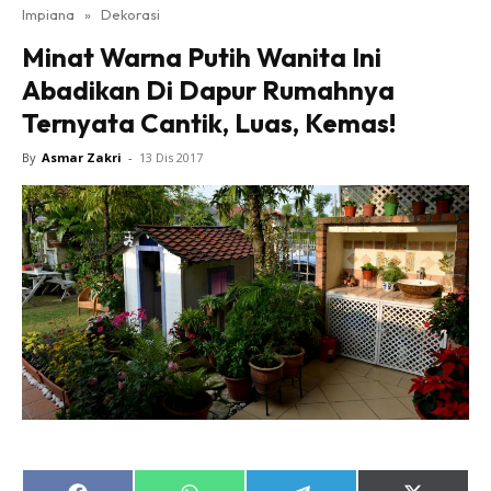
Impiana
»
Dekorasi
Bilik Tidur
Minat Warna Putih Wanita Ini
Ruang Makan
Abadikan Di Dapur Rumahnya
Ruang Tamu
Ternyata Cantik, Luas, Kemas!
Direktori
Interior Design
By
Asmar Zakri
-
13 Dis 2017
Landskap
DIY
Bilik Air
Bilik Tidur
Dapur
Ruang Makan
Make Over
Bilik Air
Bilik Tidur
Dapur