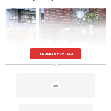
Sentuhan Midas penuh kemewahan dan elegant
untuk kediaman anda.
Rahsia dari IMPIANA, download sekarang di
KLIK DI SEENI
TERUSKAN MEMBACA
∞
Ads