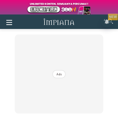
NEW
Ads
Login
|
Register
Buletin
Inspirasi
Bilik Air