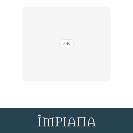
Mahukan Full Height Cabinet, Drawers
Yang Besar Serta Pintu Yang Senang
Dibuka Seperti Lift Up Door Dan Bar
Handle Untuk Memudahkan Penyimpanan
Dan Menyusun Barang-Barang Yang
Banyak,” Jelas Pemilik.
Ads
PERANAN KAUNTER PULAU