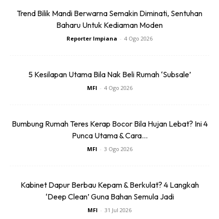
membahagikan ruang penyimpanan agar ruang penstoran
Trend Bilik Mandi Berwarna Semakin Diminati, Sentuhan
digunakan secara optimum dan memudahkan capaian
Baharu Untuk Kediaman Moden
ketika memasak. Susun atur penyimpanan barangan dan
Reporter Impiana
-
4 Ogo 2026
perkakasan pemilik pula diatur sempurna mengikut
kategori penstoran. Penyusunan yang efisien ini juga
5 Kesilapan Utama Bila Nak Beli Rumah ‘Subsale’
dibantu oleh sistem laci bina dalam yang luas serta
MFI
-
4 Ogo 2026
memudahkan pencarian barangan yang diperlukan pemilik.
Bahkan, pemilik juga dapat menyimpan lebih banyak
perkakasan memasak dengan lebih kemas dan tersusun.
Bumbung Rumah Teres Kerap Bocor Bila Hujan Lebat? Ini 4
Punca Utama & Cara...
MFI
-
3 Ogo 2026
“Ketika Perbincangan Bersama Pereka
Kabinet Dapur Berbau Kepam & Berkulat? 4 Langkah
Dalam Menentukan Karakter Kabinet
‘Deep Clean’ Guna Bahan Semula Jadi
Dapur Yang Diinginkan, Saya Memang
MFI
-
31 Jul 2026