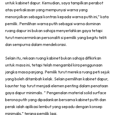
untuk kabinet dapur. Kemudian, saya tampilkan perabot
Ilham Impiana 360
atau perkakasan yang mempunyai warna yang
Ilham Impiana Inspirasi Selebriti
menonjolkan sebagai kontras kepada warna putih ini,” kata
Impiana TV
pemilik. Pemilihan warna putih sebagai warna dominan
Casa Impiana
ruang dapur ini bukan sahaja menyerlahkan gaya tetapi
Impiana MakeOver
turut mencerminkan personaliti si pemilik yang begitu teliti
Lahar Dekor
dan sempurna dalam mendekorasi.
Sembang Dekor
Sembang Laman
Selain itu, rekaan ruang kabinet bukan sahaja difikirkan
Tip Impiana
untuk masa ini, tetapi telah mengambil kira penggunaan
Tip Laman
jangka masa panjang. Pemilik turut mereka ruang peti sejuk
yang boleh ditambah kelak. Selain pemilihan kabinet dapur,
kaunter top turut menjadi elemen penting dalam penataan
Hub Ideaktiv
gaya dapur minimalis. ” Pengenalan material solid surface
berona putih yang dipadankan bersama kabinet putih dan
perak ialah aplikasi lembut yang sepadu dengan konsep
minimalis,” terang pemilik lagi.