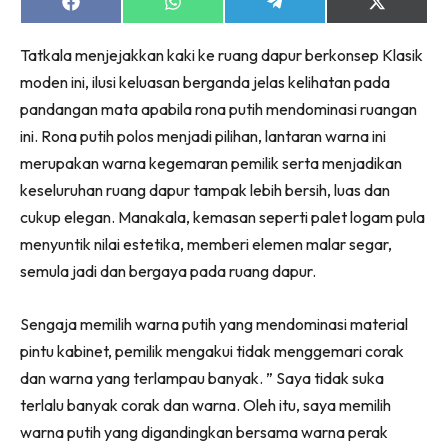
Ruang Makan
Share
Share
Share
Share
on
on
on
on
Ruang Tamu
Facebook
WhatsApp
Telegram
X
Tatkala menjejakkan kaki ke ruang dapur berkonsep Klasik
(Twitter)
Menarik Lagi
moden ini, ilusi keluasan berganda jelas kelihatan pada
Casa Impiana
pandangan mata apabila rona putih mendominasi ruangan
Impiana Makeover
ini. Rona putih polos menjadi pilihan, lantaran warna ini
Makeover Ruang Selebriti
merupakan warna kegemaran pemilik serta menjadikan
Destinasi
keseluruhan ruang dapur tampak lebih bersih, luas dan
Hotel
cukup elegan. Manakala, kemasan seperti palet logam pula
Kafe
menyuntik nilai estetika, memberi elemen malar segar,
Hartanah
semula jadi dan bergaya pada ruang dapur.
High Rise
Landed
Sengaja memilih warna putih yang mendominasi material
Video
pintu kabinet, pemilik mengakui tidak menggemari corak
dan warna yang terlampau banyak. ” Saya tidak suka
Beli Di Mana
terlalu banyak corak dan warna. Oleh itu, saya memilih
Buat Sendiri
warna putih yang digandingkan bersama warna perak
Ilham Impiana