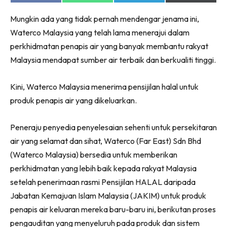
on
on
on
on
Ruang Makan
Facebook
WhatsApp
Telegram
X
Ruang Tamu
Mungkin ada yang tidak pernah mendengar jenama ini,
(Twitter)
Waterco Malaysia yang telah lama menerajui dalam
Menarik Lagi
perkhidmatan penapis air yang banyak membantu rakyat
Casa Impiana
Malaysia mendapat sumber air terbaik dan berkualiti tinggi.
Impiana Makeover
Makeover Ruang Selebriti
Kini, Waterco Malaysia menerima pensijilan halal untuk
Destinasi
produk penapis air yang dikeluarkan.
Hotel
Kafe
Peneraju penyedia penyelesaian sehenti untuk persekitaran
Hartanah
air yang selamat dan sihat, Waterco (Far East) Sdn Bhd
High Rise
(Waterco Malaysia) bersedia untuk memberikan
Landed
perkhidmatan yang lebih baik kepada rakyat Malaysia
Video
setelah penerimaan rasmi Pensijilan HALAL daripada
Beli Di Mana
Jabatan Kemajuan Islam Malaysia (JAKIM) untuk produk
Buat Sendiri
penapis air keluaran mereka baru-baru ini, berikutan proses
Ilham Impiana
pengauditan yang menyeluruh pada produk dan sistem