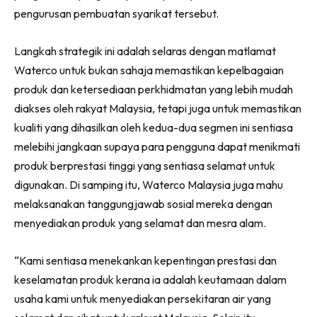
Ilham Impiana 360
pengurusan pembuatan syarikat tersebut.
Ilham Impiana Inspirasi Selebriti
Langkah strategik ini adalah selaras dengan matlamat
Impiana TV
Waterco untuk bukan sahaja memastikan kepelbagaian
Casa Impiana
produk dan ketersediaan perkhidmatan yang lebih mudah
Impiana MakeOver
diakses oleh rakyat Malaysia, tetapi juga untuk memastikan
Lahar Dekor
kualiti yang dihasilkan oleh kedua-dua segmen ini sentiasa
Sembang Dekor
melebihi jangkaan supaya para pengguna dapat menikmati
Sembang Laman
produk berprestasi tinggi yang sentiasa selamat untuk
Tip Impiana
digunakan. Di samping itu, Waterco Malaysia juga mahu
Tip Laman
melaksanakan tanggungjawab sosial mereka dengan
menyediakan produk yang selamat dan mesra alam.
Hub Ideaktiv
“Kami sentiasa menekankan kepentingan prestasi dan
keselamatan produk kerana ia adalah keutamaan dalam
usaha kami untuk menyediakan persekitaran air yang