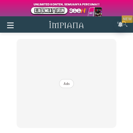
NEW
Ads
Login
|
Register
Buletin
Inspirasi
Bilik Air