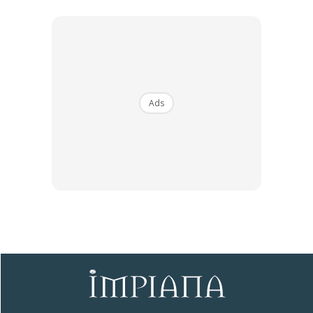
memanfaatkan tempat yang memerlukan pemasangan
produk yang disahkan Halal seperti tempat ibadat iaitu
surau dan masjid, dan tempat makan Halal.
“Selepas penyelidikan dan kajian pasaran yang teliti, kami
yakin bahawa pensijilan ini akan memberi manfaat kepada
Ads
pertumbuhan perniagaan dan lebih penting lagi untuk
pengguna semasa dan bakal pelanggan kami. Ia akan
mendekatkan kami kepada matlamat kami untuk
menyediakan persekitaran air yang sihat untuk keperluan
harian sama ada untuk kegunaan komersial atau peribadi di
seluruh negara,” kata Encik Koo.