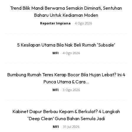
Trend Bilik Mandi Berwarna Semakin Diminati, Sentuhan
Baharu Untuk Kediaman Moden
Ads
Reporter Impiana
-
4 Ogo 2026
5 Kesilapan Utama Bila Nak Beli Rumah ‘Subsale’
MFI
-
4 Ogo 2026
Menurut Encik Koo, di sebalik halangan yang dihadapi dan
Bumbung Rumah Teres Kerap Bocor Bila Hujan Lebat? Ini 4
SOP yang dilaksanakan semasa pandemik yang
Punca Utama & Cara...
menyebabkan pemanjangan garis masa, perjalanan ini
MFI
-
3 Ogo 2026
adalah satu keperluan bagi Waterco mengukuhkan
kedudukan produk mereka dan meluaskan jangkauan
mereka dalam penyediaan penapis air Point-Of-Entry
Kabinet Dapur Berbau Kepam & Berkulat? 4 Langkah
(POE) untuk kegunaan kediaman, industri pemprosesan
‘Deep Clean’ Guna Bahan Semula Jadi
yang Halal, industri F&B dan banyak lagi. Ini juga akan
MFI
-
31 Jul 2026