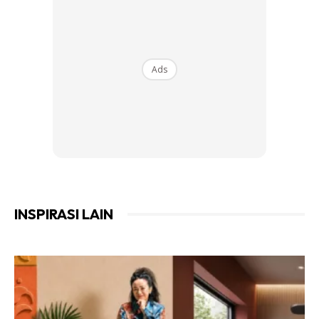
“Keduanya pula, manusia ini memang Tuhan ciptakan rasa
cinta terhadap harta, tidak kira ustaz atau pun tidak.
Sesiapa sahaja mesti ada rasa cinta terhadap harta
benda,” katanya.
Ads
INSPIRASI LAIN