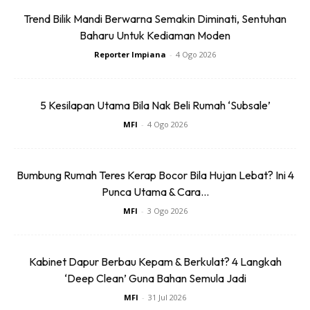
Trend Bilik Mandi Berwarna Semakin Diminati, Sentuhan
Baharu Untuk Kediaman Moden
Reporter Impiana
-
4 Ogo 2026
“Seperti dalam agama Islam sendiri bab pengurusan harta,
5 Kesilapan Utama Bila Nak Beli Rumah ‘Subsale’
agama telah mengajar kita untuk mencari harta, itu yang
MFI
-
4 Ogo 2026
pertama.
“Manakala yang kedua pula, kita harus melindungi harta
Bumbung Rumah Teres Kerap Bocor Bila Hujan Lebat? Ini 4
kita dan ketiga kita harus mengembangkan harta kita.
Punca Utama & Cara...
Seterusnya, yang keempat pula untuk menyucikan harta
MFI
-
3 Ogo 2026
kita dengan berzakat.
“Tetapi yang kelima ini jarang orang ambil tahu iaitu adalah
Kabinet Dapur Berbau Kepam & Berkulat? 4 Langkah
untuk mengagihkan harta sebelum meninggal dunia sama
‘Deep Clean’ Guna Bahan Semula Jadi
ada hibah, sedekah, wakaf, wasiat dan sebagainya.
MFI
-
31 Jul 2026