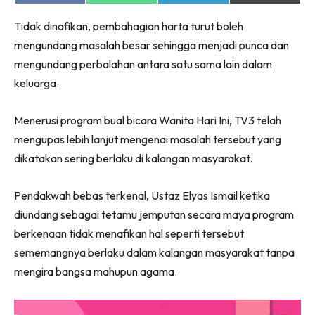
on
on
on
on
Ruang Makan
Facebook
WhatsApp
Telegram
X
Ruang Tamu
Tidak dinafikan, pembahagian harta turut boleh
(Twitter)
mengundang masalah besar sehingga menjadi punca dan
Menarik Lagi
mengundang perbalahan antara satu sama lain dalam
Casa Impiana
keluarga.
Impiana Makeover
Makeover Ruang Selebriti
Menerusi program bual bicara Wanita Hari Ini, TV3 telah
Destinasi
mengupas lebih lanjut mengenai masalah tersebut yang
Hotel
dikatakan sering berlaku di kalangan masyarakat.
Kafe
Hartanah
Pendakwah bebas terkenal, Ustaz Elyas Ismail ketika
High Rise
diundang sebagai tetamu jemputan secara maya program
Landed
berkenaan tidak menafikan hal seperti tersebut
Video
sememangnya berlaku dalam kalangan masyarakat tanpa
Beli Di Mana
mengira bangsa mahupun agama.
Buat Sendiri
Ilham Impiana