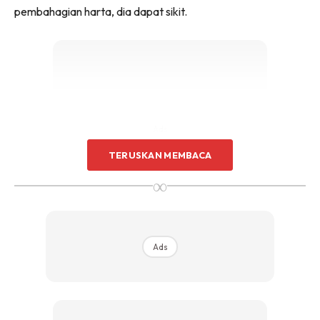
pembahagian harta, dia dapat sikit.
Sentuhan Midas penuh kemewahan dan elegant
untuk kediaman anda.
Rahsia dari IMPIANA, download sekarang di
KLIK DI SEENI
Ads
TERUSKAN MEMBACA
∞
“Jadi, perkara seperti ini lah yang akan menimbulkan
Ads
persoalan dan juga perbalahan antara satu sama lain dalam
kalangan adik-beradik.