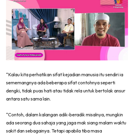
Ilham Impiana 360
Ilham Impiana Inspirasi Selebriti
Impiana TV
Casa Impiana
Impiana MakeOver
Lahar Dekor
Sembang Dekor
Sembang Laman
Tip Impiana
“Kalau kita perhatikan sifat kejadian manusia itu sendiri ia
Tip Laman
sememangnya ada beberapa sifat contohnya seperti
dengki, tidak puas hati atau tidak rela untuk bertolak ansur
antara satu sama lain.
Hub Ideaktiv
“Contoh, dalam kalangan adik-beradik misalnya, mungkin
ada seorang dua sahaja yang jaga mak siang malam waktu
sakit dan sebagainya. Tetapi apabila tiba masa