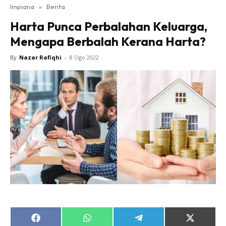
Impiana
»
Berita
Bilik Tidur
Harta Punca Perbalahan Keluarga,
Ruang Makan
Mengapa Berbalah Kerana Harta?
Ruang Tamu
Direktori
By
Nazar Rafiqhi
-
8 Ogo 2022
Interior Design
Landskap
DIY
Bilik Air
Bilik Tidur
Dapur
Ruang Makan
Make Over
Bilik Air
Bilik Tidur
Dapur
Share
Share
Share
Share