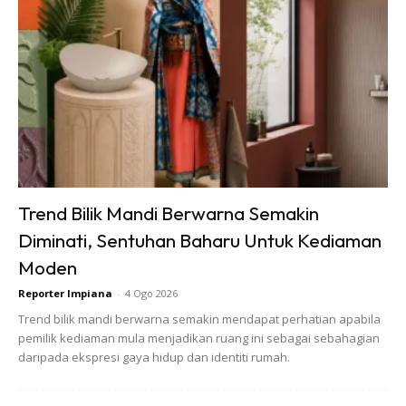
Katanya lagi, berlakunya masalah perbalahan
pembahagian harta dalam kalangan adik-beradik dan
keluarga ini berpunca daripada cara pengurusan harta yang
Trend Bilik Mandi Berwarna Semakin
salah.
Diminati, Sentuhan Baharu Untuk Kediaman
Moden
Reporter Impiana
-
4 Ogo 2026
Trend bilik mandi berwarna semakin mendapat perhatian apabila
pemilik kediaman mula menjadikan ruang ini sebagai sebahagian
daripada ekspresi gaya hidup dan identiti rumah.
Ads