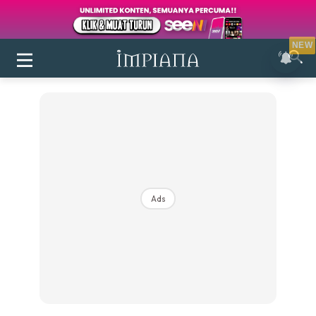
NEW
Ads
Login
|
Register
Buletin
Inspirasi
Bilik Air