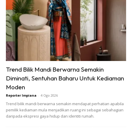
5. Tip Asas Mudah Kemas Barang:
Boleh gunakan beg tarik untuk barang berat seperti
buku-buku, majalah dan sebagainya.
Trend Bilik Mandi Berwarna Semakin
Diminati, Sentuhan Baharu Untuk Kediaman
Moden
Reporter Impiana
-
4 Ogo 2026
Trend bilik mandi berwarna semakin mendapat perhatian apabila
pemilik kediaman mula menjadikan ruang ini sebagai sebahagian
daripada ekspresi gaya hidup dan identiti rumah.