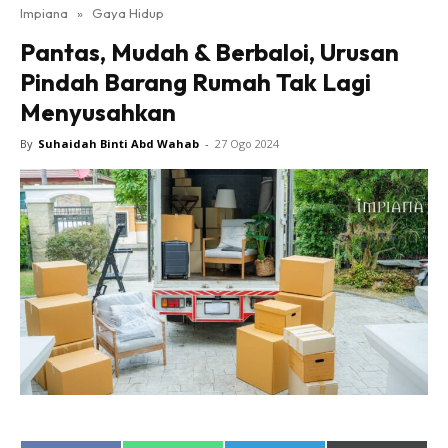
Impiana
»
Gaya Hidup
Bilik Tidur
Pantas, Mudah & Berbaloi, Urusan
Ruang Makan
Pindah Barang Rumah Tak Lagi
Ruang Tamu
Menyusahkan
Direktori
Interior Design
By
Suhaidah Binti Abd Wahab
-
27 Ogo 2024
Landskap
DIY
Bilik Air
Bilik Tidur
Dapur
Ruang Makan
Make Over
Bilik Air
Bilik Tidur
Dapur