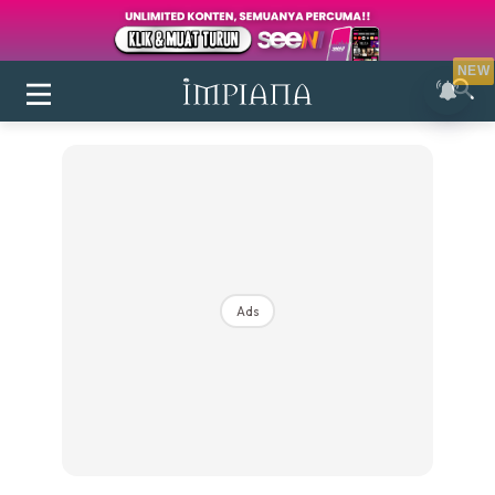
NEW
Ads
Login
|
Register
Buletin
Inspirasi
Bilik Air