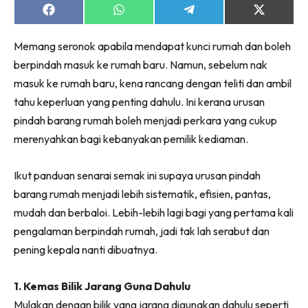
Ruang Makan
Share
Share
Share
Share
on
on
on
on
Ruang Tamu
Facebook
WhatsApp
Telegram
X
Menarik Lagi
Memang seronok apabila mendapat kunci rumah dan boleh
(Twitter)
Casa Impiana
berpindah masuk ke rumah baru. Namun, sebelum nak
masuk ke rumah baru, kena rancang dengan teliti dan ambil
Impiana Makeover
tahu keperluan yang penting dahulu. Ini kerana urusan
Makeover Ruang Selebriti
pindah barang rumah boleh menjadi perkara yang cukup
Destinasi
merenyahkan bagi kebanyakan pemilik kediaman.
Hotel
Kafe
Ikut panduan senarai semak ini supaya urusan pindah
Hartanah
barang rumah menjadi lebih sistematik, efisien, pantas,
High Rise
mudah dan berbaloi. Lebih-lebih lagi bagi yang pertama kali
Landed
pengalaman berpindah rumah, jadi tak lah serabut dan
Video
pening kepala nanti dibuatnya.
Beli Di Mana
Buat Sendiri
1. Kemas Bilik Jarang Guna Dahulu
Ilham Impiana
Mulakan dengan bilik yang jarang digunakan dahulu seperti