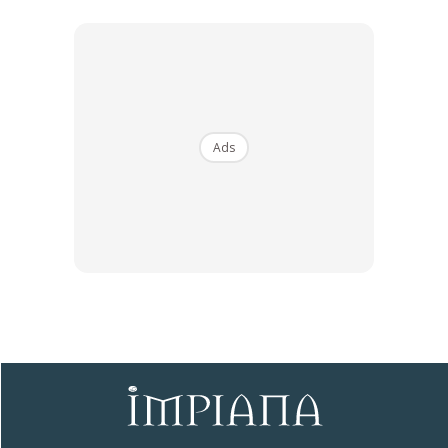
Tak perlu bekas khas untuk menyimpan segala rempah
ratus, botol perasa, tepung dan lain-lain. Gunakan periuk
stainless steel yang ada di rumah dan simpan di
dalamnya. Lebih jimat ruang.
Bagi botol sabun, minyak, syampu dan sebagainya pula,
Ads
balut dengan plastik. Jika cecair dalam botol tertumpah,
ia tidak akan menjejaskan barang lain dan lebih mudah
diuruskan.