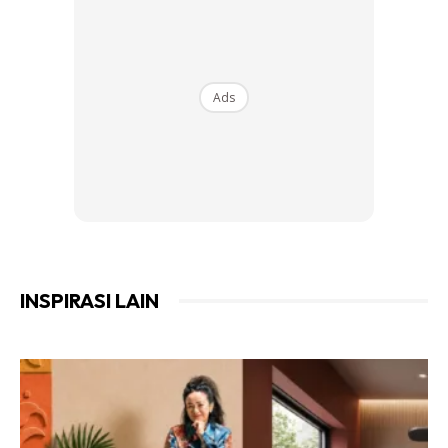
sepatutnya. Di samping itu juga, memudahkan anda
memilih kotak mana yang mana perlu dibuka.
Ads
INSPIRASI LAIN
Ads