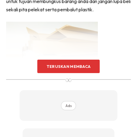
untuk tujuan membungkus barang anda dan jangan lupa beli
Sentuhan Midas penuh kemewahan dan elegant
sekali pita pelekat serta pembalut plastik.
untuk kediaman anda.
Rahsia dari IMPIANA, download sekarang di
KLIK DI SEENI
TERUSKAN MEMBACA
∞
4. Label Kotak
Labelkan setiap kotak mengikut bahagian rumah dan
Ads
kategori. Sebagai contoh,
DAPUR- Pinggan Mangkuk
,
BILIK TIDUR- Set Cadar.
Ini bagi menyenangkan pekerja
syarikat lori memunggah barang ke tempat yang