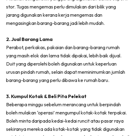
Ilham Impiana 360
stor. Tugas mengemas perlu dimulakan dari bilik yang
Ilham Impiana Inspirasi Selebriti
jarang digunakan kerana kerja mengemas dan
Impiana TV
mengasingkan barang-barang jadi lebih mudah.
Casa Impiana
2. Jual Barang Lama
Impiana MakeOver
Perabot, perkakas, pakaian dan barang-barang rumah
Lahar Dekor
yang masih elok dan lama tidak dipakai, lebih baik dijual.
Sembang Dekor
Duit yang diperolehi boleh digunakan untuk keperluan
Sembang Laman
urusan pindah rumah, selain dapat meminimumkan jumlah
Tip Impiana
barang-barang yang perlu dibawa ke rumah baru.
Tip Laman
3. Kumpul Kotak & Beli Pita Pelekat
Beberapa minggu sebelum merancang untuk berpindah
Hub Ideaktiv
boleh mulakan ‘operasi’ mengumpul kotak-kotak terpakai.
Boleh minta daripada kedai-kedai runcit atau pasar raya
sekiranya mereka ada kotak-kotak yang tidak digunakan