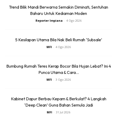
Guna cadar lama untuk balut tilam bagi mengelakkan
Trend Bilik Mandi Berwarna Semakin Diminati, Sentuhan
tilam kotor kena habuk atau kotoran sewaktu berpindah.
Baharu Untuk Kediaman Moden
Untuk kotak-kotak, susun barang berat di bawah dan
Reporter Impiana
-
4 Ogo 2026
barang ringan di atas.
5 Kesilapan Utama Bila Nak Beli Rumah ‘Subsale’
MFI
-
4 Ogo 2026
Bumbung Rumah Teres Kerap Bocor Bila Hujan Lebat? Ini 4
Punca Utama & Cara...
MFI
-
3 Ogo 2026
Gunakan ‘zipped lock bag’ untuk barangan kecil seperti
skru,pin dan paku. Kemudian, masukkan barang-barang
Kabinet Dapur Berbau Kepam & Berkulat? 4 Langkah
kecil ini di dalam kotak khas supaya mudah dicari dan tak
‘Deep Clean’ Guna Bahan Semula Jadi
mudah hilang.
MFI
-
31 Jul 2026