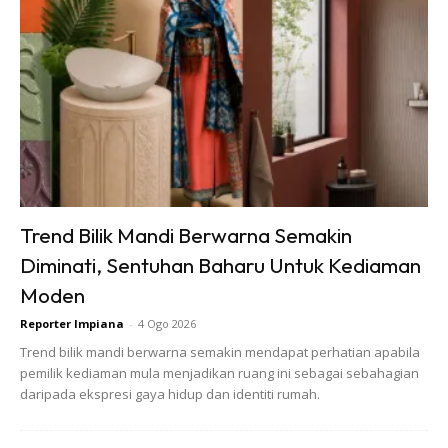
Pokok Beracun
: Contohnya pokok Dieffenbachia
(Dumb Cane), Philodendron dan Pothos yang boleh
menyebabkan keracunan jika dimakan oleh kanak-
kanak atau haiwan peliharaan.
Trend Bilik Mandi Berwarna Semakin
Diminati, Sentuhan Baharu Untuk Kediaman
Moden
Reporter Impiana
-
4 Ogo 2026
Trend bilik mandi berwarna semakin mendapat perhatian apabila
pemilik kediaman mula menjadikan ruang ini sebagai sebahagian
daripada ekspresi gaya hidup dan identiti rumah.