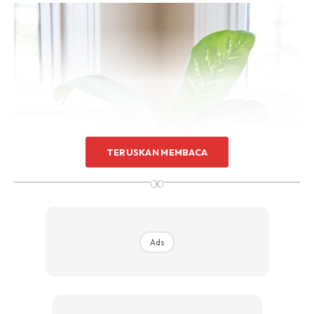
Sentuhan Midas penuh kemewahan dan elegant
untuk kediaman anda.
Rahsia dari IMPIANA, download sekarang di
KLIK DI SEENI
TERUSKAN MEMBACA
∞
Ads