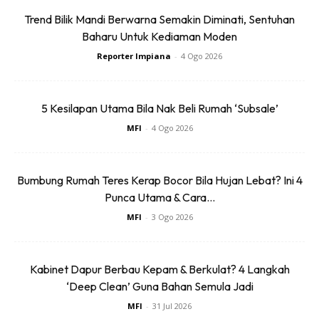
Trend Bilik Mandi Berwarna Semakin Diminati, Sentuhan
Baharu Untuk Kediaman Moden
Reporter Impiana
-
4 Ogo 2026
5 Kesilapan Utama Bila Nak Beli Rumah ‘Subsale’
MFI
-
4 Ogo 2026
Bumbung Rumah Teres Kerap Bocor Bila Hujan Lebat? Ini 4
Punca Utama & Cara...
Pokok Ber
duri
: Kaktus besar atau pokok berduri lain
MFI
-
3 Ogo 2026
yang boleh mencederakan jika tersentuh secara tidak
sengaja.
Kabinet Dapur Berbau Kepam & Berkulat? 4 Langkah
‘Deep Clean’ Guna Bahan Semula Jadi
MFI
-
31 Jul 2026