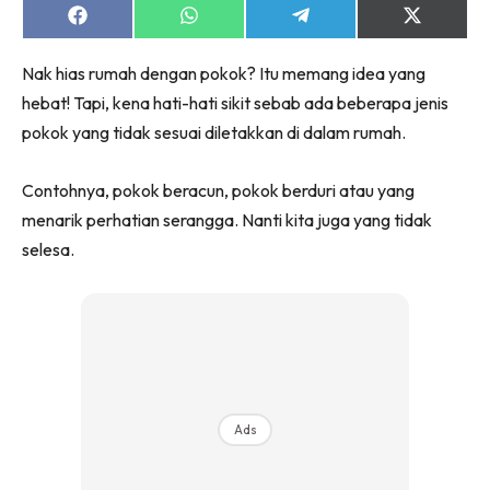
Ruang Makan
Share
Share
Share
Share
on
on
on
on
Ruang Tamu
Facebook
WhatsApp
Telegram
X
Menarik Lagi
Nak hias rumah dengan pokok? Itu memang idea yang
(Twitter)
Casa Impiana
hebat! Tapi, kena hati-hati sikit sebab ada beberapa jenis
pokok yang tidak sesuai diletakkan di dalam rumah.
Impiana Makeover
Makeover Ruang Selebriti
Contohnya, pokok beracun, pokok berduri atau yang
Destinasi
menarik perhatian serangga. Nanti kita juga yang tidak
Hotel
selesa.
Kafe
Hartanah
High Rise
Landed
Video
Beli Di Mana
Ads
Buat Sendiri
Ilham Impiana