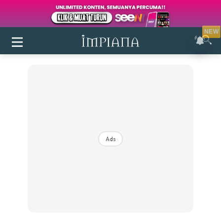
NEW
Ads
Login
|
Register
Buletin
Inspirasi
Bilik Air