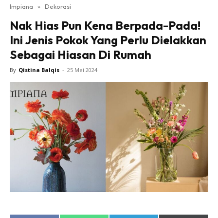
Impiana
»
Dekorasi
Bilik Tidur
Nak Hias Pun Kena Berpada-Pada!
Ruang Makan
Ini Jenis Pokok Yang Perlu Dielakkan
Ruang Tamu
Sebagai Hiasan Di Rumah
Direktori
Interior Design
By
Qistina Balqis
-
25 Mei 2024
Landskap
DIY
Bilik Air
Bilik Tidur
Dapur
Ruang Makan
Make Over
Bilik Air
Bilik Tidur
Dapur