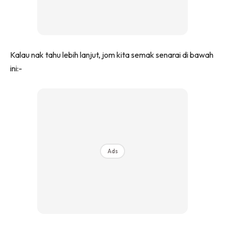
Ilham Impiana 360
Ilham Impiana Inspirasi Selebriti
Impiana TV
Casa Impiana
Kalau nak tahu lebih lanjut, jom kita semak senarai di bawah
Impiana MakeOver
ini:-
Lahar Dekor
Sembang Dekor
Sembang Laman
Tip Impiana
Tip Laman
Ads
Hub Ideaktiv