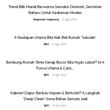
Trend Bilik Mandi Berwarna Semakin Diminati, Sentuhan
Baharu Untuk Kediaman Moden
Reporter Impiana
-
4 Ogo 2026
Halau Serangga Di Rumah Guna
5 Kesilapan Utama Bila Nak Beli Rumah ‘Subsale’
Bahan Ini!
MFI
-
4 Ogo 2026
Nak halau serangga dalam rumah, boleh guna bahan dapur
yang ada. Kena rajin buat barulah menjadi.
Bumbung Rumah Teres Kerap Bocor Bila Hujan Lebat? Ini 4
Punca Utama & Cara...
MFI
-
3 Ogo 2026
Kabinet Dapur Berbau Kepam & Berkulat? 4 Langkah
‘Deep Clean’ Guna Bahan Semula Jadi
MFI
-
31 Jul 2026