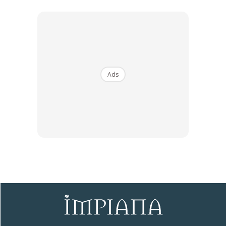
Tip Halau Lalat Dari Rumah
Ads
Tak perlu spray serangga atau pelekat lalat. Cuba petua ni.
Insyaallah boleh bantu halau lalat dari rumah dengan
berkesan.