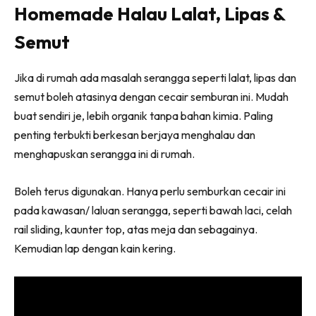
Homemade Halau Lalat, Lipas &
Ilham Impiana 360
Ilham Impiana Inspirasi Selebriti
Semut
Impiana TV
Casa Impiana
Jika di rumah ada masalah serangga seperti lalat, lipas dan
Impiana MakeOver
semut boleh atasinya dengan cecair semburan ini. Mudah
Lahar Dekor
buat sendiri je, lebih organik tanpa bahan kimia. Paling
Sembang Dekor
penting terbukti berkesan berjaya menghalau dan
Sembang Laman
menghapuskan serangga ini di rumah.
Tip Impiana
Boleh terus digunakan. Hanya perlu semburkan cecair ini
Tip Laman
pada kawasan/ laluan serangga, seperti bawah laci, celah
rail sliding, kaunter top, atas meja dan sebagainya.
Kemudian lap dengan kain kering.
Hub Ideaktiv