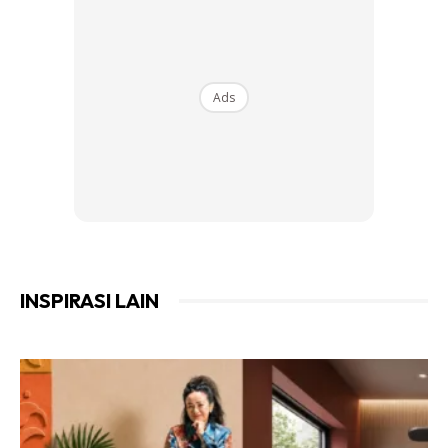
Ads
6 Cara Mudah Halau Lipas Dari
Rumah
INSPIRASI LAIN
Ada lipas walaupun seekor, memang rimas. Kalau
dibiarkan, nanti akan jadi banyak. Jadi, boleh cuba halau
guna petua ni terutamanya kalau ada anak-anak kecil.
Lebih selamat sebab tak guna racun serangga.