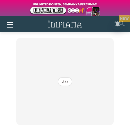
NEW
Ads
Login
|
Register
Buletin
Inspirasi
Bilik Air