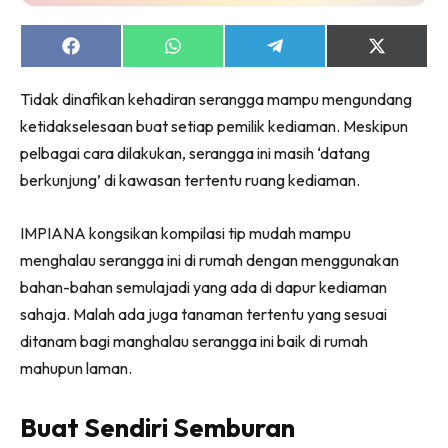
Ruang Makan
Ruang Tamu
Share
Share
Share
Share
Menarik Lagi
on
on
on
on
Facebook
WhatsApp
Telegram
X
Casa Impiana
Tidak dinafikan kehadiran serangga mampu mengundang
(Twitter)
Impiana Makeover
ketidakselesaan buat setiap pemilik kediaman. Meskipun
Makeover Ruang Selebriti
pelbagai cara dilakukan, serangga ini masih ‘datang
Destinasi
berkunjung’ di kawasan tertentu ruang kediaman.
Hotel
IMPIANA kongsikan kompilasi tip mudah mampu
Kafe
menghalau serangga ini di rumah dengan menggunakan
Hartanah
bahan-bahan semulajadi yang ada di dapur kediaman
High Rise
sahaja. Malah ada juga tanaman tertentu yang sesuai
Landed
ditanam bagi manghalau serangga ini baik di rumah
Video
mahupun laman.
Beli Di Mana
Buat Sendiri
Buat Sendiri Semburan
Ilham Impiana