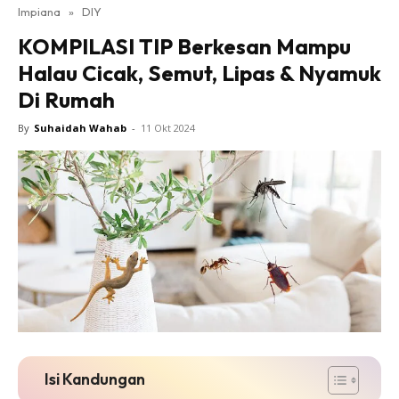
Impiana
»
DIY
Bilik Tidur
KOMPILASI TIP Berkesan Mampu
Ruang Makan
Halau Cicak, Semut, Lipas & Nyamuk
Ruang Tamu
Di Rumah
Direktori
Interior Design
By
Suhaidah Wahab
-
11 Okt 2024
Landskap
DIY
Bilik Air
Bilik Tidur
Dapur
Ruang Makan
Make Over
Bilik Air
Bilik Tidur
Isi Kandungan
Dapur