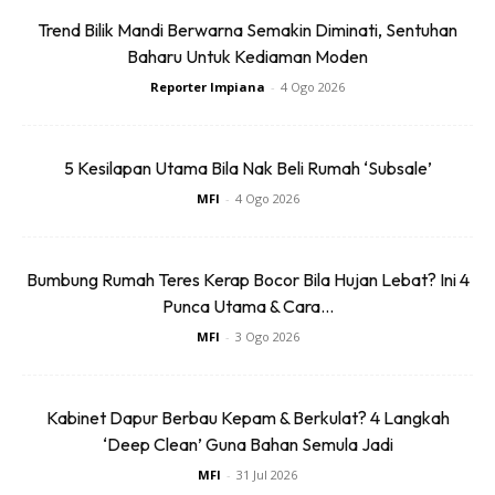
mengandungi pelarut sitrus atau asid yang boleh
Trend Bilik Mandi Berwarna Semakin Diminati, Sentuhan
merosakkan basikal anda, jadi ia selamat untuk digunakan
Baharu Untuk Kediaman Moden
terhadap semua kemasan atau komponen basikal.
Reporter Impiana
-
4 Ogo 2026
Anda mungkin berminat dengan
5 Kesilapan Utama Bila Nak Beli Rumah ‘Subsale’
MFI
-
4 Ogo 2026
Bumbung Rumah Teres Kerap Bocor Bila Hujan Lebat? Ini 4
Punca Utama & Cara...
MFI
-
3 Ogo 2026
SHOPEE MY
SHOPEE MY
Baseus BH1 Lite
Amgras Stroller
Kabinet Dapur Berbau Kepam & Berkulat? 4 Langkah
80H Playtime
Baby Portable Mini
‘Deep Clean’ Guna Bahan Semula Jadi
Wireless
Fan Rechargeable
RM74.06
RM58.4
RM80.5
RM101.47
MFI
-
31 Jul 2026
Headphone
9 L...