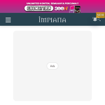
NEW
Ads
Login
|
Register
Buletin
Inspirasi
Bilik Air