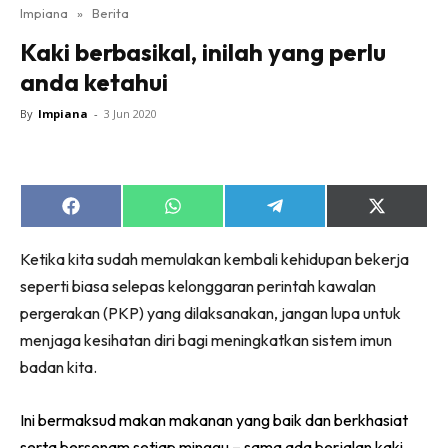
Impiana
»
Berita
Bilik Tidur
Kaki berbasikal, inilah yang perlu
Ruang Makan
anda ketahui
Ruang Tamu
Direktori
By
Impiana
-
3 Jun 2020
Interior Design
Landskap
DIY
Share
Share
Share
Share
Bilik Air
on
on
on
on
Facebook
WhatsApp
Telegram
X
Bilik Tidur
Ketika kita sudah memulakan kembali kehidupan bekerja
(Twitter)
Dapur
seperti biasa selepas kelonggaran perintah kawalan
pergerakan (PKP) yang dilaksanakan, jangan lupa untuk
Ruang Makan
menjaga kesihatan diri bagi meningkatkan sistem imun
Make Over
badan kita.
Bilik Air
Bilik Tidur
Ini bermaksud makan makanan yang baik dan berkhasiat
Dapur
serta bersenam setiap minggu – sama ada berjalan kaki,