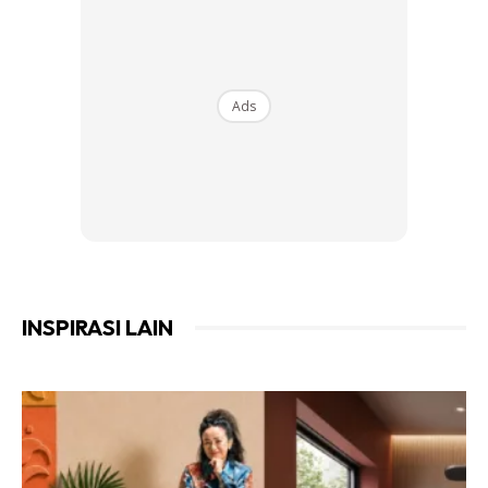
Goncangkan tin dengan baik, kemudian lepaskan
penutupnya.
Arahkan ke rantai basikal anda dan semburkan dari
kaset (kluster) rantai basikal. Semburkan semasa anda
Ads
mengayuh basikal agar rantai bergerak, sehingga buih
tersebut dapat melapisi seluruh rantai.
Setelah seluruh rantai dilapisi, letakkan tin ke bawah dan
tunggu beberapa minit untuk membiarkan
penyelesaiannya berjaya.
Dapatkan kain dan pegang bahagian rantai dengannya
INSPIRASI LAIN
supaya boleh dilap secara lembut semasa anda
menggunakan backpedal (mengayuh basikal secara
terbalik). Semua sisa kotoran akan keluar dan melekat di
kain tersebut.
Reka bentuk tin ini membolehkan penyemburan buih tepat