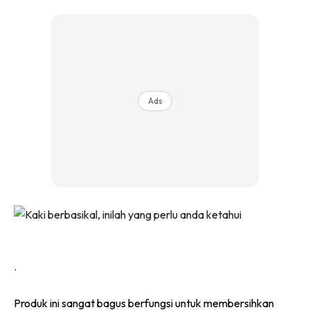
Ilham Impiana 360
Ilham Impiana Inspirasi Selebriti
Impiana TV
Casa Impiana
Impiana MakeOver
Ads
Lahar Dekor
Sembang Dekor
Sembang Laman
Tip Impiana
Tip Laman
Hub Ideaktiv
.
Produk ini sangat bagus berfungsi untuk membersihkan