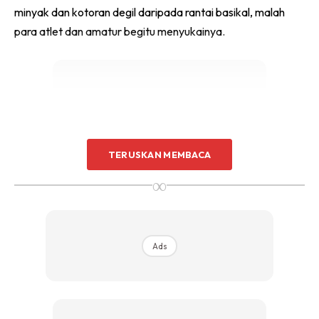
minyak dan kotoran degil daripada rantai basikal, malah
Sentuhan Midas penuh kemewahan dan elegant
untuk kediaman anda.
para atlet dan amatur begitu menyukainya.
Rahsia dari IMPIANA, download sekarang di
KLIK DI SEENI
Ads
TERUSKAN MEMBACA
∞
Ads
Berikut adalah beberapa langkah ringkas mengenai cara
penggunaan WD-40
Bike Chain Cleaner & Degreaser: