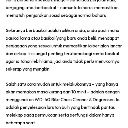
Ruang Makan
berjoging atau berbasikal – namun kita harus memastikan
Ruang Tamu
mematuhi penjarakan sosial sebagai normal baharu.
Menarik Lagi
Casa Impiana
Sekiranya berbasikal adalah pilihan anda, anda pasti mahu
Impiana Makeover
basikal lama atau basikal (yang baru anda beli), mendapat
Makeover Ruang Selebriti
penjagaan yang sesuai untuk memastikan ia berjalan lancar
Destinasi
dan cekap. Ini sangat penting terutama bagi rantai basikal
Hotel
agar ia tahan lebih lama, jadi anda tidak perlu menukarnya
Kafe
sekerap yang mungkin.
Hartanah
High Rise
Salah satu cara mudah untuk melakukannya – yang hanya
akan memakan masa kurang dari 10 minit – adalah dengan
Landed
menggunakan WD-40 Bike Chain Cleaner & Degreaser. Ia
Video
adalah penyelesaian larutan buih yang bertindak pantas
Beli Di Mana
melekap pada permukaan serta berfungsi dalam hanya
Buat Sendiri
beberapa saat.
Ilham Impiana