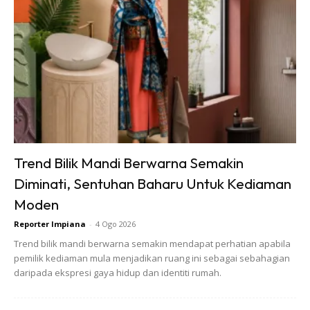
ke arah rantai basikal. Apabila buih masuk, ia akan
mendorong agen pembersih memasuki keseluruhan rantai
basikal.
Trend Bilik Mandi Berwarna Semakin
Ads
Diminati, Sentuhan Baharu Untuk Kediaman
Moden
Reporter Impiana
-
4 Ogo 2026
Trend bilik mandi berwarna semakin mendapat perhatian apabila
pemilik kediaman mula menjadikan ruang ini sebagai sebahagian
daripada ekspresi gaya hidup dan identiti rumah.
Jangan risau jika anda melihat buih berlebihan menitis ke
bahagian lain di basikal anda. Penyelesaian ini tidak