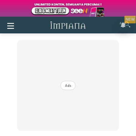
NEW
Ads
Login
|
Register
Buletin
Inspirasi
Bilik Air