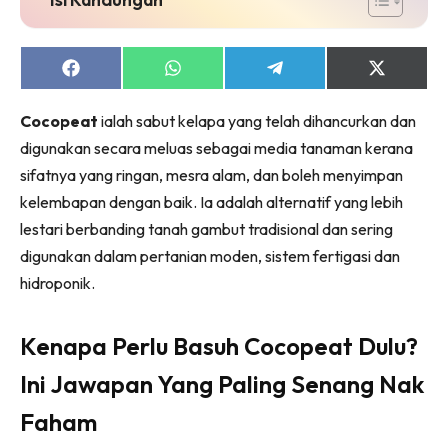
Ruang Makan
Ruang Tamu
Menarik Lagi
Share
Share
Share
Share
on
on
on
on
Casa Impiana
Facebook
WhatsApp
Telegram
X
Cocopeat
ialah sabut kelapa yang telah dihancurkan dan
Impiana Makeover
(Twitter)
digunakan secara meluas sebagai media tanaman kerana
Makeover Ruang Selebriti
sifatnya yang ringan, mesra alam, dan boleh menyimpan
Destinasi
kelembapan dengan baik. Ia adalah alternatif yang lebih
Hotel
lestari berbanding tanah gambut tradisional dan sering
Kafe
digunakan dalam pertanian moden, sistem fertigasi dan
Hartanah
hidroponik.
High Rise
Landed
Kenapa Perlu Basuh Cocopeat Dulu?
Video
Beli Di Mana
Ini Jawapan Yang Paling Senang Nak
Buat Sendiri
Faham
Ilham Impiana