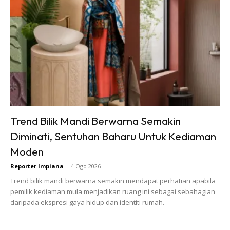
Ads
Kalau medium terlalu berasid, kesannya:
Trend Bilik Mandi Berwarna Semakin
akar jadi sensitif
Diminati, Sentuhan Baharu Untuk Kediaman
baja tak diserap optimum
Moden
pokok merajuk, pertumbuhan slow
Reporter Impiana
-
4 Ogo 2026
Trend bilik mandi berwarna semakin mendapat perhatian apabila
pemilik kediaman mula menjadikan ruang ini sebagai sebahagian
Basuh = pH lebih stabil, pokok lebih steady. Lagi sekali,
daripada ekspresi gaya hidup dan identiti rumah.
proses
basuh cocopeat
memang bantu elakkan masalah
jangka panjang.