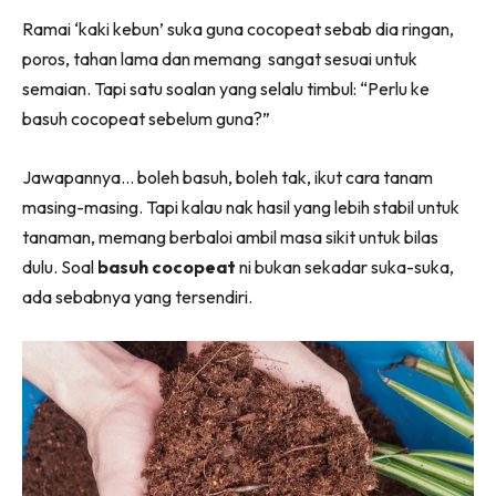
Ilham Impiana 360
Ramai ‘kaki kebun’ suka guna cocopeat sebab dia ringan,
Ilham Impiana Inspirasi Selebriti
poros, tahan lama dan memang sangat sesuai untuk
Impiana TV
semaian. Tapi satu soalan yang selalu timbul: “Perlu ke
Casa Impiana
basuh cocopeat sebelum guna?”
Impiana MakeOver
Lahar Dekor
Jawapannya… boleh basuh, boleh tak, ikut cara tanam
masing-masing. Tapi kalau nak hasil yang lebih stabil untuk
Sembang Dekor
tanaman, memang berbaloi ambil masa sikit untuk bilas
Sembang Laman
dulu. Soal
basuh cocopeat
ni bukan sekadar suka-suka,
Tip Impiana
ada sebabnya yang tersendiri.
Tip Laman
Hub Ideaktiv