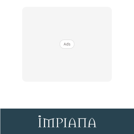
Ads
Ads
air siraman jadi warna coklat gelap
akar halus kurang selesa
medium cepat jadi ‘stale’
Dengan rendam dan bilas, semua kekotoran ni akan gugur
keluar. Cocopeat jadi lebih gebu dan poros. Sebab tu ramai
yang tetap pilih untuk
basuh cocopeat
walaupun medium
nampak “ok”.