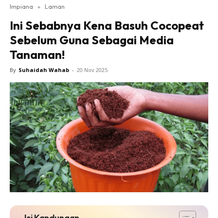
Impiana
»
Laman
Bilik Tidur
Ini Sebabnya Kena Basuh Cocopeat
Ruang Makan
Sebelum Guna Sebagai Media
Ruang Tamu
Tanaman!
Direktori
Interior Design
By
Suhaidah Wahab
-
20 Nov 2025
Landskap
DIY
Bilik Air
Bilik Tidur
Dapur
Ruang Makan
Make Over
Bilik Air
Bilik Tidur
Dapur
Isi Kandungan