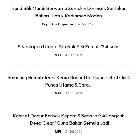
Trend Bilik Mandi Berwarna Semakin Diminati, Sentuhan
3. Buang Debu Halus, Serpihan Kecil
Baharu Untuk Kediaman Moden
& Tannin
Reporter Impiana
-
4 Ogo 2026
Nak tahu kenapa cocopeat cepat keras/padat bila kita tak
5 Kesilapan Utama Bila Nak Beli Rumah ‘Subsale’
basuh?
MFI
-
4 Ogo 2026
Sebab dia ada banyak debu halus. Debu ni bila kena air, dia
jadi lump macam tanah liat halus, udara susah nak masuk,
Bumbung Rumah Teres Kerap Bocor Bila Hujan Lebat? Ini 4
akar pun susah nak bernafas.
Punca Utama & Cara...
MFI
-
3 Ogo 2026
Selain itu, ada juga tannin (bahan semula jadi dari sabut)
yang boleh buat:
Kabinet Dapur Berbau Kepam & Berkulat? 4 Langkah
‘Deep Clean’ Guna Bahan Semula Jadi
MFI
-
31 Jul 2026