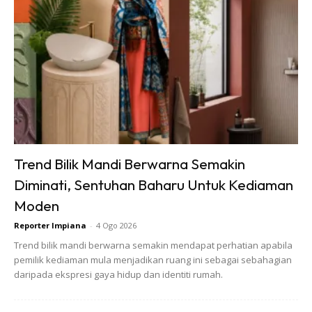
Trend Bilik Mandi Berwarna Semakin
Diminati, Sentuhan Baharu Untuk Kediaman
Moden
Reporter Impiana
-
4 Ogo 2026
Trend bilik mandi berwarna semakin mendapat perhatian apabila
Ads
pemilik kediaman mula menjadikan ruang ini sebagai sebahagian
daripada ekspresi gaya hidup dan identiti rumah.