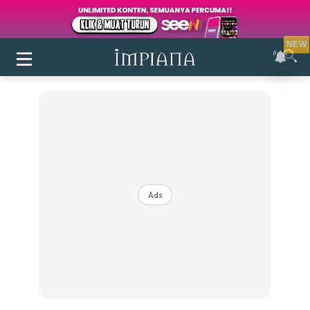
NEW
Ads
Login
|
Register
Buletin
Inspirasi
Bilik Air