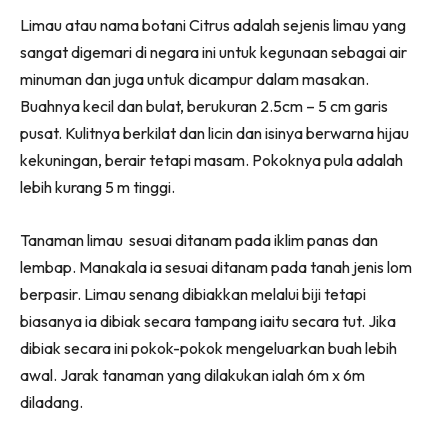
Ruang Makan
Facebook
WhatsApp
Telegram
X
Limau atau nama botani Citrus adalah sejenis limau yang
(Twitter)
Ruang Tamu
sangat digemari di negara ini untuk kegunaan sebagai air
Menarik Lagi
minuman dan juga untuk dicampur dalam masakan.
Casa Impiana
Buahnya kecil dan bulat, berukuran 2.5cm – 5 cm garis
Impiana Makeover
pusat. Kulitnya berkilat dan licin dan isinya berwarna hijau
Makeover Ruang Selebriti
kekuningan, berair tetapi masam. Pokoknya pula adalah
Destinasi
lebih kurang 5 m tinggi.
Hotel
Kafe
Tanaman limau sesuai ditanam pada iklim panas dan
Hartanah
lembap. Manakala ia sesuai ditanam pada tanah jenis lom
High Rise
berpasir. Limau senang dibiakkan melalui biji tetapi
biasanya ia dibiak secara tampang iaitu secara tut. Jika
Landed
dibiak secara ini pokok-pokok mengeluarkan buah lebih
Video
awal. Jarak tanaman yang dilakukan ialah 6m x 6m
Beli Di Mana
diladang.
Buat Sendiri
Ilham Impiana