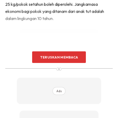
25 kg/pokok setahun boleh diperolehi. Jangkamasa
Sentuhan Midas penuh kemewahan dan elegant
untuk kediaman anda.
ekonomi bagi pokok yang ditanam dari anak tut adalah
Rahsia dari IMPIANA, download sekarang di
dalam lingkungan 10 tahun.
KLIK DI SEENI
TERUSKAN MEMBACA
Ads
∞
Ads
Masalah tanaman limau purut