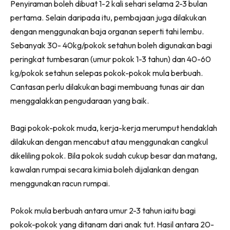
Penyiraman boleh dibuat 1-2 kali sehari selama 2-3 bulan
Ilham Impiana 360
pertama. Selain daripada itu, pembajaan juga dilakukan
Ilham Impiana Inspirasi Selebriti
dengan menggunakan baja organan seperti tahi lembu.
Impiana TV
Sebanyak 30- 40kg/pokok setahun boleh digunakan bagi
Casa Impiana
peringkat tumbesaran (umur pokok 1-3 tahun) dan 40-60
Impiana MakeOver
kg/pokok setahun selepas pokok-pokok mula berbuah.
Lahar Dekor
Cantasan perlu dilakukan bagi membuang tunas air dan
Sembang Dekor
menggalakkan pengudaraan yang baik.
Sembang Laman
Tip Impiana
Bagi pokok-pokok muda, kerja-kerja merumput hendaklah
Tip Laman
dilakukan dengan mencabut atau menggunakan cangkul
dikeliling pokok. Bila pokok sudah cukup besar dan matang,
kawalan rumpai secara kimia boleh dijalankan dengan
Hub Ideaktiv
menggunakan racun rumpai.
Pokok mula berbuah antara umur 2-3 tahun iaitu bagi
pokok-pokok yang ditanam dari anak tut. Hasil antara 20-