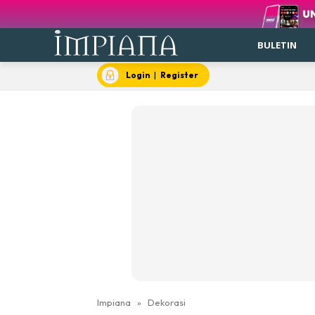
BULETIN
Login
|
Register
Impiana
»
Dekorasi