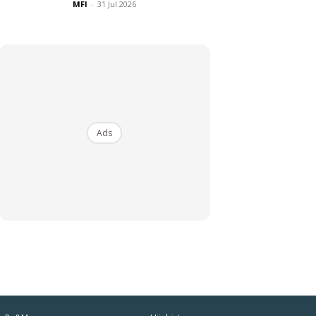
MFI
-
31 Jul 2026
Ads
iaman
SHOPEE MY
Amgras Stroller Baby
Portable Mini Fan