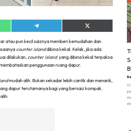
ik Tidur
pur
ang Makan
Share
Share
ver
on
on
App
Telegram
X
ik Air
besar atau pun kecil saiznya memberi kemudahan dan
(Twitter)
ik Tidur
iasaanya
counter island
dibina kekal. Kelak, jika ada
T
pur
uai dilakukan,
counter island
yang dibina kekal terpaksa
S
ang Makan
 membataskan penggunaan ruang dapur.
B
ang Tamu
Re
 Lagi
sland
mudah alih. Bukan sekadar lebih cantik dan menarik,
Tr
sa Impiana
uang dapur terutamanya bagi yang bersaiz kompak.
pe
lih:
piana Makeover
me
ek
keover Ruang Selebriti
stinasi
Hotel
Kafe