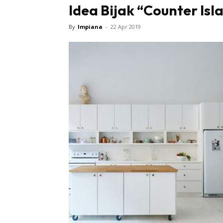
Idea Bijak “Counter Isl
By
Impiana
-
22 Apr 2019
Buletin
Inspiras
Bil
Bil
Ru
Ru
Direkto
In
La
DIY
Bil