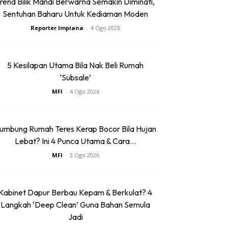
rend Bilik Mandi Berwarna Semakin Diminati,
Sentuhan Baharu Untuk Kediaman Moden
Reporter Impiana
-
4 Ogo 2026
5 Kesilapan Utama Bila Nak Beli Rumah
‘Subsale’
MFI
-
4 Ogo 2026
umbung Rumah Teres Kerap Bocor Bila Hujan
Lebat? Ini 4 Punca Utama & Cara...
MFI
-
3 Ogo 2026
Kabinet Dapur Berbau Kepam & Berkulat? 4
Langkah ‘Deep Clean’ Guna Bahan Semula
Jadi