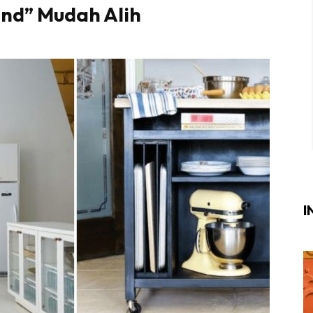
and” Mudah Alih
Login
|
Register
i
ik Air
ik Tidur
ang Makan
ang Tamu
I
ri
terior Design
ndskap
ik Air