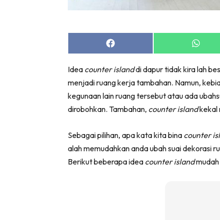
Bil
Da
Ru
Share
Share
Make O
on
on
Facebook
Whats
Bil
Idea
counter island
di dapur tidak kira lah 
Bil
menjadi ruang kerja tambahan. Namun, keb
Da
kegunaan lain ruang tersebut atau ada ubahs
Ru
dirobohkan. Tambahan,
counter island
kekal
Ru
Menarik
Sebagai pilihan, apa kata kita bina
counter i
Ca
alah memudahkan anda ubah suai dekorasi r
Berikut beberapa idea
counter island
mudah a
Im
Ma
De