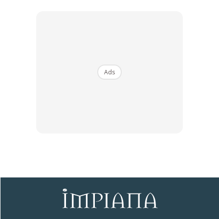
4. Jika terdapat kotoran degil, lakukan sentalan lembut
untuk elak permukaan kayu tercalar
Ads
5. Gunakan kain atau tuala kering dan bersih untuk lap
keseluruhan perabot selepas di sapu sebatian lemon dan
minyak tadi