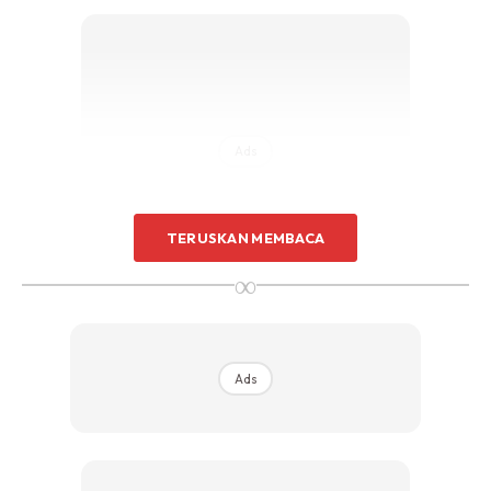
Sentuhan Midas penuh kemewahan dan elegant
untuk kediaman anda.
Rahsia dari IMPIANA, download sekarang di
KLIK DI SEENI
Ads
TERUSKAN MEMBACA
∞
Cara-cara:
1. Campurkan kedua-dua bahan dan kacau rata
Ads