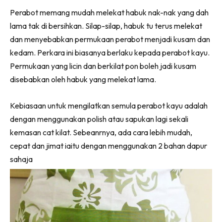
Ruang Makan
Facebook
WhatsApp
Telegram
X
Perabot memang mudah melekat habuk nak-nak yang dah
(Twitter)
Ruang Tamu
lama tak di bersihkan. Silap-silap, habuk tu terus melekat
Menarik Lagi
dan menyebabkan permukaan perabot menjadi kusam dan
Casa Impiana
kedam. Perkara ini biasanya berlaku kepada perabot kayu.
Impiana Makeover
Permukaan yang licin dan berkilat pon boleh jadi kusam
Makeover Ruang Selebriti
disebabkan oleh habuk yang melekat lama.
Destinasi
Hotel
Kebiasaan untuk mengilatkan semula perabot kayu adalah
Kafe
dengan menggunakan polish atau sapukan lagi sekali
Hartanah
kemasan cat kilat. Sebeanrnya, ada cara lebih mudah,
High Rise
cepat dan jimat iaitu dengan menggunakan 2 bahan dapur
sahaja
Landed
Video
Beli Di Mana
Buat Sendiri
Ilham Impiana