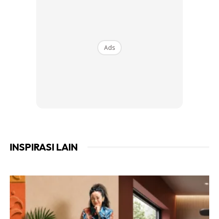
Ads
INSPIRASI LAIN
2. Celupkan kain atau tuala bersih kedalam campuran. Tak
perlu terlalu basah tapi anda perlu pastikan minyak dan jus
lemon dicelup sama rata kerana minyak dan jus tidak akan