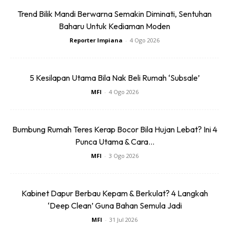
Trend Bilik Mandi Berwarna Semakin Diminati, Sentuhan
3. Lap kain yang telah dibasahkan tadi pada permukaan
Baharu Untuk Kediaman Moden
perabot.
Reporter Impiana
-
4 Ogo 2026
5 Kesilapan Utama Bila Nak Beli Rumah ‘Subsale’
MFI
-
4 Ogo 2026
Bumbung Rumah Teres Kerap Bocor Bila Hujan Lebat? Ini 4
Punca Utama & Cara...
MFI
-
3 Ogo 2026
Kabinet Dapur Berbau Kepam & Berkulat? 4 Langkah
‘Deep Clean’ Guna Bahan Semula Jadi
MFI
-
31 Jul 2026