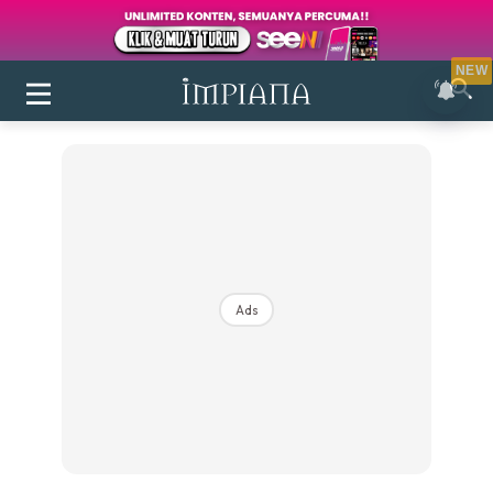
NEW
Ads
Login
|
Register
Buletin
Inspirasi
Bilik Air