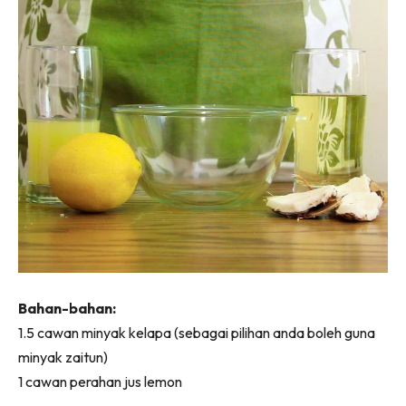
Ilham Impiana 360
Ilham Impiana Inspirasi Selebriti
Impiana TV
Casa Impiana
Impiana MakeOver
Lahar Dekor
Sembang Dekor
Sembang Laman
Tip Impiana
Tip Laman
Bahan-bahan:
Hub Ideaktiv
1.5 cawan minyak kelapa (sebagai pilihan anda boleh guna
minyak zaitun)
1 cawan perahan jus lemon