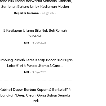
rend Bilik Mandi Berwarna Semakin Diminati,
Sentuhan Baharu Untuk Kediaman Moden
Reporter Impiana
-
4 Ogo 2026
5 Kesilapan Utama Bila Nak Beli Rumah
‘Subsale’
MFI
-
4 Ogo 2026
umbung Rumah Teres Kerap Bocor Bila Hujan
Lebat? Ini 4 Punca Utama & Cara...
MFI
-
3 Ogo 2026
Kabinet Dapur Berbau Kepam & Berkulat? 4
Langkah ‘Deep Clean’ Guna Bahan Semula
Jadi