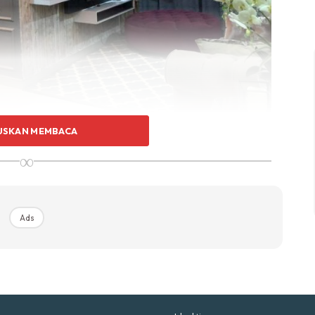
p Impiana
p Laman
Hub Ideaktiv
USKAN MEMBACA
∞
uhan Midas penuh kemewahan dan elegant untuk ked
nda.
Rahsia dari IMPIANA, download sekarang di
Ads
KLIK DI SEENI