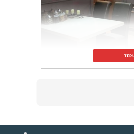
Ti
Ti
TER
Sent
a