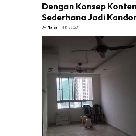
Dengan Konsep Kontem
Sederhana Jadi Kondo
By
Nana
-
4 Dis 2023
Buletin
Inspiras
Bil
Bil
Ru
Ru
Direkto
In
La
DIY
Bil