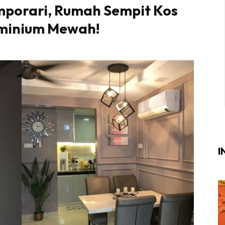
porari, Rumah Sempit Kos
Login
|
Register
minium Mewah!
i
ik Air
ik Tidur
ang Makan
ang Tamu
I
ri
terior Design
ndskap
ik Air