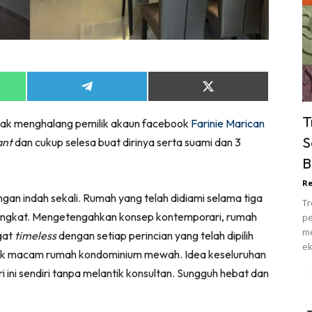
ik Tidur
pur
ang Makan
ver
Share
Share
ik Air
on
on
ik Tidur
App
Telegram
X
T
idak menghalang pemilik akaun facebook
Farinie Marican
(Twitter)
pur
S
ant
dan cukup selesa buat dirinya serta suami dan 3
ang Makan
B
ang Tamu
Re
 Lagi
gan indah sekali. Rumah yang telah didiami selama tiga
Tr
sa Impiana
eringkat. Mengetengahkan konsep kontemporari, rumah
pe
piana Makeover
me
ngat
timeless
dengan setiap perincian yang telah dipilih
ek
keover Ruang Selebriti
mpak macam rumah kondominium mewah. Idea keseluruhan
stinasi
i ini sendiri tanpa melantik konsultan. Sungguh hebat dan
Hotel
Kafe