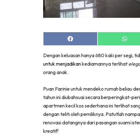
Bil
Da
Ru
Make O
Share
Share
Bil
on
on
Bil
Facebook
Whats
Dengan keluasan hanya 680 kaki per segi, t
Da
untuk menjadikan
kediamannya terlihat
eleg
Ru
orang anak.
Ru
Menarik
Puan Farinie untuk mendeko rumah beliau den
Ca
tahun ini diubahsuai secara berperingkat-p
Im
apartmen kecil kos sederhana ini terlihat sa
Ma
dengan teliti oleh pemiliknya. Patutlah na
De
renovasi datangnya dari pasangan suami ister
kreatif!