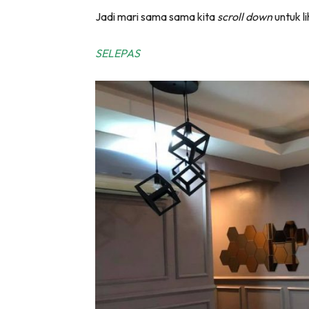
Jadi mari sama sama kita
scroll down
untuk l
Ha
SELEPAS
Video
Be
Bu
Il
Im
La
Se
Se