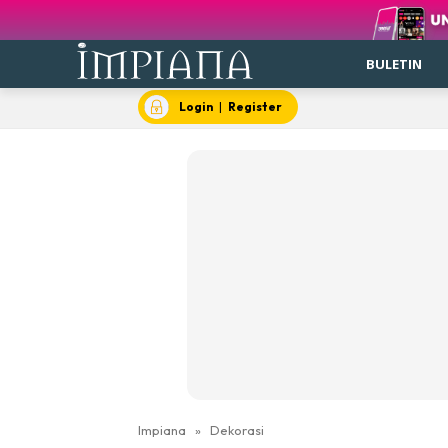
BULETIN
Login
|
Register
Impiana
»
Dekorasi