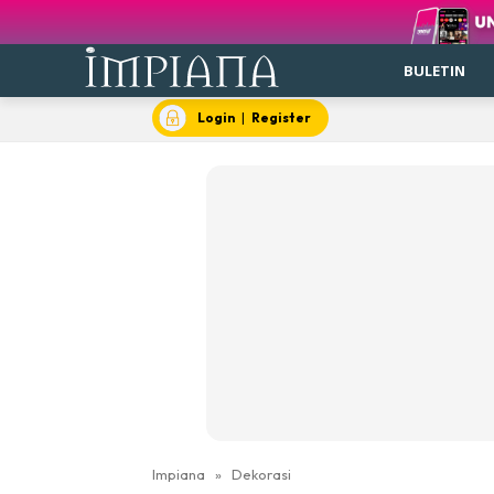
BULETIN
Login
|
Register
Impiana
»
Dekorasi