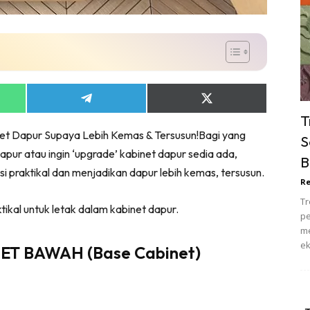
ik Tidur
pur
ang Makan
ver
ik Air
Share
Share
ik Tidur
on
on
T
App
Telegram
X
pur
inet Dapur Supaya Lebih Kemas & Tersusun!Bagi yang
(Twitter)
S
ang Makan
ur atau ingin ‘upgrade’ kabinet dapur sedia ada,
B
ang Tamu
i praktikal dan menjadikan dapur lebih kemas, tersusun.
Re
 Lagi
Tr
sa Impiana
ktikal untuk letak dalam kabinet dapur.
pe
piana Makeover
me
ek
keover Ruang Selebriti
ET BAWAH (Base Cabinet)
stinasi
Hotel
Kafe