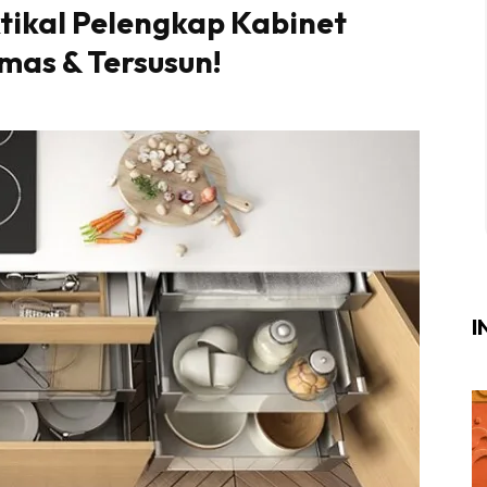
ktikal Pelengkap Kabinet
Login
|
Register
mas & Tersusun!
i
ik Air
ik Tidur
ang Makan
ang Tamu
I
ri
terior Design
ndskap
ik Air