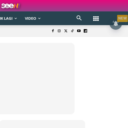
K LAGI
VIDEO
NEW