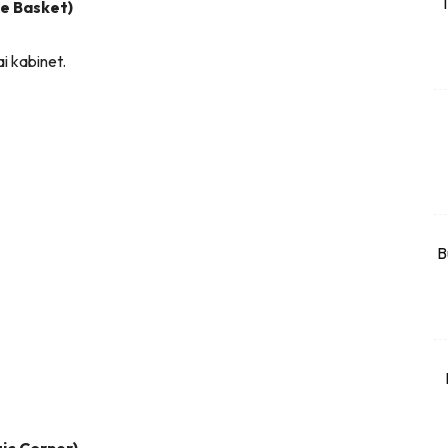
T
re Basket)
rtanah
High Rise
ai kabinet.
Landed
li Di Mana
at Sendiri
ham Impiana
Ilham Impiana 360
Ilham Impiana Inspirasi Selebriti
B
piana TV
Casa Impiana
Impiana MakeOver
har Dekor
mbang Dekor
mbang Laman