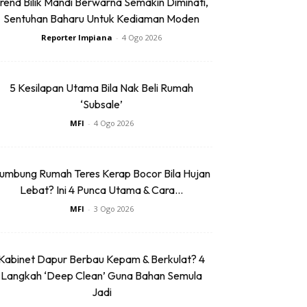
rend Bilik Mandi Berwarna Semakin Diminati,
Sentuhan Baharu Untuk Kediaman Moden
Reporter Impiana
-
4 Ogo 2026
5 Kesilapan Utama Bila Nak Beli Rumah
‘Subsale’
MFI
-
4 Ogo 2026
umbung Rumah Teres Kerap Bocor Bila Hujan
Lebat? Ini 4 Punca Utama & Cara...
MFI
-
3 Ogo 2026
Kabinet Dapur Berbau Kepam & Berkulat? 4
Langkah ‘Deep Clean’ Guna Bahan Semula
Jadi