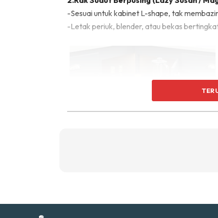
2.Rak Sudut Berpusing (Lazy Susan / Mag
Ti
-Sesuai untuk kabinet L-shape, tak membazir
Ti
-Letak periuk, blender, atau bekas bertingkat
TER
Sent
a
3.Laci Bertingkat (Multi-tier Drawer)