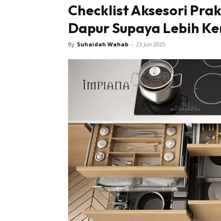
Checklist Aksesori Pra
Dapur Supaya Lebih Ke
By
Suhaidah Wahab
-
23 Jun 2025
Buletin
Inspiras
Bil
Bil
Ru
Ru
Direkto
In
La
DIY
Bil