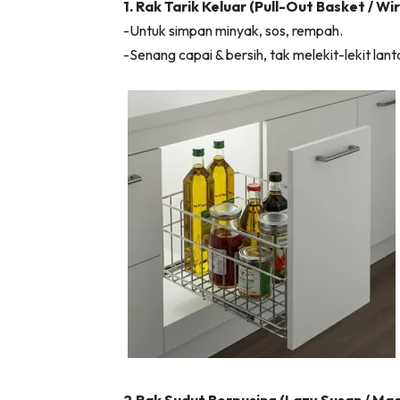
1. Rak Tarik Keluar (Pull-Out Basket / Wi
Ha
-Untuk simpan minyak, sos, rempah.
-Senang capai & bersih, tak melekit-lekit lant
Video
Be
Bu
Il
Im
La
Se
Se