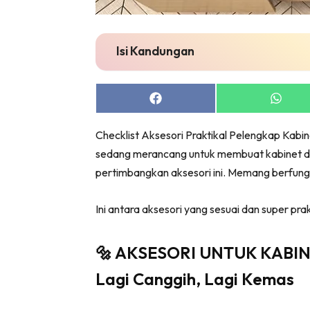
Bil
Da
Isi Kandungan
Ru
Make O
Bil
Share
Share
Bil
on
on
Facebook
Whats
Da
Checklist Aksesori Praktikal Pelengkap Kab
Ru
sedang merancang untuk membuat kabinet dap
Ru
pertimbangkan aksesori ini. Memang berfungs
Menarik
Ca
Ini antara aksesori yang sesuai dan super pra
Im
Ma
🔩 AKSESORI UNTUK KABIN
De
Lagi Canggih, Lagi Kemas