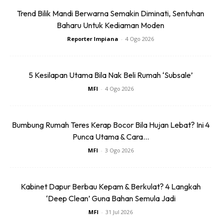
tiada maklumat. Bagi menggantikan geran tanah yang
Trend Bilik Mandi Berwarna Semakin Diminati, Sentuhan
hancur, proses permohonan ini memakan masa yang lama
Baharu Untuk Kediaman Moden
kerana memerlukan siasatan dan perlu melalui warta
Reporter Impiana
-
4 Ogo 2026
sebanyak dua kali.
Apakah yang dimaksudkan dengan warta dua kali
tersebut? Ia bermaksud pemberitahuan rasmi akan
5 Kesilapan Utama Bila Nak Beli Rumah ‘Subsale’
dikeluarkan untuk membolehkan sesiapa sahaja yang ingin
MFI
-
4 Ogo 2026
membuat bantahan (jika ada) terhadap permohonan anda
untuk tampil ke hadapan. Sebarang bantahan yang
diterima akan diteliti dengan sebaik-baiknya sebelum
Bumbung Rumah Teres Kerap Bocor Bila Hujan Lebat? Ini 4
permohonan diluluskan. Tempoh masa yang diperlukan
Punca Utama & Cara...
untuk menggantikan hak milik tanah yang hancur ialah
MFI
-
3 Ogo 2026
sekitar sembilan bulan.
5 Cara Mohon Geran Tanah Baharu
Kabinet Dapur Berbau Kepam & Berkulat? 4 Langkah
‘Deep Clean’ Guna Bahan Semula Jadi
Bagi Menggantikan Geran Tanah Hilang
MFI
-
31 Jul 2026
di Pejabat Tanah