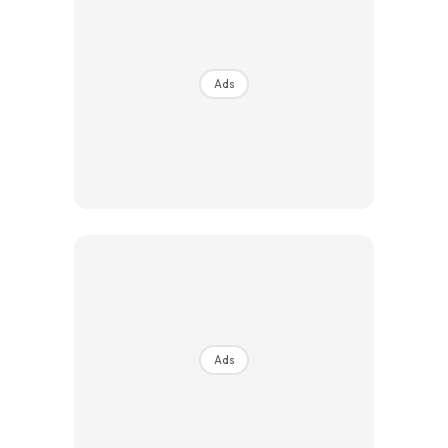
Ilham Impiana 360
Ilham Impiana Inspirasi Selebriti
Impiana TV
Ads
Casa Impiana
Impiana MakeOver
Lahar Dekor
Sembang Dekor
Sembang Laman
Tip Impiana
Tip Laman
Hub Ideaktiv
Ads