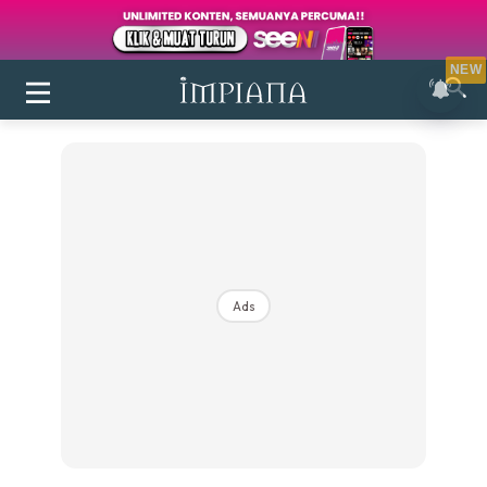
NEW
Ads
Login
|
Register
Buletin
Inspirasi
Bilik Air