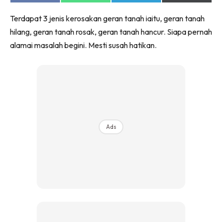
on
on
on
on
Ruang Makan
Facebook
WhatsApp
Telegram
X
Ruang Tamu
Terdapat 3 jenis kerosakan geran tanah iaitu, geran tanah
(Twitter)
hilang, geran tanah rosak, geran tanah hancur. Siapa pernah
Menarik Lagi
alamai masalah begini. Mesti susah hatikan.
Casa Impiana
Impiana Makeover
Makeover Ruang Selebriti
Destinasi
Hotel
Kafe
Ads
Hartanah
High Rise
Landed
Video
Beli Di Mana
Buat Sendiri
Ilham Impiana