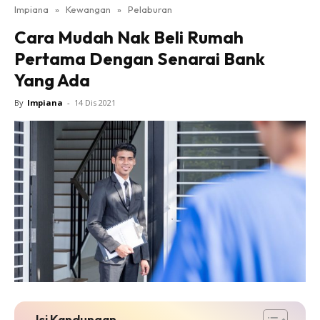
Impiana
»
Kewangan
»
Pelaburan
Bilik Tidur
Cara Mudah Nak Beli Rumah
Ruang Makan
Pertama Dengan Senarai Bank
Ruang Tamu
Yang Ada
Direktori
Interior Design
By
Impiana
-
14 Dis 2021
Landskap
DIY
Bilik Air
Bilik Tidur
Dapur
Ruang Makan
Make Over
Bilik Air
Bilik Tidur
Dapur
Isi Kandungan