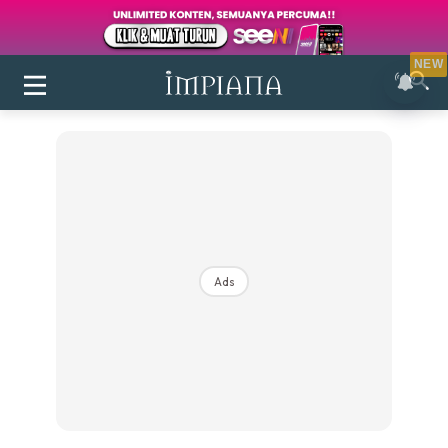
NEW
Ads
Login
|
Register
Buletin
Inspirasi
Bilik Air