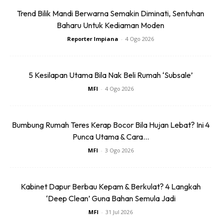
Trend Bilik Mandi Berwarna Semakin Diminati, Sentuhan
Baharu Untuk Kediaman Moden
Reporter Impiana
-
4 Ogo 2026
5 Kesilapan Utama Bila Nak Beli Rumah ‘Subsale’
MFI
-
4 Ogo 2026
Bumbung Rumah Teres Kerap Bocor Bila Hujan Lebat? Ini 4
Punca Utama & Cara...
MFI
-
3 Ogo 2026
Bank mana yang menyediakan
Kabinet Dapur Berbau Kepam & Berkulat? 4 Langkah
‘Deep Clean’ Guna Bahan Semula Jadi
kemudahan pembelian rumah?
MFI
-
31 Jul 2026