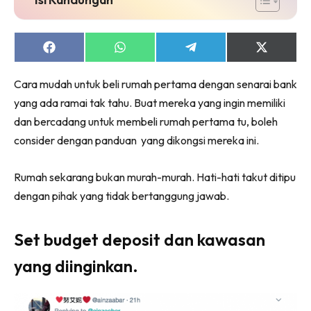
Ruang Makan
Ruang Tamu
Menarik Lagi
Share
Share
Share
Share
on
on
on
on
Casa Impiana
Facebook
WhatsApp
Telegram
X
Cara mudah untuk beli rumah pertama dengan senarai bank
Impiana Makeover
(Twitter)
yang ada ramai tak tahu. Buat mereka yang ingin memiliki
Makeover Ruang Selebriti
dan bercadang untuk membeli rumah pertama tu, boleh
Destinasi
consider dengan panduan yang dikongsi mereka ini.
Hotel
Kafe
Rumah sekarang bukan murah-murah. Hati-hati takut ditipu
Hartanah
dengan pihak yang tidak bertanggung jawab.
High Rise
Landed
Set budget deposit dan kawasan
Video
yang diinginkan.
Beli Di Mana
Buat Sendiri
Ilham Impiana