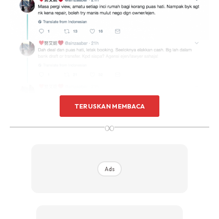
Sentuhan Midas penuh kemewahan dan elegant
untuk kediaman anda.
Rahsia dari IMPIANA, download sekarang di
KLIK DI SEENI
TERUSKAN MEMBACA
∞
Ads