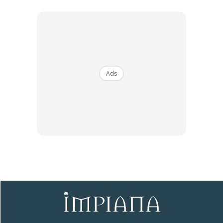
Buat perbandingan loan
iMoney.my
kalau nak merancang
buat pinjaman kewangan yang terbaik dan bersesuaian.
Memang cepat dan mudah!
Ads
Sumber Twitter :
Ain Zaabar