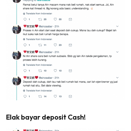
Ilham Impiana 360
Ilham Impiana Inspirasi Selebriti
Impiana TV
Casa Impiana
Impiana MakeOver
Lahar Dekor
Sembang Dekor
Sembang Laman
Tip Impiana
Tip Laman
Hub Ideaktiv
Elak bayar deposit Cash!