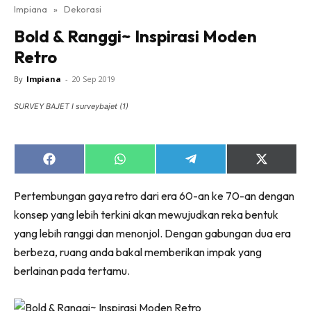
Impiana
»
Dekorasi
Bilik Tidur
Bold & Ranggi~ Inspirasi Moden
Ruang Makan
Retro
Ruang Tamu
Direktori
By
Impiana
-
20 Sep 2019
Interior Design
SURVEY BAJET I surveybajet (1)
Landskap
DIY
Bilik Air
Share
Share
Share
Share
on
on
on
on
Bilik Tidur
Facebook
WhatsApp
Telegram
X
Pertembungan gaya retro dari era 60-an ke 70-an dengan
(Twitter)
Dapur
konsep yang lebih terkini akan mewujudkan reka bentuk
Ruang Makan
yang lebih ranggi dan menonjol. Dengan gabungan dua era
Make Over
berbeza, ruang anda bakal memberikan impak yang
Bilik Air
berlainan pada tertamu.
Bilik Tidur
Dapur