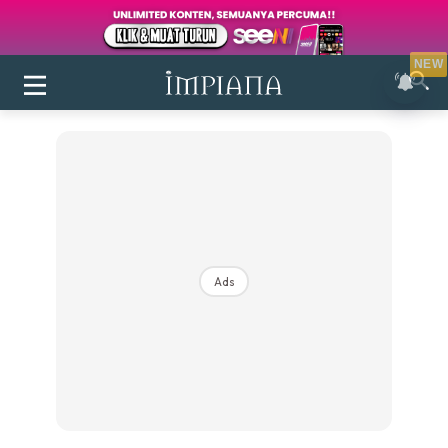
NEW
Ads
Login
|
Register
Buletin
Inspirasi
Bilik Air