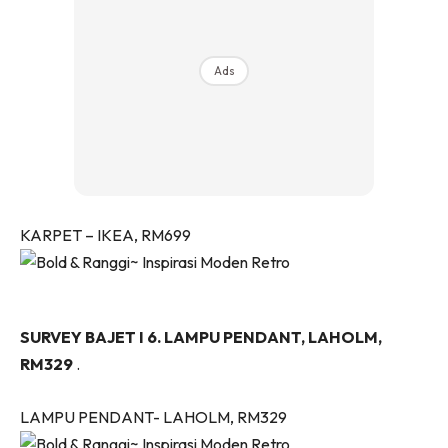
Ilham Impiana 360
Ilham Impiana Inspirasi Selebriti
Impiana TV
Ads
Casa Impiana
Impiana MakeOver
Lahar Dekor
Sembang Dekor
Sembang Laman
KARPET – IKEA, RM699
Tip Impiana
Tip Laman
SURVEY BAJET I 6. LAMPU PENDANT, LAHOLM,
Hub Ideaktiv
RM329
.
LAMPU PENDANT- LAHOLM, RM329