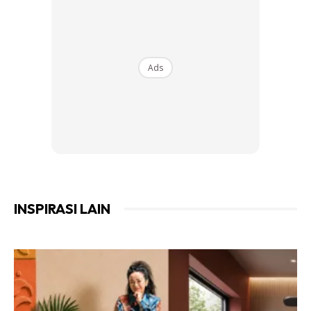
SURVEY BAJET I 7. PASU KACA, NIKKI HOME, RM289
.
Ads
Ads
INSPIRASI LAIN
PASU KACA – NIKKI HOME, RM289