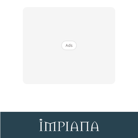
Rahsia dari IMPIANA, download sekarang di
KLIK DI SEENI
Ads
Dapatkan tip dekorasi, perkongsian dan info menarik.
Free jer!
Dengan ini saya bersetuju dengan
Terma Penggunaan
dan
Polisi
Privasi