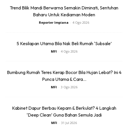
Trend Bilik Mandi Berwarna Semakin Diminati, Sentuhan
Baharu Untuk Kediaman Moden
1
/
5
❮
❯
Reporter Impiana
-
4 Ogo 2026
MEJA SISI – JANINE, RM1177
5 Kesilapan Utama Bila Nak Beli Rumah ‘Subsale’
MFI
-
4 Ogo 2026
SURVEY BAJET I 8. BANTAL KUSYEN, IKEA, RM30
.
Bumbung Rumah Teres Kerap Bocor Bila Hujan Lebat? Ini 4
BANTAL KUSYEN – IKEA, RM30
Punca Utama & Cara...
MFI
-
3 Ogo 2026
Kabinet Dapur Berbau Kepam & Berkulat? 4 Langkah
‘Deep Clean’ Guna Bahan Semula Jadi
Sentuhan Midas penuh kemewahan dan elegant
untuk kediaman anda.
MFI
-
31 Jul 2026