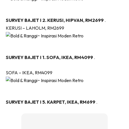
Ruang Makan
Ruang Tamu
Menarik Lagi
SURVEY BAJET I 2. KERUSI, HIPVAN, RM2699
.
Casa Impiana
KERUSI – LAHOLM, RM2699
Impiana Makeover
Makeover Ruang Selebriti
Destinasi
SURVEY BAJET I 1. SOFA, IKEA, RM4099
.
Hotel
Kafe
SOFA – IKEA, RM4099
Hartanah
High Rise
Landed
Video
SURVEY BAJET I 5. KARPET, IKEA, RM699
.
Beli Di Mana
Buat Sendiri
Ilham Impiana