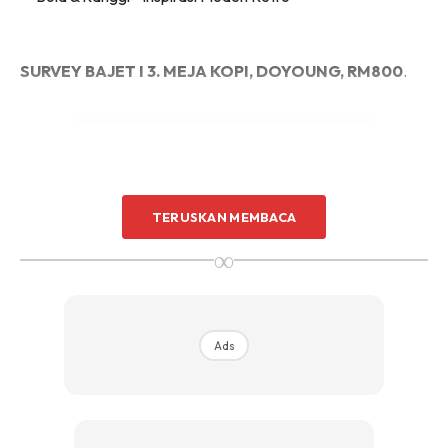
Sentuhan Midas penuh kemewahan dan elegant
untuk kediaman anda.
Rahsia dari IMPIANA, download sekarang di
SURVEY BAJET I 3. MEJA KOPI, DOYOUNG, RM800
.
KLIK DI SEENI
TERUSKAN MEMBACA
Ads
∞
Ads
MEJA KOPI – DOYOUNG, RM800