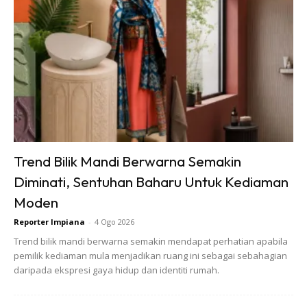
SURVEY BAJET I 4. MEJA SISI, JANINE RM1177
.
Anda mungkin berminat dengan
Trend Bilik Mandi Berwarna Semakin
Diminati, Sentuhan Baharu Untuk Kediaman
Moden
SHOPEE MY
SHOPEE MY
Reporter Impiana
-
4 Ogo 2026
Baseus BH1 Lite
Amgras Stroller
Trend bilik mandi berwarna semakin mendapat perhatian apabila
80H Playtime
Baby Portable Mini
pemilik kediaman mula menjadikan ruang ini sebagai sebahagian
Wireless
Fan Rechargeable
daripada ekspresi gaya hidup dan identiti rumah.
RM74.06
RM58.4
RM80.5
RM101.47
Headphone
9 L...
Bluetoo...
Buy Now
Buy Now