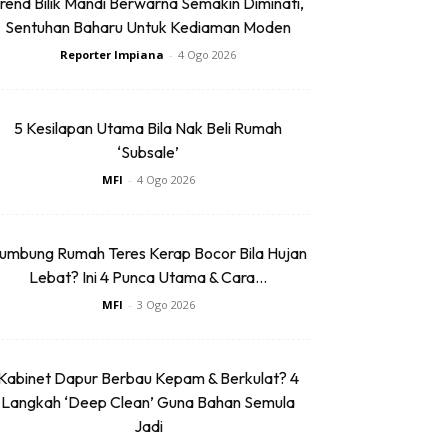
rend Bilik Mandi Berwarna Semakin Diminati,
Sentuhan Baharu Untuk Kediaman Moden
Reporter Impiana
-
4 Ogo 2026
5 Kesilapan Utama Bila Nak Beli Rumah
‘Subsale’
MFI
-
4 Ogo 2026
umbung Rumah Teres Kerap Bocor Bila Hujan
Lebat? Ini 4 Punca Utama & Cara...
MFI
-
3 Ogo 2026
Kabinet Dapur Berbau Kepam & Berkulat? 4
Langkah ‘Deep Clean’ Guna Bahan Semula
Jadi