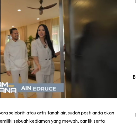
T
rtanah
High Rise
Landed
li Di Mana
at Sendiri
ham Impiana
Ilham Impiana 360
Ilham Impiana Inspirasi Selebriti
B
piana TV
Casa Impiana
Impiana MakeOver
har Dekor
a selebriti atau artis tanah air, sudah pasti anda akan
mbang Dekor
emiliki sebuah kediaman yang mewah, cantik serta
mbang Laman