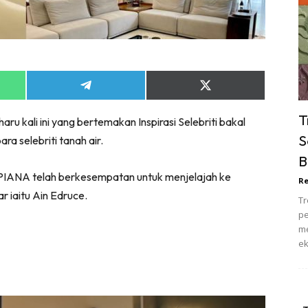
ik Tidur
pur
ang Makan
ver
Share
Share
ik Air
on
on
ik Tidur
App
Telegram
X
T
u kali ini yang bertemakan Inspirasi Selebriti bakal
(Twitter)
pur
S
a selebriti tanah air.
ang Makan
B
ang Tamu
MPIANA telah berkesempatan untuk menjelajah ke
Re
 Lagi
r iaitu Ain Edruce.
Tr
sa Impiana
pe
piana Makeover
me
ek
keover Ruang Selebriti
stinasi
Hotel
Kafe