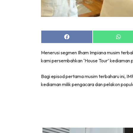
Bil
Da
Ru
Make O
Share
Share
Bil
on
on
Bil
Facebook
Whats
Menerusi segmen Ilham Impiana musim terbahar
Da
kami persembahkan ‘House Tour’ kediaman par
Ru
Ru
Bagi episod pertama musim terbaharu ini, I
Menarik
kediaman milik pengacara dan pelakon popula
Ca
Im
Ma
De