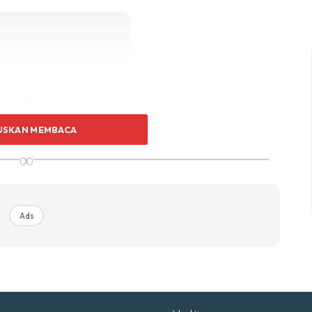
p Impiana
p Laman
Hub Ideaktiv
Ads
USKAN MEMBACA
∞
uhan Midas penuh kemewahan dan elegant untuk ked
nda.
Rahsia dari IMPIANA, download sekarang di
n pengacara rancangan hiburan Melodi, TV3 itu
Ads
KLIK DI SEENI
ah satu realiti!