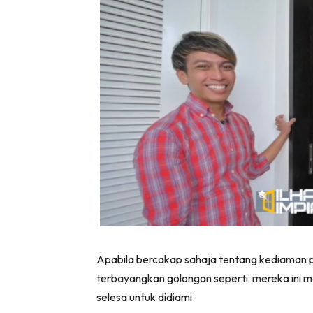
Ha
Video
Be
Bu
Il
Im
La
Apabila bercakap sahaja tentang kediaman par
Se
terbayangkan golongan seperti
mereka ini m
Se
selesa untuk didiami.