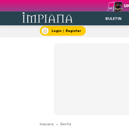
BULETIN
Login
|
Register
Impiana
»
Berita