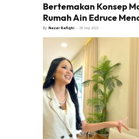
Bertemakan Konsep Mod
Rumah Ain Edruce Menc
By
Nazar Rafiqhi
-
28 Sep 2022
Buletin
Inspiras
Bil
Bil
Ru
Ru
Direkto
In
La
DIY
Bil