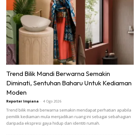
Ads
Tidak perlu banyak, sebutir debu sehalus bilah jarum sudah
Trend Bilik Mandi Berwarna Semakin
cukup untuk anda mendapat kanser dalam tempoh 30
Diminati, Sentuhan Baharu Untuk Kediaman
tahun akan datang.
Moden
Anda mungkin berminat dengan
Reporter Impiana
-
4 Ogo 2026
Trend bilik mandi berwarna semakin mendapat perhatian apabila
pemilik kediaman mula menjadikan ruang ini sebagai sebahagian
daripada ekspresi gaya hidup dan identiti rumah.