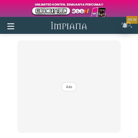
NEW
Ads
Login
|
Register
Buletin
Inspirasi
Bilik Air