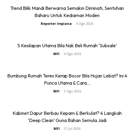
Trend Bilik Mandi Berwarna Semakin Diminati, Sentuhan
Baharu Untuk Kediaman Moden
Reporter Impiana
-
4 Ogo 2026
SHOPEE MY
SHOPEE MY
Baseus BH1 Lite
Amgras Stroller
80H Playtime
Baby Portable Mini
5 Kesilapan Utama Bila Nak Beli Rumah ‘Subsale’
Wireless
Fan Rechargeable
RM74.06
RM58.4
RM80.5
RM101.47
MFI
-
4 Ogo 2026
Headphone
9 L...
Bluetoo...
Buy Now
Buy Now
Bumbung Rumah Teres Kerap Bocor Bila Hujan Lebat? Ini 4
Punca Utama & Cara...
1
/
5
❮
❯
MFI
-
3 Ogo 2026
Apa yang anda boleh dilakukan untuk
mencegah masalah ini?
Kabinet Dapur Berbau Kepam & Berkulat? 4 Langkah
‘Deep Clean’ Guna Bahan Semula Jadi
MFI
-
31 Jul 2026
Jika anda masih menggunakan bumbung asbestos ini,