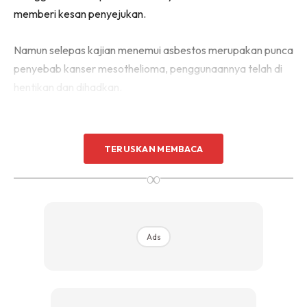
memberi kesan penyejukan.
Sentuhan Midas penuh kemewahan dan elegant
untuk kediaman anda.
Rahsia dari IMPIANA, download sekarang di
Namun selepas kajian menemui asbestos merupakan punca
penyebab kanser mesothelioma, penggunaannya telah di
hentikan dan dihadkan.
KLIK DI SEENI
TERUSKAN MEMBACA
∞
Ads
Ads