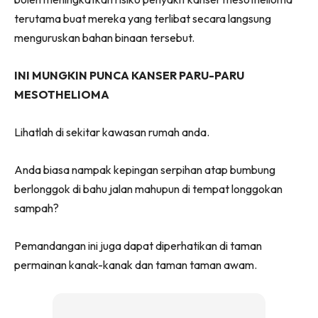
Ruang Makan
terutama buat mereka yang terlibat secara langsung
Ruang Tamu
menguruskan bahan binaan tersebut.
Menarik Lagi
Casa Impiana
INI MUNGKIN PUNCA KANSER PARU-PARU
Impiana Makeover
MESOTHELIOMA
Makeover Ruang Selebriti
Destinasi
Lihatlah di sekitar kawasan rumah anda.
Hotel
Kafe
Anda biasa nampak kepingan serpihan atap bumbung
Hartanah
berlonggok di bahu jalan mahupun di tempat longgokan
High Rise
sampah?
Landed
Pemandangan ini juga dapat diperhatikan di taman
Video
permainan kanak-kanak dan taman taman awam.
Beli Di Mana
Buat Sendiri
Ilham Impiana