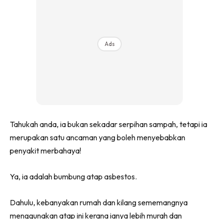
Ilham Impiana 360
Ilham Impiana Inspirasi Selebriti
Impiana TV
Ads
Casa Impiana
Impiana MakeOver
Lahar Dekor
Sembang Dekor
Sembang Laman
Tip Impiana
Tahukah anda, ia bukan sekadar serpihan sampah, tetapi ia
Tip Laman
merupakan satu ancaman yang boleh menyebabkan
penyakit merbahaya!
Hub Ideaktiv
Ya, ia adalah bumbung atap asbestos.
Dahulu, kebanyakan rumah dan kilang sememangnya
menggunakan atap ini kerana ianya lebih murah dan