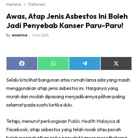
Impiana
»
Dekorasi
Bilik Tidur
Awas, Atap Jenis Asbestos Ini Boleh
Ruang Makan
Jadi Penyebab Kanser Paru-Paru!
Ruang Tamu
Direktori
By
amalina
-
6 Jun 2020
Interior Design
Landskap
DIY
Share
Share
Share
Share
Bilik Air
on
on
on
on
Facebook
WhatsApp
Telegram
X
Bilik Tidur
Selalu kita lihat bangunan atau rumah lama ada yang masih
(Twitter)
Dapur
menggunakan atap jenis asbestos ini. Harganya yang
murah dan mudah dipasang menjadikannya pilihan paling
Ruang Makan
selamat pada suatu ketika dulu.
Make Over
Bilik Air
Tetapi, menurut perkongsian
Public Health Malaysia
di
Bilik Tidur
Facebook, atap asbestos yang telah rosak atau pecah
Dapur
boleh meningkatkan risiko penyakit kanser mesothelioma