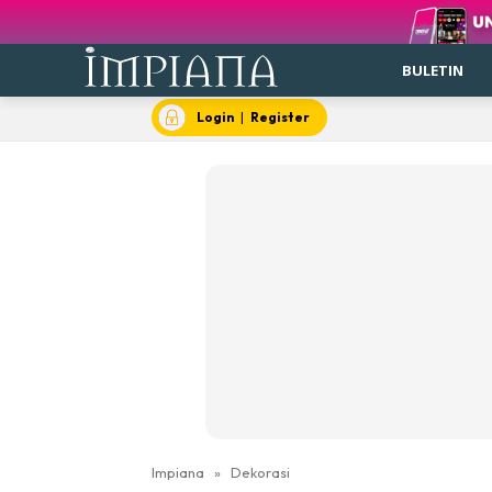
BULETIN
Login
|
Register
Impiana
»
Dekorasi