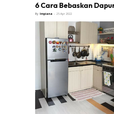
6 Cara Bebaskan Dapur
By
Impiana
-
25 Apr 2022
Buletin
Inspiras
Bil
Bil
Ru
Ru
Direkto
In
La
DIY
Bil