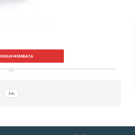
p Impiana
p Laman
Hub Ideaktiv
USKAN MEMBACA
Ads
∞
uhan Midas penuh kemewahan dan elegant untuk ked
nda.
Rahsia dari IMPIANA, download sekarang di
Ads
KLIK DI SEENI
mpah di tong atau bilik sampah yang disediakan oleh
uk. Mahukah anda bau isi perut ikan menyelubungi