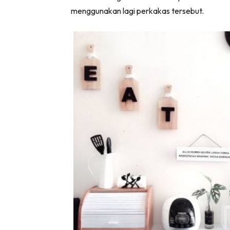
menggunakan lagi perkakas tersebut.
Ha
Video
Be
Bu
Il
Im
La
Se
Se