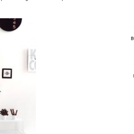
rtanah
High Rise
Landed
B
li Di Mana
at Sendiri
ham Impiana
Ilham Impiana 360
Ilham Impiana Inspirasi Selebriti
piana TV
Casa Impiana
Impiana MakeOver
har Dekor
mbang Dekor
mbang Laman