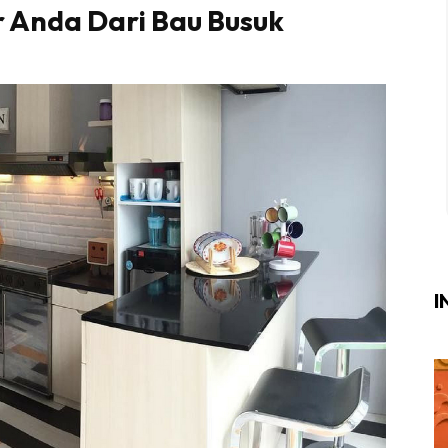
 Anda Dari Bau Busuk
Login
|
Register
i
ik Air
ik Tidur
ang Makan
ang Tamu
I
ri
terior Design
ndskap
ik Air