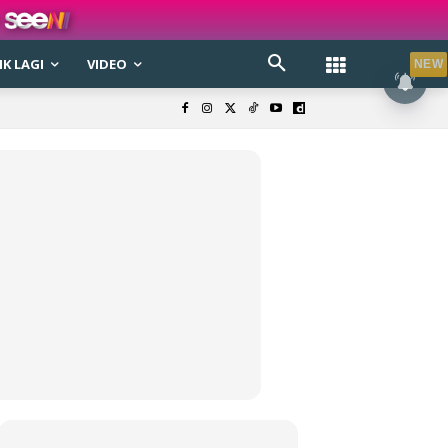
K LAGI
VIDEO
NEW