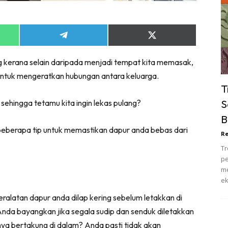
ik Tidur
pur
ang Makan
Share
Share
on
on
ver
App
Telegram
X
 kerana selain daripada menjadi tempat kita memasak,
(Twitter)
ik Air
 untuk mengeratkan hubungan antara keluarga.
ik Tidur
T
pur
S
sehingga tetamu kita ingin lekas pulang?
ang Makan
B
ang Tamu
eberapa tip untuk memastikan dapur anda bebas dari
Re
 Lagi
Tr
sa Impiana
pe
piana Makeover
me
ek
keover Ruang Selebriti
stinasi
eralatan dapur anda dilap kering sebelum letakkan di
nda bayangkan jika segala sudip dan senduk diletakkan
Hotel
ya bertakung di dalam? Anda pasti tidak akan
Kafe