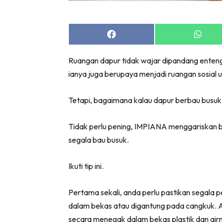
Bil
Da
Ru
Share
Share
on
on
Make O
Facebook
Whats
Ruangan dapur tidak wajar dipandang enteng
Bil
ianya juga berupaya menjadi ruangan sosial
Bil
Da
Tetapi, bagaimana kalau dapur berbau busuk 
Ru
Ru
Tidak perlu pening, IMPIANA menggariskan b
Menarik
segala bau busuk.
Ca
Im
Ikuti tip ini.
Ma
De
Pertama sekali, anda perlu pastikan segala p
dalam bekas atau digantung pada cangkuk. A
secara menegak dalam bekas plastik dan airn