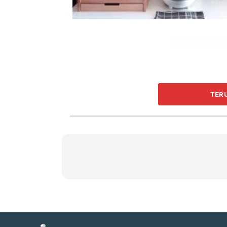
Ti
Ti
TER
Sent
a
Kedua, jangan bertangguh untuk membuang sa
majlis bandaraya serta jawatankuasa pendud
kediaman anda?