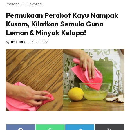
Impiana
»
Dekorasi
Bilik Tidur
Permukaan Perabot Kayu Nampak
Ruang Makan
Kusam, Kilatkan Semula Guna
Ruang Tamu
Lemon & Minyak Kelapa!
Direktori
Interior Design
By
Impiana
-
13 Apr 2022
Landskap
DIY
Bilik Air
Bilik Tidur
Dapur
Ruang Makan
Make Over
Bilik Air
Bilik Tidur
Dapur