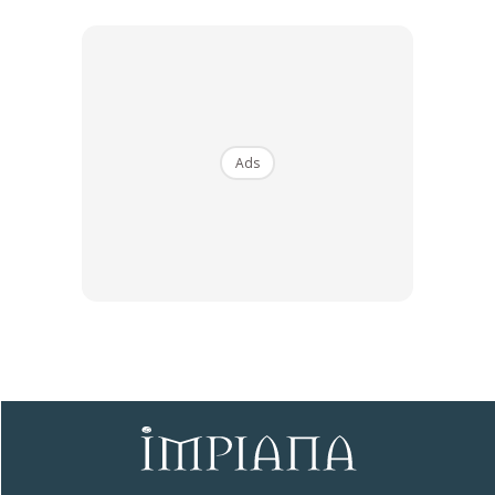
Ads
4. Jika terdapat kotoran degil, lakukan sentalan lembut
untuk elak permukaan kayu tercalar
5. Gunakan kain atau tuala kering dan bersih untuk lap
keseluruhan perabot selepas di sapu sebatian lemon dan
minyak tadi