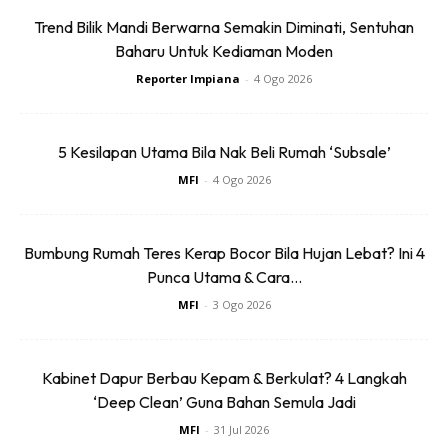
Trend Bilik Mandi Berwarna Semakin Diminati, Sentuhan
Baharu Untuk Kediaman Moden
Reporter Impiana
-
4 Ogo 2026
3. Lap kain yang telah dibasahkan tadi pada permukaan
5 Kesilapan Utama Bila Nak Beli Rumah ‘Subsale’
perabot.
MFI
-
4 Ogo 2026
Bumbung Rumah Teres Kerap Bocor Bila Hujan Lebat? Ini 4
Punca Utama & Cara...
MFI
-
3 Ogo 2026
Kabinet Dapur Berbau Kepam & Berkulat? 4 Langkah
‘Deep Clean’ Guna Bahan Semula Jadi
MFI
-
31 Jul 2026