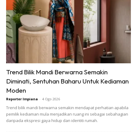
2. Celupkan kain atau tuala bersih kedalam campuran. Tak
perlu terlalu basah tapi anda perlu pastikan minyak dan jus
lemon dicelup sama rata kerana minyak dan jus tidak akan
sebati.
Trend Bilik Mandi Berwarna Semakin
Diminati, Sentuhan Baharu Untuk Kediaman
Moden
Reporter Impiana
-
4 Ogo 2026
Trend bilik mandi berwarna semakin mendapat perhatian apabila
pemilik kediaman mula menjadikan ruang ini sebagai sebahagian
daripada ekspresi gaya hidup dan identiti rumah.