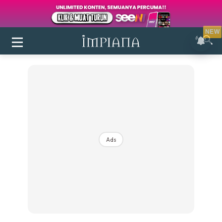
NEW
Ads
Login
|
Register
Buletin
Inspirasi
Bilik Air