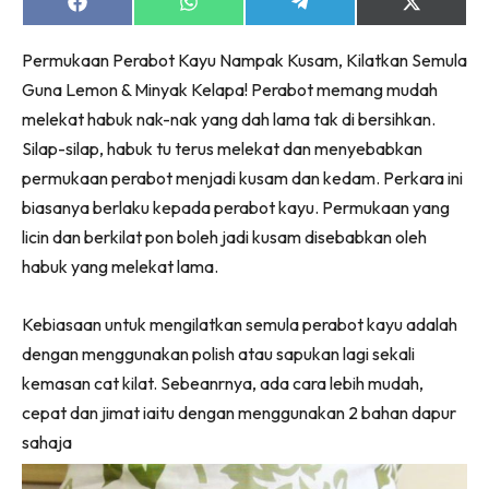
Ruang Makan
Share
Share
Share
Share
on
on
on
on
Ruang Tamu
Facebook
WhatsApp
Telegram
X
Permukaan Perabot Kayu Nampak Kusam, Kilatkan Semula
(Twitter)
Menarik Lagi
Guna Lemon & Minyak Kelapa! Perabot memang mudah
Casa Impiana
melekat habuk nak-nak yang dah lama tak di bersihkan.
Impiana Makeover
Silap-silap, habuk tu terus melekat dan menyebabkan
Makeover Ruang Selebriti
permukaan perabot menjadi kusam dan kedam. Perkara ini
Destinasi
biasanya berlaku kepada perabot kayu. Permukaan yang
Hotel
licin dan berkilat pon boleh jadi kusam disebabkan oleh
Kafe
habuk yang melekat lama.
Hartanah
High Rise
Kebiasaan untuk mengilatkan semula perabot kayu adalah
Landed
dengan menggunakan polish atau sapukan lagi sekali
Video
kemasan cat kilat. Sebeanrnya, ada cara lebih mudah,
cepat dan jimat iaitu dengan menggunakan 2 bahan dapur
Beli Di Mana
sahaja
Buat Sendiri
Ilham Impiana