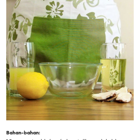
Ilham Impiana 360
Ilham Impiana Inspirasi Selebriti
Impiana TV
Casa Impiana
Impiana MakeOver
Lahar Dekor
Sembang Dekor
Sembang Laman
Tip Impiana
Tip Laman
Hub Ideaktiv
Bahan-bahan: