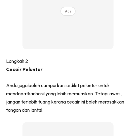
Ilham Impiana 360
Ads
Ilham Impiana Inspirasi Selebriti
Impiana TV
Casa Impiana
Impiana MakeOver
Lahar Dekor
Sembang Dekor
Langkah 2
Sembang Laman
Cecair Peluntur
Tip Impiana
Tip Laman
Anda juga boleh campurkan sedikit peluntur untuk
mendapatkanhasil yang lebih memuaskan. Tetapi awas,
jangan terlebih tuang kerana cecair ini boleh merosakkan
Hub Ideaktiv
tangan dan lantai.