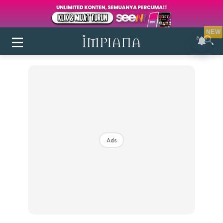
NEW
Ads
Login
|
Register
Buletin
Inspirasi
Bilik Air