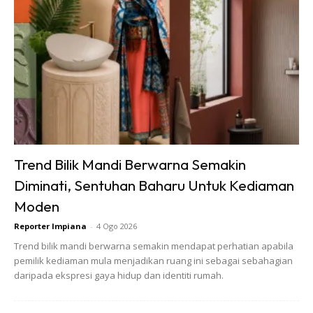
SHOPEE MY
SHOPEE MY
Baseus BH1 Lite
Amgras Stroller
80H Playtime
Baby Portable Mini
Trend Bilik Mandi Berwarna Semakin
Wireless
Fan Rechargeable
RM74.06
RM58.4
RM80.5
RM101.47
Diminati, Sentuhan Baharu Untuk Kediaman
Headphone
9 L...
Bluetoo...
Moden
Buy Now
Buy Now
Reporter Impiana
-
4 Ogo 2026
Trend bilik mandi berwarna semakin mendapat perhatian apabila
1
/
5
❮
❯
pemilik kediaman mula menjadikan ruang ini sebagai sebahagian
daripada ekspresi gaya hidup dan identiti rumah.
Akhir sekali, bilas lantai dengan air bersih. Mop seperti
biasa kemudian biarkan kering. Lantai anda akan kelihatan