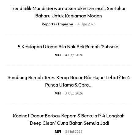
bersih dan berbau harumuntuk jangka masa yang panjang.
Trend Bilik Mandi Berwarna Semakin Diminati, Sentuhan
Baharu Untuk Kediaman Moden
Seelamat mencuba!
Reporter Impiana
-
4 Ogo 2026
5 Kesilapan Utama Bila Nak Beli Rumah ‘Subsale’
MFI
-
4 Ogo 2026
Sentuhan Midas penuh kemewahan dan elegant
untuk kediaman anda.
Bumbung Rumah Teres Kerap Bocor Bila Hujan Lebat? Ini 4
Rahsia dari IMPIANA, download sekarang di
Punca Utama & Cara...
MFI
-
3 Ogo 2026
KLIK DI SEENI
Kabinet Dapur Berbau Kepam & Berkulat? 4 Langkah
‘Deep Clean’ Guna Bahan Semula Jadi
MFI
-
31 Jul 2026