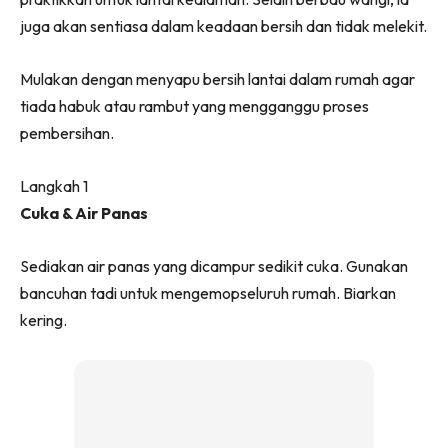
Ruang Makan
juga akan sentiasa dalam keadaan bersih dan tidak melekit.
Ruang Tamu
Menarik Lagi
Mulakan dengan menyapu bersih lantai dalam rumah agar
Casa Impiana
tiada habuk atau rambut yang mengganggu proses
Impiana Makeover
pembersihan.
Makeover Ruang Selebriti
Destinasi
Langkah 1
Hotel
Cuka & Air Panas
Kafe
Hartanah
Sediakan air panas yang dicampur sedikit cuka. Gunakan
High Rise
bancuhan tadi untuk mengemopseluruh rumah. Biarkan
kering.
Landed
Video
Beli Di Mana
Buat Sendiri
Ilham Impiana