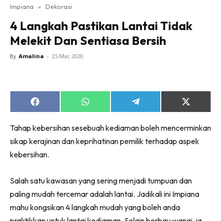
Impiana
»
Dekorasi
Bilik Tidur
4 Langkah Pastikan Lantai Tidak
Ruang Makan
Melekit Dan Sentiasa Bersih
Ruang Tamu
Direktori
By
Amalina
-
25 Mac 2020
Interior Design
Landskap
DIY
Share
Share
Share
Share
Bilik Air
on
on
on
on
Facebook
WhatsApp
Telegram
X
Bilik Tidur
Tahap kebersihan sesebuah kediaman boleh mencerminkan
(Twitter)
Dapur
sikap kerajinan dan keprihatinan pemilik terhadap aspek
kebersihan.
Ruang Makan
Make Over
Salah satu kawasan yang sering menjadi tumpuan dan
Bilik Air
paling mudah tercemar adalah lantai. Jadikali ini Impiana
Bilik Tidur
mahu kongsikan 4 langkah mudah yang boleh anda
Dapur
praktikkan untuk lantai kediaman. Selain berbau wangi, ia