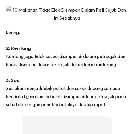
Ilham Impiana 360
Ilham Impiana Inspirasi Selebriti
Impiana TV
Casa Impiana
kering.
Impiana MakeOver
Lahar Dekor
2. Kentang
Sembang Dekor
Kentang juga tidak sesuai disimpan di dalam peti sejuk dan
harus disimpan di luar petisejuk dalam keadaan kering.
Sembang Laman
Tip Impiana
3. Sos
Tip Laman
Sos akan menjadi lebih pekat dan sukar dituang semasa
hendak digunakan. Ia boleh disimpan di luar peti sejuk pada
suhu bilik dengan penutup botolnya ditutup rapat.
Hub Ideaktiv