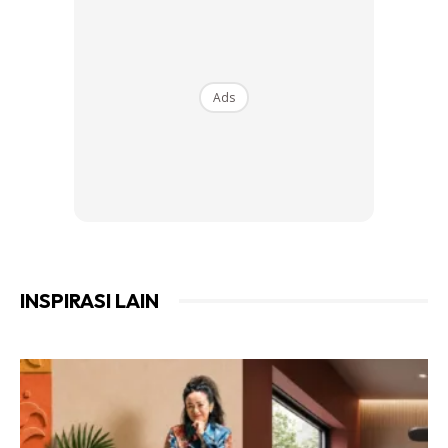
Jika masih ada makanan dalam tin yang masih berbaki, ia
elok dikeluarkan daripada bekasnya dan disimpan dalam
bekas plastik dan kaca sebelum disimpan di dalam peti
Ads
sejuk.
6. Makanan panas
Menyimpan makanan yang panas dalam peti sejuk akan
menyebabkan lebih banyak tenaga elektrik yang digunakan
untuk mengekalkan suhu peti sejuk agar sentiasa sejuk.
INSPIRASI LAIN
Ads