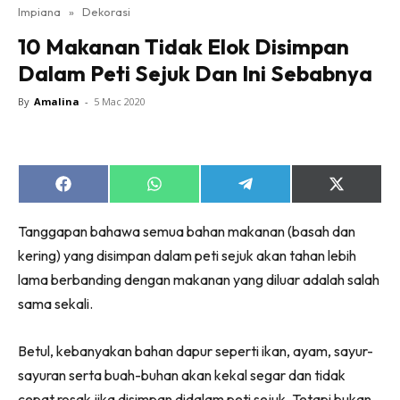
Impiana
»
Dekorasi
Bilik Tidur
10 Makanan Tidak Elok Disimpan
Ruang Makan
Dalam Peti Sejuk Dan Ini Sebabnya
Ruang Tamu
Direktori
By
Amalina
-
5 Mac 2020
Interior Design
Landskap
DIY
Share
Share
Share
Share
Bilik Air
on
on
on
on
Facebook
WhatsApp
Telegram
X
Bilik Tidur
Tanggapan bahawa semua bahan makanan (basah dan
(Twitter)
Dapur
kering) yang disimpan dalam peti sejuk akan tahan lebih
lama berbanding dengan makanan yang diluar adalah salah
Ruang Makan
sama sekali.
Make Over
Bilik Air
Betul, kebanyakan bahan dapur seperti ikan, ayam, sayur-
Bilik Tidur
sayuran serta buah-buhan akan kekal segar dan tidak
Dapur
cepat rosak jika disimpan didalam peti sejuk. Tetapi bukan