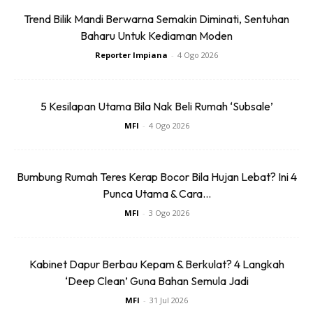
Trend Bilik Mandi Berwarna Semakin Diminati, Sentuhan
Baharu Untuk Kediaman Moden
Reporter Impiana
-
4 Ogo 2026
5 Kesilapan Utama Bila Nak Beli Rumah ‘Subsale’
MFI
-
4 Ogo 2026
Ads
Bumbung Rumah Teres Kerap Bocor Bila Hujan Lebat? Ini 4
Punca Utama & Cara...
MFI
-
3 Ogo 2026
Kabinet Dapur Berbau Kepam & Berkulat? 4 Langkah
‘Deep Clean’ Guna Bahan Semula Jadi
9. Madu
Madu tidak perlu disimpan di dalam peti sejuk. Cuma
MFI
-
31 Jul 2026