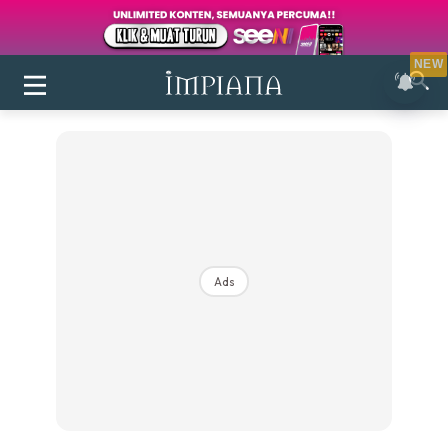
NEW
Ads
Login
|
Register
Buletin
Inspirasi
Bilik Air