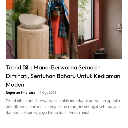
7. Rempah ratus
Elakkan menyimpan rempah ratus seperti ketumbar, jintan
manis, lada hitam dan lain-lain di dalam peti ais. Ia boleh
menyebabkan peti sejuk berbau herba. Ia harus disimpan di
luar peti sejuk pada suhu bilik.
Trend Bilik Mandi Berwarna Semakin
Diminati, Sentuhan Baharu Untuk Kediaman
Moden
Reporter Impiana
-
4 Ogo 2026
Trend bilik mandi berwarna semakin mendapat perhatian apabila
8. Mentega
pemilik kediaman mula menjadikan ruang ini sebagai sebahagian
Mentega akan menjadi keras di dalam peti sejuk dan
daripada ekspresi gaya hidup dan identiti rumah.
menjejaskan rasanya. Ia harus disimpan dalam bekas yang
ditutup ketat pada suhu bilik.