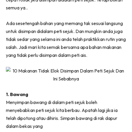
Ruang Makan
semua ya..
Ruang Tamu
Menarik Lagi
Ada sesetengah bahan yang memang tak sesuai langsung
Casa Impiana
untuk disimpan didalam peti sejuk. Dan mungkin anda juga
Impiana Makeover
tidak sedar yang selama ini anda telah praktikkan rutin yang
Makeover Ruang Selebriti
salah. Jadi mari kita semak bersama apa bahan makanan
Destinasi
yang tidak perlu disimpan dalam peti ais.
Hotel
Kafe
Hartanah
High Rise
1. Bawang
Landed
Menyimpan bawang di dalam peti sejuk boleh
Video
menyebabkan peti sejuk kita berbau. Apatah lagi jika ia
Beli Di Mana
telah dipotong atau dihiris. Simpan bawang di rak dapur
Buat Sendiri
dalam bekas yang
Ilham Impiana