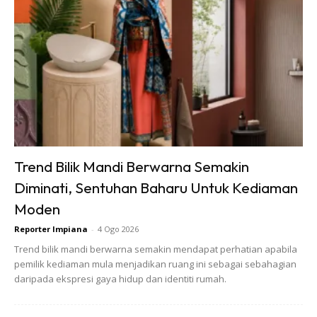
Trend Bilik Mandi Berwarna Semakin
Diminati, Sentuhan Baharu Untuk Kediaman
Moden
Reporter Impiana
-
4 Ogo 2026
Trend bilik mandi berwarna semakin mendapat perhatian apabila
pemilik kediaman mula menjadikan ruang ini sebagai sebahagian
daripada ekspresi gaya hidup dan identiti rumah.
“Beli pisang goreng tiramisu dapat cicak goreng. Hati-hati
kedai pengotor tak bertanggungjawab.