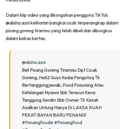
Ilham Impiana 360
Ilham Impiana Inspirasi Selebriti
Dalam klip video yang dikongsikan pengguna TikTok
Impiana TV
@alisha.azni kelihatan bangkai cicak terperangkap dalam
Casa Impiana
pisang goreng tiramisu yang telah dibeli dan dibungkus
Impiana MakeOver
dalam bekas kertas.
Lahar Dekor
Sembang Dekor
Sembang Laman
@alisha.azni
Beli Pisang Goreng Tiramisu Dpt Cicak
Tip Impiana
Goreng, Hati2 Guys Kedai Pengotoq Tk
Tip Laman
Bertanggungjawab, Food Poisoning Atau
Kehilangan Nyawa Sbb Teracun Kena
Tanggung Sendiri Sbb Owner Tk Kesah
Hub Ideaktiv
Asalkan Untung Hanya Di LAKSA KUAH
PEKAT BAYAN BARU PENANG!
#penangfoodie
#penangfood