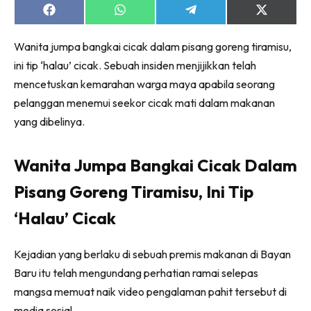
Ruang Makan
Share
Share
Share
Share
on
on
on
on
Ruang Tamu
Facebook
WhatsApp
Telegram
X
Menarik Lagi
Wanita jumpa bangkai cicak dalam pisang goreng tiramisu,
(Twitter)
Casa Impiana
ini tip ‘halau’ cicak. Sebuah insiden menjijikkan telah
mencetuskan kemarahan warga maya apabila seorang
Impiana Makeover
pelanggan menemui seekor cicak mati dalam makanan
Makeover Ruang Selebriti
yang dibelinya.
Destinasi
Hotel
Wanita Jumpa Bangkai Cicak Dalam
Kafe
Hartanah
Pisang Goreng Tiramisu, Ini Tip
High Rise
‘Halau’ Cicak
Landed
Video
Kejadian yang berlaku di sebuah premis makanan di Bayan
Beli Di Mana
Baru itu telah mengundang perhatian ramai selepas
Buat Sendiri
mangsa memuat naik video pengalaman pahit tersebut di
Ilham Impiana
media sosial.