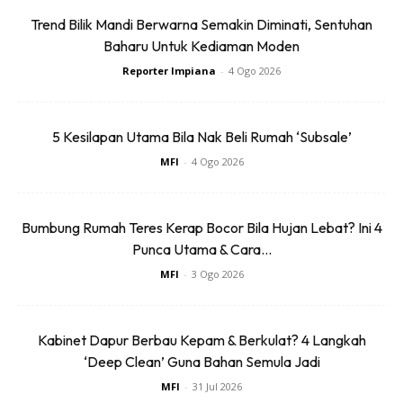
Trend Bilik Mandi Berwarna Semakin Diminati, Sentuhan
“Keracunan makanan atau kehilangan nyawa sebab
Baharu Untuk Kediaman Moden
teracun kena tanggung sendiri sebab penjual tak kisah
Reporter Impiana
-
4 Ogo 2026
asalkan untung.
5 Kesilapan Utama Bila Nak Beli Rumah ‘Subsale’
MFI
-
4 Ogo 2026
Bumbung Rumah Teres Kerap Bocor Bila Hujan Lebat? Ini 4
Punca Utama & Cara...
MFI
-
3 Ogo 2026
Kabinet Dapur Berbau Kepam & Berkulat? 4 Langkah
‘Deep Clean’ Guna Bahan Semula Jadi
MFI
-
31 Jul 2026