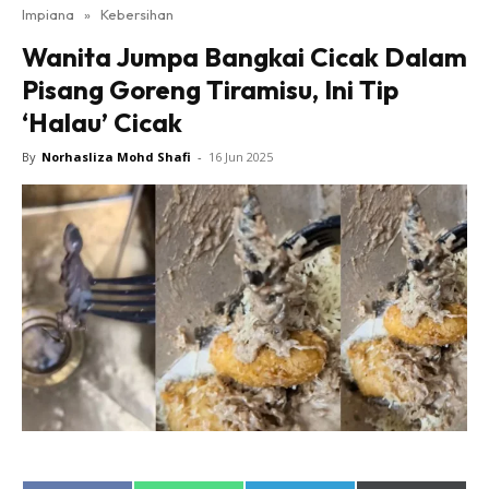
Impiana
»
Kebersihan
Bilik Tidur
Wanita Jumpa Bangkai Cicak Dalam
Ruang Makan
Pisang Goreng Tiramisu, Ini Tip
Ruang Tamu
‘Halau’ Cicak
Direktori
Interior Design
By
Norhasliza Mohd Shafi
-
16 Jun 2025
Landskap
DIY
Bilik Air
Bilik Tidur
Dapur
Ruang Makan
Make Over
Bilik Air
Bilik Tidur
Dapur