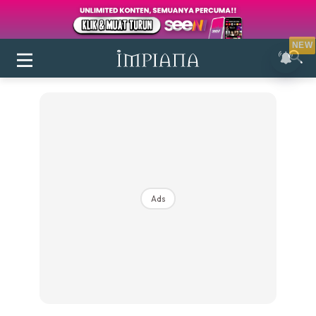
NEW
Ads
Login
|
Register
Buletin
Inspirasi
Bilik Air