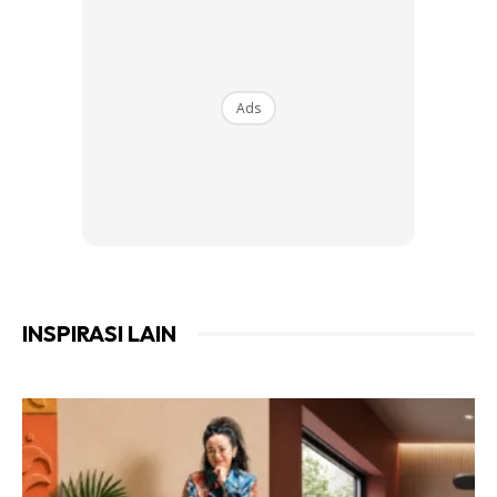
Menurut Alisha, pengalaman itu amat mengecewakan
memandangkan pihak penjual langsung tidak menunjukkan
keprihatinan apabila aduan dikemukakan. Malah, keadaan
Ads
sekitar premis yang berbau tidak menyenangkan turut
menimbulkan keraguan terhadap tahap kebersihan yang
diamalkan.
INSPIRASI LAIN