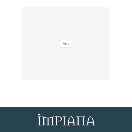
Ads
“Saya kongsi untuk orang ramai hati-hati bila makan, jijik
kedai ni. Dah lah bau longkang keliling kedai. Penjual tak
peduli langsung bila kita bagitahu dekat dia. Saya dah pergi
dua klinik. Dari 29 Mei keracunan makanan, sampai
sekarang tak baik,” katanya.
Susulan kejadian itu, ramai pengguna TikTok meluahkan
rasa loya dan turut menyarankan agar tindakan sewajarnya