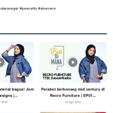
stinasi
udarasegar #peacelily #aloevera
Hotel
Kafe
rtanah
High Rise
Landed
li Di Mana
at Sendiri
ham Impiana
Ilham Impiana 360
Ilham Impiana Inspirasi Selebriti
piana TV
terial bagus! Jom
Perabot berkonsep mid century di
signs |...
Recro Furniture | EP01...
Casa Impiana
Impiana MakeOver
r 2019
10 Apr 2019
har Dekor