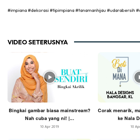
De
#impiana #dekorasi #tipimpiana #tanamanhijau #udarabersih #
Ha
VIDEO SETERUSNYA
Video
Be
Bu
Il
Im
Bingkai gambar biasa mainstream?
Corak menarik, ma
Nah cuba yang ni! |...
ke Nala De
10 Apr 2019
10 Ap
La