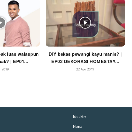
mbang Dekor
mbang Laman
p Impiana
p Laman
ak luas walaupun
DIY bekas pewangi kayu manis? |
Hub Ideaktiv
ak? | EP01...
EP02 DEKORASI HOMESTAY...
r 2019
22 Apr 2019
Ideaktiv
Nona