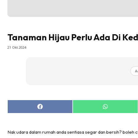
DIY
Bil
Bil
Tanaman Hijau Perlu Ada Di Ke
Da
Ru
21 Okt 2024
Make O
Bil
Bil
A
Da
Ru
Ru
Menarik
Share
Share
on
on
Ca
Facebook
WhatsApp
Im
Ma
Nak udara dalam rumah anda sentiasa segar dan bersih? boleh cub