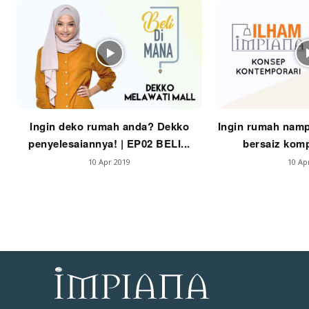
Se
Se
Ti
Ti
Ingin deko rumah anda? Dekko
Ingin rumah namp
penyelesaiannya! | EP02 BELI...
bersaiz komp
10 Apr 2019
10 Ap