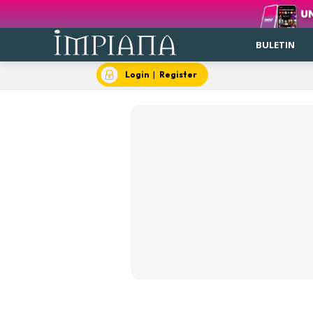
BULETIN
Login
|
Register