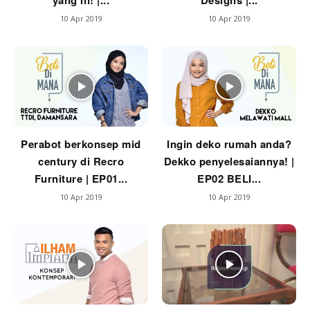
yang ni! |...
Designs |...
Ilham Impiana 360
10 Apr 2019
10 Apr 2019
Ilham Impiana Inspirasi Selebriti
Impiana TV
Casa Impiana
Impiana MakeOver
Lahar Dekor
Sembang Dekor
Sembang Laman
Perabot berkonsep mid
Ingin deko rumah anda?
century di Recro
Dekko penyelesaiannya! |
Tip Impiana
Furniture | EP01...
EP02 BELI...
Tip Laman
10 Apr 2019
10 Apr 2019
Hub Ideaktiv