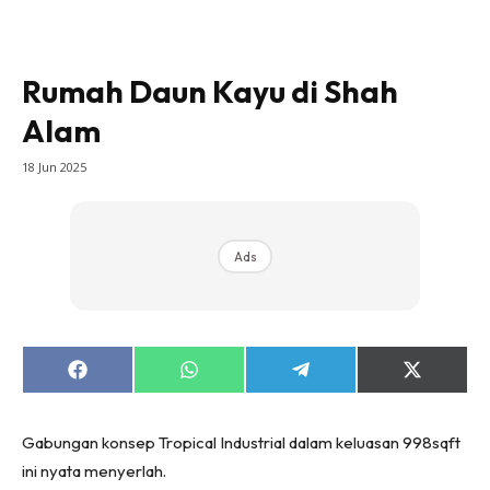
Bilik Tidur
Ruang Makan
Ruang Tamu
Rumah Daun Kayu di Shah
Direktori
Alam
Interior Design
18 Jun 2025
Landskap
DIY
Bilik Air
Ads
Bilik Tidur
Dapur
Ruang Makan
Make Over
Share
Share
Share
Share
on
on
on
on
Bilik Air
Facebook
WhatsApp
Telegram
X
(Twitter)
Bilik Tidur
Gabungan konsep Tropical Industrial dalam keluasan 998sqft
Dapur
ini nyata menyerlah.
Ruang Makan