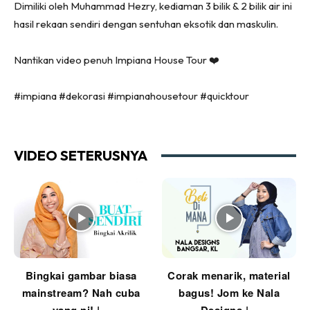
Dimiliki oleh Muhammad Hezry, kediaman 3 bilik & 2 bilik air ini
Ruang Tamu
hasil rekaan sendiri dengan sentuhan eksotik dan maskulin.
Menarik Lagi
Casa Impiana
Nantikan video penuh Impiana House Tour ❤️
Impiana Makeover
#impiana #dekorasi #impianahousetour #quicktour
Makeover Ruang Selebriti
Destinasi
Hotel
VIDEO SETERUSNYA
Kafe
Hartanah
High Rise
Landed
Video
Beli Di Mana
Buat Sendiri
Bingkai gambar biasa
Corak menarik, material
mainstream? Nah cuba
bagus! Jom ke Nala
Ilham Impiana