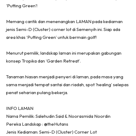
Ruang Makan
‘Putting Green’!
Ruang Tamu
Menarik Lagi
Memang cantik dan menenangkan LAMAN pada kediaman
Casa Impiana
jenis Semi-D (Cluster) corner lot di Semenyih ini. Siap ada
area khas ‘Putting Green’ untuk bermain golf!
Impiana Makeover
Makeover Ruang Selebriti
Menurut pemilik, landskap laman ini merupakan gabungan
Destinasi
konsep Tropika dan ‘Garden Retreat’.
Hotel
Kafe
Tanaman hiasan menjadi penyeri di laman, pada masa yang
Hartanah
sama menjadi tempat santai dan riadah, spot ‘healing’ selepas
High Rise
penat seharian pulang bekerja.
Landed
Video
INFO LAMAN
Beli Di Mana
Nama Pemilik: Salehudin Said & Noorasmida Noordin
Pereka Landskap : @theHutans
Buat Sendiri
Jenis Kediaman: Semi-D (Cluster) Corner Lot
Ilham Impiana