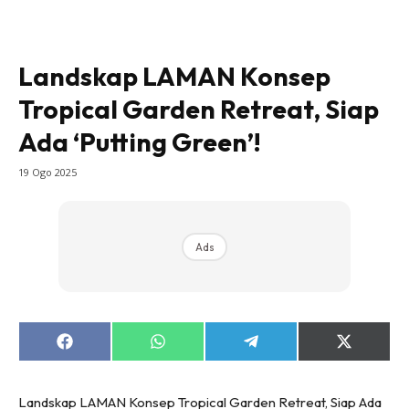
Bilik Air
Bilik Tidur
Ruang Makan
Landskap LAMAN Konsep
Ruang Tamu
Tropical Garden Retreat, Siap
Direktori
Interior Design
Ada ‘Putting Green’!
Landskap
19 Ogo 2025
DIY
Bilik Air
Bilik Tidur
Ads
Dapur
Ruang Makan
Make Over
Bilik Air
Share
Share
Share
Share
on
on
on
on
Bilik Tidur
Facebook
WhatsApp
Telegram
X
(Twitter)
Dapur
Landskap LAMAN Konsep Tropical Garden Retreat, Siap Ada