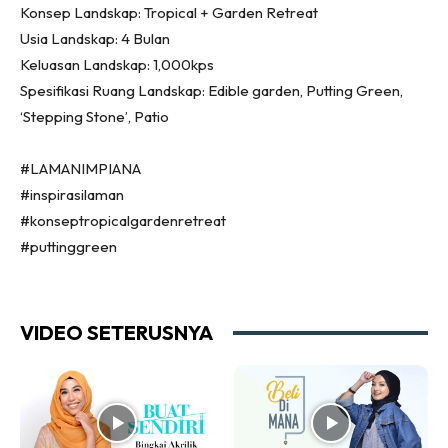
Konsep Landskap: Tropical + Garden Retreat
Ilham Impiana 360
Usia Landskap: 4 Bulan
Ilham Impiana Inspirasi Selebriti
Keluasan Landskap: 1,000kps
Impiana TV
Spesifikasi Ruang Landskap: Edible garden, Putting Green,
Casa Impiana
‘Stepping Stone’, Patio
Impiana MakeOver
Lahar Dekor
#LAMANIMPIANA
Sembang Dekor
#inspirasilaman
Sembang Laman
#konseptropicalgardenretreat
Tip Impiana
#puttinggreen
Tip Laman
VIDEO SETERUSNYA
Hub Ideaktiv