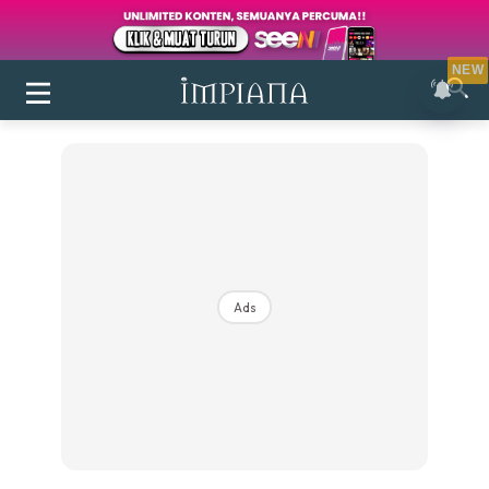
NEW
Ads
Login
|
Register
Buletin
Inspirasi