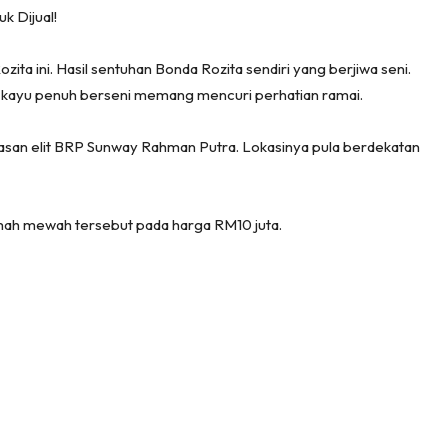
ang Makan
k Dijual!
ang Tamu
 Lagi
ita ini. Hasil sentuhan Bonda Rozita sendiri yang berjiwa seni.
g kayu penuh berseni memang mencuri perhatian ramai.
sa Impiana
piana Makeover
awasan elit BRP Sunway Rahman Putra. Lokasinya pula berdekatan
keover Ruang Selebriti
stinasi
Hotel
rumah mewah tersebut pada harga RM10 juta.
Kafe
rtanah
High Rise
Landed
li Di Mana
at Sendiri
ham Impiana