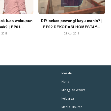
ak luas walaupun
DIY bekas pewangi kayu manis? |
ak? | EP01...
EP02 DEKORASI HOMESTAY...
r 2019
22 Apr 2019
Ideaktiv
Nona
Mingguan Wanita
Keluarga
Media Hiburan