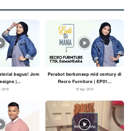
Ilham Impiana 360
Ilham Impiana Inspirasi Selebriti
piana TV
Casa Impiana
Impiana MakeOver
har Dekor
mbang Dekor
mbang Laman
p Impiana
terial bagus! Jom
Perabot berkonsep mid century di
p Laman
signs |...
Recro Furniture | EP01...
r 2019
10 Apr 2019
Hub Ideaktiv