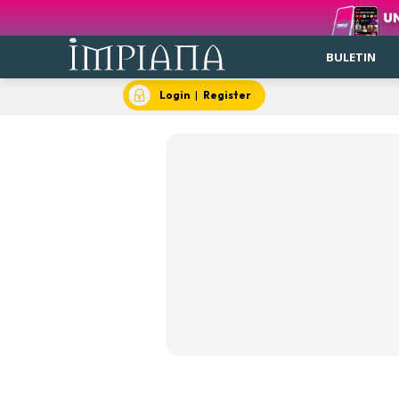
BULETIN
Login
|
Register