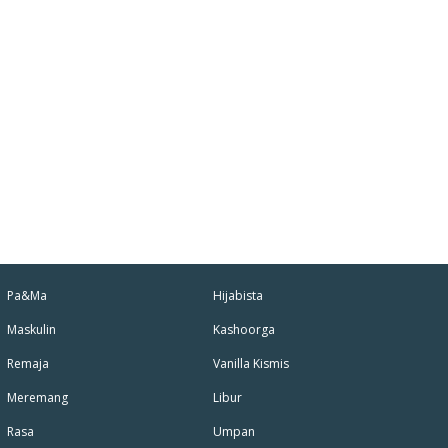
Pa&Ma
Hijabista
Maskulin
Kashoorga
Remaja
Vanilla Kismis
Meremang
Libur
Rasa
Umpan