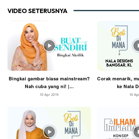
VIDEO SETERUSNYA
Im
La
Se
Se
Ti
Bingkai gambar biasa mainstream?
Corak menarik, ma
Ti
Nah cuba yang ni! |...
ke Nala De
10 Apr 2019
10 Ap