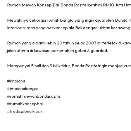
Ru
Rumah Mewah Konsep Bali Bonda Rozita Ibrahim RM10 Juta Untu
Ru
Menarik
Mewahnya dekorasi rumah banglo yang ingin dijual oleh Bonda Roz
Interior rumah yang berkonsep ala Bali dengan ukiran kerawan
Ca
Im
Rumah yang didiami lebih 20 tahun sejak 2003 ini terletak di k
Ma
jalan utama di kawasan perumahan gated & guarded.
De
Mempunyai 5 hall dan 9 bilik tidur, Bonda Rozita ingin menjual 
Ha
#impiana
#impianakongsi
#rumahmewahbondarozita
Video
#rumahkonsepbali
#tradisoionalklasik
Be
Bu
Il