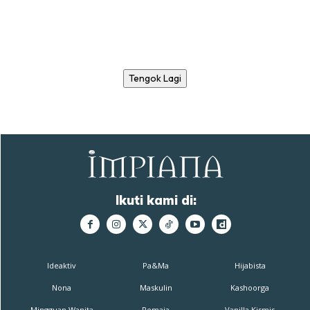
Tengok Lagi
Ikuti kami di:
Ideaktiv
Pa&Ma
Hijabista
Nona
Maskulin
Kashoorga
Mingguan Wanita
Remaja
Vanilla Kismis