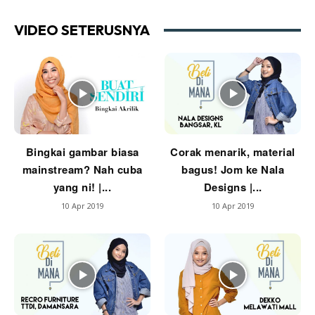
Ruang Tamu
VIDEO SETERUSNYA
Menarik Lagi
Casa Impiana
Impiana Makeover
Makeover Ruang Selebriti
Destinasi
Hotel
Bingkai gambar biasa
Corak menarik, material
Kafe
mainstream? Nah cuba
bagus! Jom ke Nala
Hartanah
yang ni! |...
Designs |...
High Rise
10 Apr 2019
10 Apr 2019
Landed
Video
Beli Di Mana
Buat Sendiri
Ilham Impiana
Ilham Impiana 360