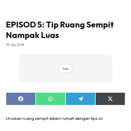
Bilik Tidur
Ruang Makan
Ruang Tamu
EPISOD 5: Tip Ruang Sempit
Direktori
Nampak Luas
Interior Design
18 Sep 2018
Landskap
DIY
Bilik Air
Ads
Bilik Tidur
Dapur
Ruang Makan
Make Over
Share
Share
Share
Share
Bilik Air
on
on
on
on
Facebook
WhatsApp
Telegram
X
Bilik Tidur
(Twitter)
Uruskan ruang sempit dalam rumah dengan tips ini
Dapur
Ruang Makan