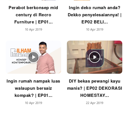
Perabot berkonsep mid
Ingin deko rumah anda?
Ilham Impiana Inspirasi Selebriti
century di Recro
Dekko penyelesaiannya! |
Impiana TV
Furniture | EP01...
EP02 BELI...
Casa Impiana
10 Apr 2019
10 Apr 2019
Impiana MakeOver
Lahar Dekor
Sembang Dekor
Sembang Laman
Tip Impiana
Tip Laman
Ingin rumah nampak luas
DIY bekas pewangi kayu
walaupun bersaiz
manis? | EP02 DEKORASI
kompak? | EP01...
HOMESTAY...
Hub Ideaktiv
10 Apr 2019
22 Apr 2019