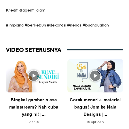
Ruang Tamu
Kredit: @agent_alam
Menarik Lagi
Casa Impiana
#impiana #berkebun #dekorasi #nenas #buahbuahan
Impiana Makeover
Makeover Ruang Selebriti
Destinasi
VIDEO SETERUSNYA
Hotel
Kafe
Hartanah
High Rise
Landed
Video
Bingkai gambar biasa
Corak menarik, material
Beli Di Mana
mainstream? Nah cuba
bagus! Jom ke Nala
yang ni! |...
Designs |...
Buat Sendiri
Ilham Impiana
10 Apr 2019
10 Apr 2019