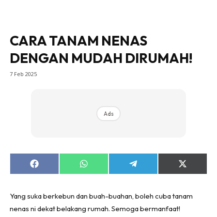
Bilik Tidur
Ruang Makan
Ruang Tamu
CARA TANAM NENAS
Direktori
DENGAN MUDAH DIRUMAH!
Interior Design
7 Feb 2025
Landskap
DIY
Bilik Air
Ads
Bilik Tidur
Dapur
Ruang Makan
Make Over
Share
Share
Share
Share
on
on
on
on
Bilik Air
Facebook
WhatsApp
Telegram
X
(Twitter)
Bilik Tidur
Yang suka berkebun dan buah-buahan, boleh cuba tanam
Dapur
nenas ni dekat belakang rumah. Semoga bermanfaat!
Ruang Makan