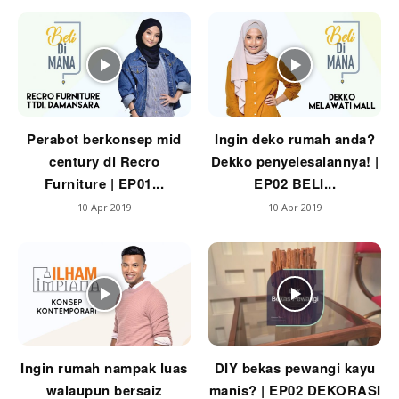
Ilham Impiana 360
Ilham Impiana Inspirasi Selebriti
Impiana TV
Casa Impiana
Impiana MakeOver
Lahar Dekor
Perabot berkonsep mid
Ingin deko rumah anda?
Sembang Dekor
century di Recro
Dekko penyelesaiannya! |
Sembang Laman
Furniture | EP01...
EP02 BELI...
Tip Impiana
10 Apr 2019
10 Apr 2019
Tip Laman
Hub Ideaktiv
Ingin rumah nampak luas
DIY bekas pewangi kayu
walaupun bersaiz
manis? | EP02 DEKORASI