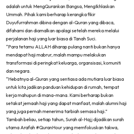
Ilham Impiana 360
adalah untuk MengQurankan Bangsa, MengIkhlaskan
Ilham Impiana Inspirasi Selebriti
Ummah. Pihak kami berharap kerangka fikir
Impiana TV
Duyufurrahman dibina dengan al-Quran yang dibaca,
Casa Impiana
difahami dan diamalkan apalagi setelah mereka melalui
perjalanan haji yang luar biasa di Tanah Suci.
Impiana MakeOver
“Para tetamu ALLAH diharap pulang nanti bukan hanya
Lahar Dekor
mendapat haji mabrur, malah mampu melakukan
Sembang Dekor
transformasi di peringkat keluarga, organsisasi, komuniti
Sembang Laman
dan negara.
Tip Impiana
“Hebatnya al-Quran yang sentiasa ada mutiara luar biasa
Tip Laman
untuk kita jadikan panduan kehidupan di rumah, tempat
kerja mahupun di mana-mana. Kami berharap bukan
setakat jemaah haji yang dapat manfaat, malah alumni haji
Hub Ideaktiv
yang juga pernah menerima tarbiah semasa haji.”
Tambah beliau, setiap tahun, Surah al-Hajj dijadikan surah
utama Arafah #QuranHour yang memfokuskan takwa,