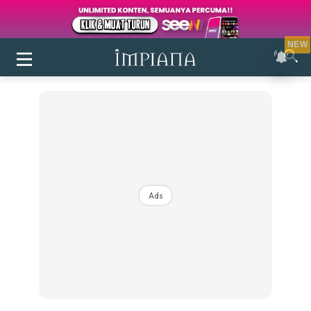
NEW
Ads
Login
|
Register
Buletin
Inspirasi
Bilik Air