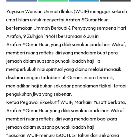
on
on
on
on
Ruang Makan
Facebook
WhatsApp
Telegram
X
Ruang Tamu
Yayasan Warisan Ummah Ikhlas (WUIF) mengajak seluruh
(Twitter)
umat Islam untuk menyertai Arafah #QuranHour
Menarik Lagi
bertemakan Ummah Berbudi & Penyayang sempena Hari
Casa Impiana
Arafah, 9 Zulhijah 1446H bersamaan 6 Jun ini.
Impiana Makeover
Arafah #QuranHour, yang dilaksanakan pada hari Wukuf,
Makeover Ruang Selebriti
memberi ruang refleksi diri yang mendalam buat para
Destinasi
jemaah dalam suasana puncak ibadah haji. Ia
Hotel
memperkukuh nilai spiritual yang dibina melalui manasik,
Kafe
disulami dengan tadabbur al-Quran secara tematik,
Hartanah
menjadikan haji bukan sekadar pengalaman fizikal, tetapi
High Rise
pengukuhan jiwa yang sebenar.
Landed
Ketua Pegawai Eksekutif WUIF, Marhaini Yusoff berkata,
Video
Arafah #QuranHour yang dilaksanakan pada hari Wukuf
Beli Di Mana
memberi ruang refleksi diri yang mendalam bagi para
Buat Sendiri
jemaah dalam suasana puncak ibadah haji.
Ilham Impiana
“Sasaran WUIF menuju 1500H, 51 tahun dari sekarang