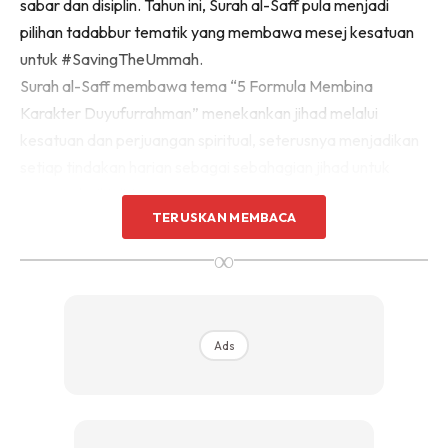
sabar dan disiplin. Tahun ini, Surah al-Saff pula menjadi
Sentuhan Midas penuh kemewahan dan elegant
pilihan tadabbur tematik yang membawa mesej kesatuan
untuk kediaman anda.
untuk #SavingTheUmmah.
Rahsia dari IMPIANA, download sekarang di
Surah al-Saff membawa tema “5 Formula Membina
Karakter Duyufurrahman” menekankan jihad melalui
KLIK DI SEENI
kesatuan dan perjuangan spiritual, seterusnya menjadikan
setiap tindakan harian sebagai sebahagian jihad untuk
memperbaiki diri.
TERUSKAN MEMBACA
∞
Ads