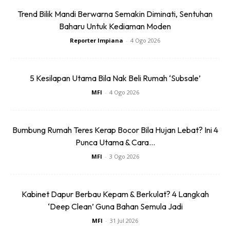
12 tengah hari, diikuti TV9 (4 petang), Facebook QuranHour
Trend Bilik Mandi Berwarna Semakin Diminati, Sentuhan
(6 petang) dan TV AlHijrah (9.30 malam).
Baharu Untuk Kediaman Moden
Untuk maklumat lanjut, sila layari Facebook QuranHour. –
Reporter Impiana
-
4 Ogo 2026
(https://www.facebook.com/WorldQuranHour/)
5 Kesilapan Utama Bila Nak Beli Rumah ‘Subsale’
Sentuhan Midas penuh kemewahan dan elegant
MFI
-
4 Ogo 2026
untuk kediaman anda.
Rahsia dari IMPIANA, download sekarang di
Bumbung Rumah Teres Kerap Bocor Bila Hujan Lebat? Ini 4
Punca Utama & Cara...
MFI
-
3 Ogo 2026
Anda mungkin berminat dengan
Kabinet Dapur Berbau Kepam & Berkulat? 4 Langkah
‘Deep Clean’ Guna Bahan Semula Jadi
MFI
-
31 Jul 2026