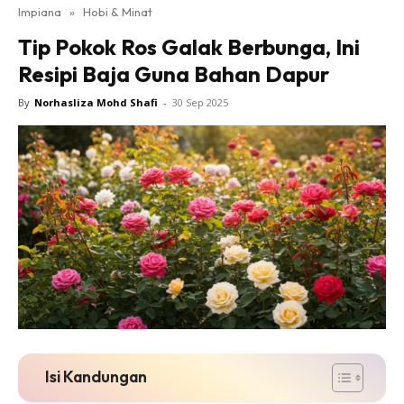
Impiana
»
Hobi & Minat
Bilik Tidur
Tip Pokok Ros Galak Berbunga, Ini
Ruang Makan
Resipi Baja Guna Bahan Dapur
Ruang Tamu
Direktori
By
Norhasliza Mohd Shafi
-
30 Sep 2025
Interior Design
Landskap
DIY
Bilik Air
Bilik Tidur
Dapur
Ruang Makan
Make Over
Bilik Air
Bilik Tidur
Isi Kandungan
Dapur