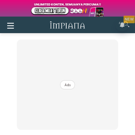
NEW
Ads
Login
|
Register
Buletin
Inspirasi
Bilik Air