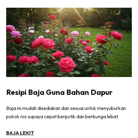
Ilham Impiana 360
Ilham Impiana Inspirasi Selebriti
Impiana TV
Casa Impiana
Impiana MakeOver
Lahar Dekor
Sembang Dekor
Sembang Laman
Tip Impiana
Tip Laman
Resipi Baja Guna Bahan Dapur
Baja ini mudah disediakan dan sesuai untuk menyuburkan
Hub Ideaktiv
pokok ros supaya cepat berputik dan berbunga lebat.
BAJA LEKIT