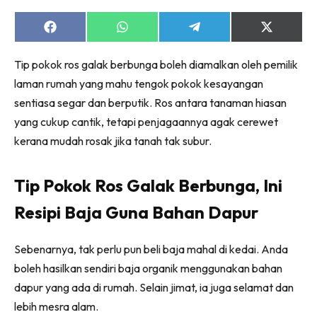
Ruang Makan
Ruang Tamu
Share
Share
Share
Share
on
on
on
on
Menarik Lagi
Facebook
WhatsApp
Telegram
X
Tip pokok ros galak berbunga boleh diamalkan oleh pemilik
(Twitter)
Casa Impiana
laman rumah yang mahu tengok pokok kesayangan
Impiana Makeover
sentiasa segar dan berputik. Ros antara tanaman hiasan
Makeover Ruang Selebriti
yang cukup cantik, tetapi penjagaannya agak cerewet
Destinasi
kerana mudah rosak jika tanah tak subur.
Hotel
Kafe
Tip Pokok Ros Galak Berbunga, Ini
Hartanah
High Rise
Resipi Baja Guna Bahan Dapur
Landed
Video
Sebenarnya, tak perlu pun beli baja mahal di kedai. Anda
Beli Di Mana
boleh hasilkan sendiri baja organik menggunakan bahan
dapur yang ada di rumah. Selain jimat, ia juga selamat dan
Buat Sendiri
lebih mesra alam.
Ilham Impiana