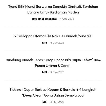
Trend Bilik Mandi Berwarna Semakin Diminati, Sentuhan
Baharu Untuk Kediaman Moden
Reporter Impiana
-
4 Ogo 2026
5 Kesilapan Utama Bila Nak Beli Rumah ‘Subsale’
Baja kulit pisang
MFI
-
4 Ogo 2026
Kulit pisang pun mempunyai potasium yang diperlukan
tanaman terutamanya ros. Caranya paling mudah. Anda
Bumbung Rumah Teres Kerap Bocor Bila Hujan Lebat? Ini 4
hany perlu gali lubang 4-6 inci dalam di pangkal pokok ros
Punca Utama & Cara...
dan tanamkan kulit pisang. Atau, boleh cuba teh kulit
MFI
-
3 Ogo 2026
pisang. Cara penyediaan teh kulit pisang
Kabinet Dapur Berbau Kepam & Berkulat? 4 Langkah
‘Deep Clean’ Guna Bahan Semula Jadi
MFI
-
31 Jul 2026