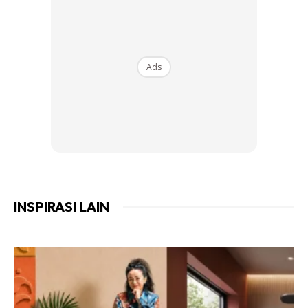
penghasilan kudu[ pros yang banyak
BAJA SISA DAPUR
Ads
Baja serbuk kopi
Ads
INSPIRASI LAIN