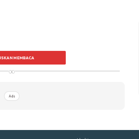
p Impiana
p Laman
Hub Ideaktiv
USKAN MEMBACA
∞
uhan Midas penuh kemewahan dan elegant untuk ked
nda.
Rahsia dari IMPIANA, download sekarang di
Ads
KLIK DI SEENI