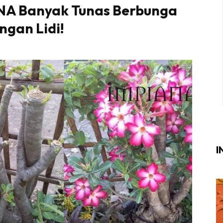
NA Banyak Tunas Berbunga
Login
|
Register
ngan Lidi!
i
ik Air
ik Tidur
ang Makan
ang Tamu
I
ri
terior Design
ndskap
ik Air