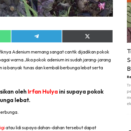
ik Tidur
pur
ang Makan
ver
Share
Share
ik Air
on
on
ik Tidur
App
Telegram
X
T
fiknya Adenium memang sangat cantik dijadikan pokok
(Twitter)
pur
S
agai warna.Jika pokok adenium ini sudah jarang-jarang
ang Makan
ia banyak tunas dan kembali berbunga lebat serta
B
ang Tamu
Re
 Lagi
Tr
sa Impiana
sikan oleh
Irfan Hulya
ini supaya pokok
pe
piana Makeover
me
unga lebat.
ek
keover Ruang Selebriti
berbunga.
stinasi
Hotel
igi
atau lidi supaya dahan-dahan tersebut dapat
Kafe