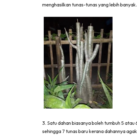
menghasilkan tunas-tunas yang lebih banyak.
Ha
Video
Be
Bu
Il
Im
La
Se
3. Satu dahan biasanya boleh tumbuh 5 atau
Se
sehingga 7 tunas baru kerana dahannya agak