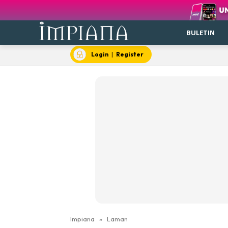
BULETIN
Login
|
Register
Impiana
»
Laman