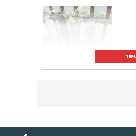
Ti
Ti
TER
Sent
a