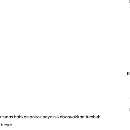
T
rtanah
High Rise
Landed
li Di Mana
at Sendiri
ham Impiana
Ilham Impiana 360
Ilham Impiana Inspirasi Selebriti
B
piana TV
Casa Impiana
Impiana MakeOver
har Dekor
mbang Dekor
 6 tunas bahkan pokok saya ni kebanyakkan tumbuh
mbang Laman
 besar.