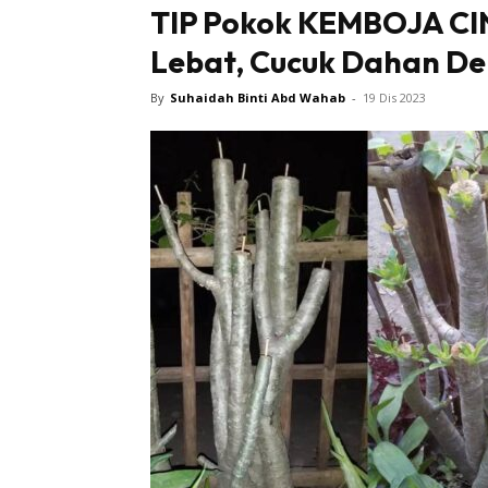
TIP Pokok KEMBOJA CI
Lebat, Cucuk Dahan De
By
Suhaidah Binti Abd Wahab
-
19 Dis 2023
Buletin
Inspiras
Bil
Bil
Ru
Ru
Direkto
In
La
DIY
Bil