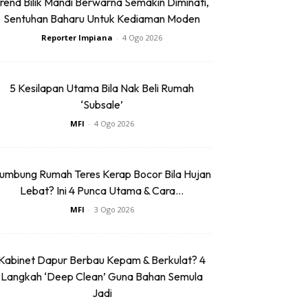
rend Bilik Mandi Berwarna Semakin Diminati,
Sentuhan Baharu Untuk Kediaman Moden
Reporter Impiana
-
4 Ogo 2026
5 Kesilapan Utama Bila Nak Beli Rumah
‘Subsale’
MFI
-
4 Ogo 2026
umbung Rumah Teres Kerap Bocor Bila Hujan
Lebat? Ini 4 Punca Utama & Cara...
MFI
-
3 Ogo 2026
Kabinet Dapur Berbau Kepam & Berkulat? 4
Langkah ‘Deep Clean’ Guna Bahan Semula
Jadi