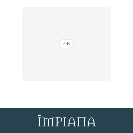
Pindahkan ke polybag.
Ads
Tip pokok rendah, dan berbuah
Kalau mahu berbuah rendah dan berbuah,
pangkas pucuknya. Pangkas masa saiz
ketinggian 1.5 kaki ke 2 kaki sebelum berbuah.