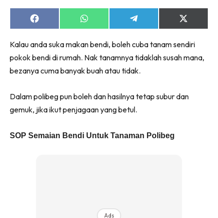
Ruang Makan
Ruang Tamu
Share
Share
Share
Share
on
on
on
on
Menarik Lagi
Facebook
WhatsApp
Telegram
X
Kalau anda suka makan bendi, boleh cuba tanam sendiri
(Twitter)
Casa Impiana
pokok bendi di rumah. Nak tanamnya tidaklah susah mana,
Impiana Makeover
bezanya cuma banyak buah atau tidak.
Makeover Ruang Selebriti
Destinasi
Dalam polibeg pun boleh dan hasilnya tetap subur dan
Hotel
gemuk, jika ikut penjagaan yang betul.
Kafe
Hartanah
SOP Semaian Bendi Untuk Tanaman Polibeg
High Rise
Landed
Video
Beli Di Mana
Buat Sendiri
Ilham Impiana
Ads