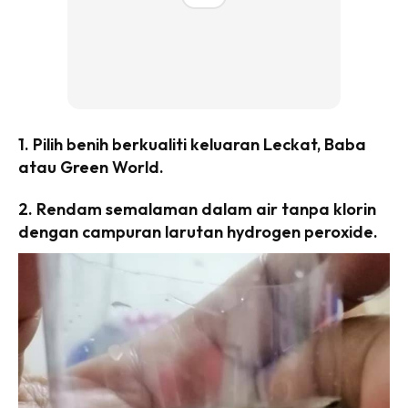
Ilham Impiana 360
Ilham Impiana Inspirasi Selebriti
Impiana TV
Casa Impiana
Impiana MakeOver
1. Pilih benih berkualiti keluaran Leckat, Baba
Lahar Dekor
atau Green World.
Sembang Dekor
Sembang Laman
2. Rendam semalaman dalam air tanpa klorin
Tip Impiana
dengan campuran larutan hydrogen peroxide.
Tip Laman
Hub Ideaktiv