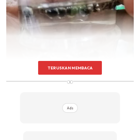
Sentuhan Midas penuh kemewahan dan elegant
untuk kediaman anda.
Rahsia dari IMPIANA, download sekarang di
KLIK DI SEENI
TERUSKAN MEMBACA
∞
Ads
Pilih benih berkualiti.