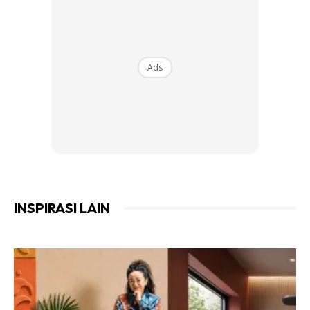
3. Buang biji benih rosak yang timbul di
permukaan air.
4. Semai dalam tray semaian guna potting soil.
Ads
INSPIRASI LAIN