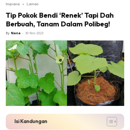
Impiana
»
Laman
Bilik Tidur
Tip Pokok Bendi ‘Renek’ Tapi Dah
Ruang Makan
Berbuah, Tanam Dalam Polibeg!
Ruang Tamu
Direktori
By
Nana
-
30 Nov 2023
Interior Design
Landskap
DIY
Bilik Air
Bilik Tidur
Dapur
Ruang Makan
Make Over
Bilik Air
Bilik Tidur
Isi Kandungan
Dapur