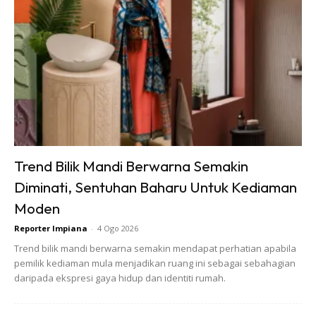
Semaian bendi.
Trend Bilik Mandi Berwarna Semakin
Diminati, Sentuhan Baharu Untuk Kediaman
5. Letak di tempat redup tetapi bercahaya
Moden
dengan pengudaraan yang baik.
Reporter Impiana
-
4 Ogo 2026
6. Siram 2 kali sehari.
Trend bilik mandi berwarna semakin mendapat perhatian apabila
pemilik kediaman mula menjadikan ruang ini sebagai sebahagian
7. Pindah ke polybag 16×16 dengan medium 3 in
daripada ekspresi gaya hidup dan identiti rumah.
atau 6 in 1, atau buat campuran sendiri topsoil,
cocopeat, pasir dan tanah bakar.