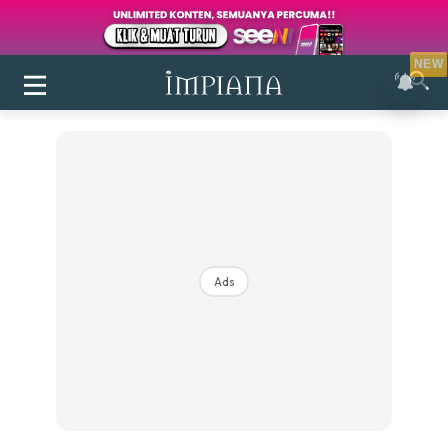
NEW
Ads
Login
|
Register
Buletin
Inspirasi
Bilik Air