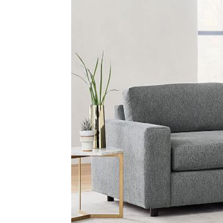
Ha
Video
Be
Bu
Il
Im
La
Se
Se