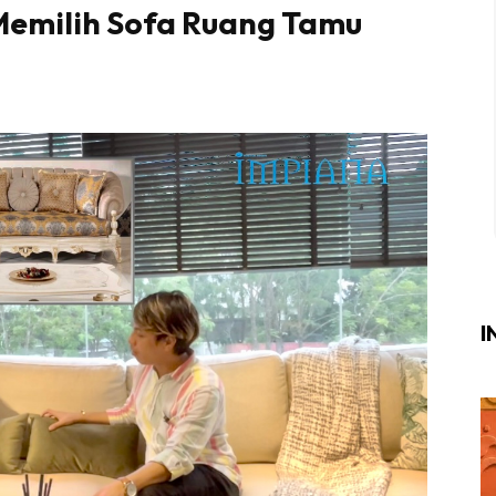
Memilih Sofa Ruang Tamu
Login
|
Register
i
ik Air
ik Tidur
ang Makan
ang Tamu
I
ri
terior Design
ndskap
ik Air