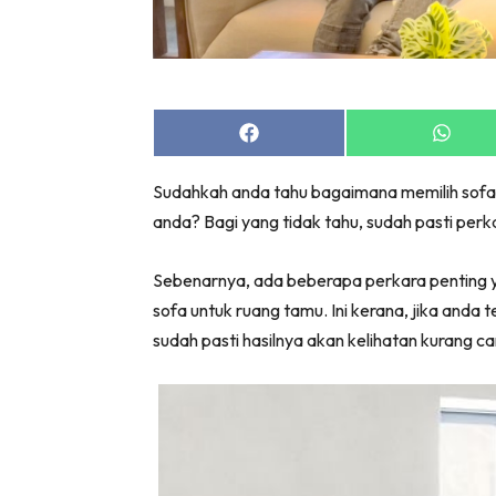
Bil
Da
Ru
Make O
Share
Share
Bil
on
on
Facebook
Whats
Bil
Sudahkah anda tahu bagaimana memilih sofa 
Da
anda? Bagi yang tidak tahu, sudah pasti perk
Ru
Ru
Sebenarnya, ada beberapa perkara penting y
Menarik
sofa untuk ruang tamu. Ini kerana, jika anda
Ca
sudah pasti hasilnya akan kelihatan kurang can
Im
Ma
De