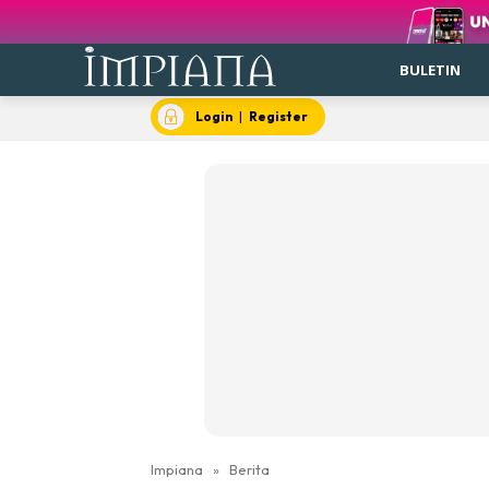
BULETIN
Login
|
Register
Impiana
»
Berita