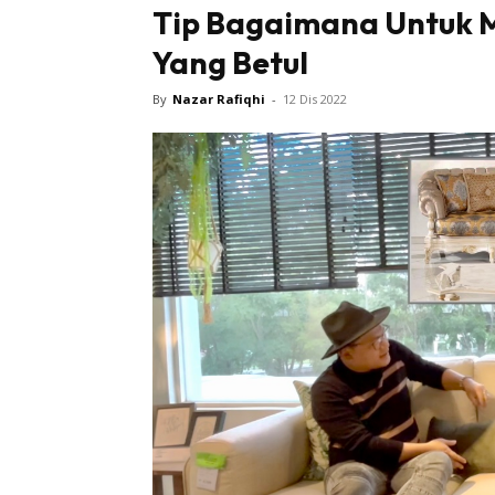
Tip Bagaimana Untuk 
Yang Betul
By
Nazar Rafiqhi
-
12 Dis 2022
Buletin
Inspiras
Bil
Bil
Ru
Ru
Direkto
In
La
DIY
Bil