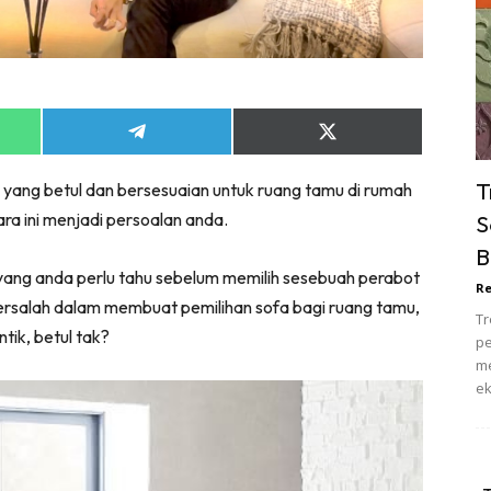
ik Tidur
pur
ang Makan
ver
Share
Share
ik Air
on
on
App
Telegram
X
ik Tidur
T
yang betul dan bersesuaian untuk ruang tamu di rumah
(Twitter)
pur
ara ini menjadi persoalan anda.
S
ang Makan
B
ang Tamu
ang anda perlu tahu sebelum memilih sesebuah perabot
Re
 Lagi
 tersalah dalam membuat pemilihan sofa bagi ruang tamu,
Tr
sa Impiana
tik, betul tak?
pe
piana Makeover
me
ek
keover Ruang Selebriti
stinasi
Hotel
Kafe