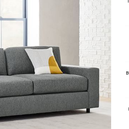
T
rtanah
High Rise
Landed
li Di Mana
at Sendiri
ham Impiana
Ilham Impiana 360
Ilham Impiana Inspirasi Selebriti
B
piana TV
Casa Impiana
Impiana MakeOver
har Dekor
mbang Dekor
mbang Laman