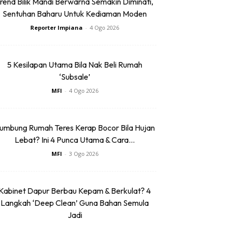
rend Bilik Mandi Berwarna Semakin Diminati,
Sentuhan Baharu Untuk Kediaman Moden
Reporter Impiana
-
4 Ogo 2026
5 Kesilapan Utama Bila Nak Beli Rumah
‘Subsale’
MFI
-
4 Ogo 2026
umbung Rumah Teres Kerap Bocor Bila Hujan
Lebat? Ini 4 Punca Utama & Cara...
MFI
-
3 Ogo 2026
Kabinet Dapur Berbau Kepam & Berkulat? 4
Langkah ‘Deep Clean’ Guna Bahan Semula
Jadi