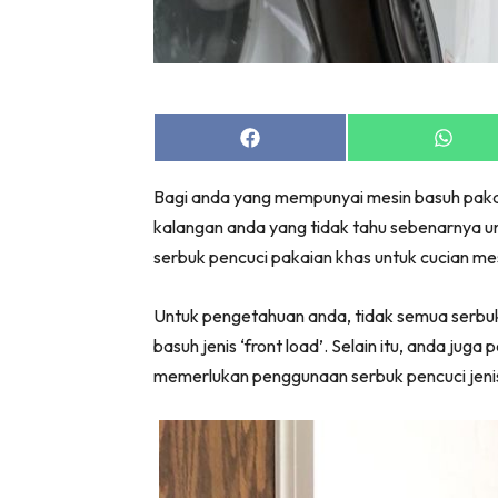
Bil
Da
Ru
Make O
Share
Share
Bil
on
on
Bil
Facebook
Whats
Bagi anda yang mempunyai mesin basuh pakaian
Da
kalangan anda yang tidak tahu sebenarnya u
Ru
serbuk pencuci pakaian khas untuk cucian mesi
Ru
Menarik
Untuk pengetahuan anda, tidak semua serbuk 
Ca
basuh jenis ‘front load’. Selain itu, anda juga 
Im
memerlukan penggunaan serbuk pencuci jenis
Ma
De