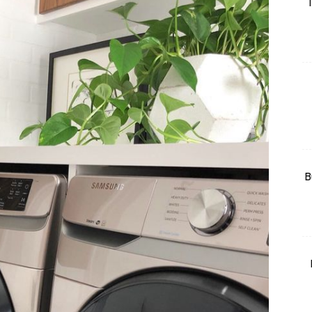
T
rtanah
High Rise
Landed
li Di Mana
at Sendiri
ham Impiana
Ilham Impiana 360
Ilham Impiana Inspirasi Selebriti
B
piana TV
Casa Impiana
Impiana MakeOver
har Dekor
mbang Dekor
mbang Laman