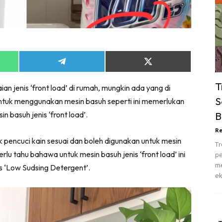
ik Tidur
pur
ang Makan
ver
Share
Share
ik Air
on
on
ik Tidur
App
Telegram
X
T
 jenis ‘front load’ di rumah, mungkin ada yang di
(Twitter)
pur
S
ntuk menggunakan mesin basuh seperti ini memerlukan
ang Makan
n basuh jenis ‘front load’.
B
ang Tamu
Re
 Lagi
pencuci kain sesuai dan boleh digunakan untuk mesin
Tr
sa Impiana
perlu tahu bahawa untuk mesin basuh jenis ‘front load’ ini
pe
piana Makeover
me
 ‘Low Sudsing Detergent’.
ek
keover Ruang Selebriti
stinasi
Hotel
Kafe