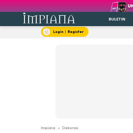
BULETIN
Login
|
Register
Impiana
»
Dekorasi