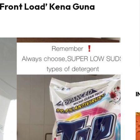
Front Load’ Kena Guna
Login
|
Register
i
ik Air
ik Tidur
ang Makan
ang Tamu
I
ri
terior Design
ndskap
ik Air