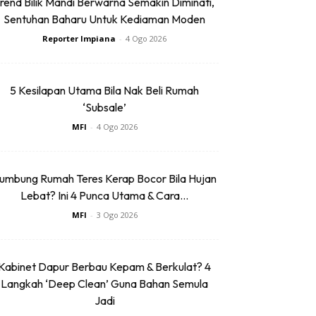
rend Bilik Mandi Berwarna Semakin Diminati,
Sentuhan Baharu Untuk Kediaman Moden
Reporter Impiana
-
4 Ogo 2026
5 Kesilapan Utama Bila Nak Beli Rumah
‘Subsale’
MFI
-
4 Ogo 2026
umbung Rumah Teres Kerap Bocor Bila Hujan
Lebat? Ini 4 Punca Utama & Cara...
MFI
-
3 Ogo 2026
Kabinet Dapur Berbau Kepam & Berkulat? 4
Langkah ‘Deep Clean’ Guna Bahan Semula
Jadi