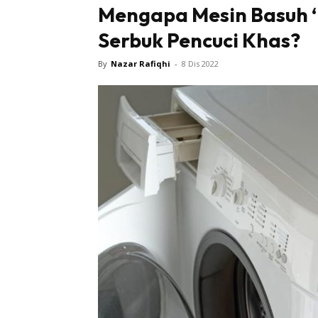
Mengapa Mesin Basuh ‘
Serbuk Pencuci Khas?
By
Nazar Rafiqhi
-
8 Dis 2022
Buletin
Inspiras
Bil
Bil
Ru
Ru
Direkto
In
La
DIY
Bil