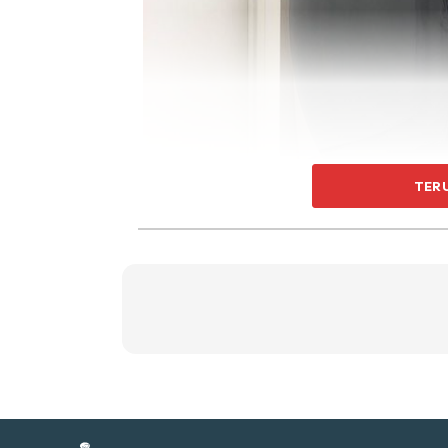
Ti
Ti
TER
Sent
a
Hah! Apa itu ‘Low Sudsing Detergent’? Mesti
serbuk pencuci jenis ‘Low Sudsing Detergent