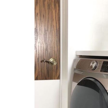
Ha
Video
Be
Bu
Il
Im
La
Se
Se