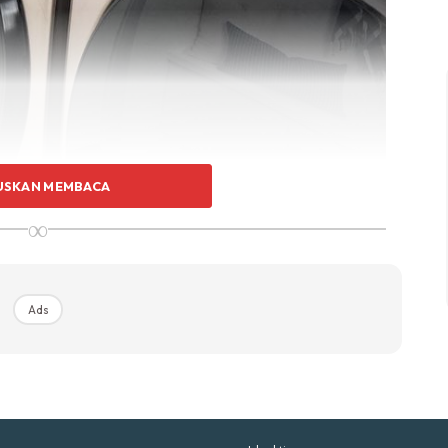
p Impiana
p Laman
Hub Ideaktiv
USKAN MEMBACA
∞
uhan Midas penuh kemewahan dan elegant untuk ked
nda.
Rahsia dari IMPIANA, download sekarang di
Ads
KLIK DI SEENI
 ada yang tertanya, betul tak? Untuk maklumat anda,
’ ini mempunyai fungsi untuk mengawal kadar kapasiti