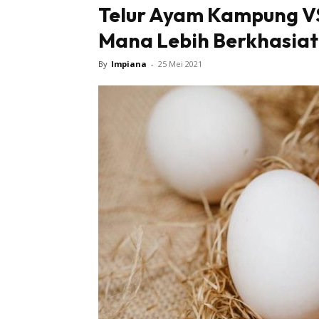
Telur Ayam Kampung VS
Mana Lebih Berkhasiat
By
Impiana
-
25 Mei 2021
Buletin
Inspiras
Bil
Bil
Ru
Ru
Direkto
In
La
DIY
Bil