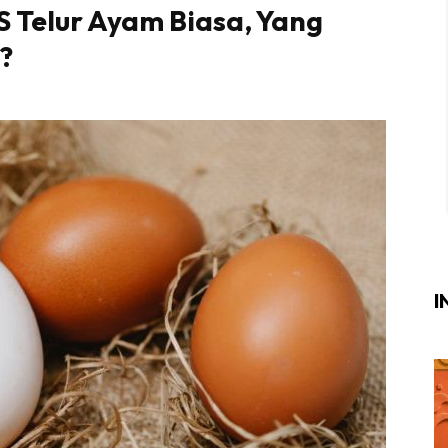
 Telur Ayam Biasa, Yang
Login
|
Register
?
i
ik Air
ik Tidur
ang Makan
ang Tamu
I
ri
terior Design
ndskap
ik Air