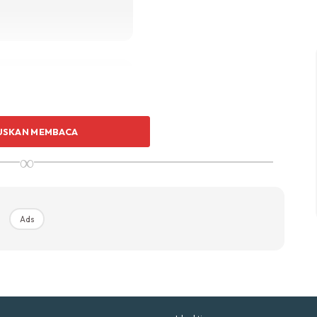
p Impiana
p Laman
Hub Ideaktiv
USKAN MEMBACA
Ads
∞
uhan Midas penuh kemewahan dan elegant untuk ked
nda.
Rahsia dari IMPIANA, download sekarang di
Ads
KLIK DI SEENI
Perbezaan. Jadi Sebab Ini Ke Telur Ayam