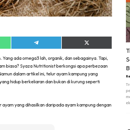
ik Tidur
pur
ang Makan
ver
ik Air
Share
Share
ik Tidur
on
on
T
App
Telegram
X
pur
n. Yang ada omega3 lah, organik, dan sebagainya. Tapi,
S
(Twitter)
ang Makan
m biasa? Syaza Nutritionist berkongsi apa perbezaan
B
ang Tamu
Namun dalam artikel ini, telur ayam kampung yang
Re
 Lagi
ng hidup berkeliaran dan bukan di kurung seperti
Tr
sa Impiana
pe
piana Makeover
me
ek
keover Ruang Selebriti
ur ayam yang dihasilkan daripada ayam kampung dengan
stinasi
Hotel
Kafe