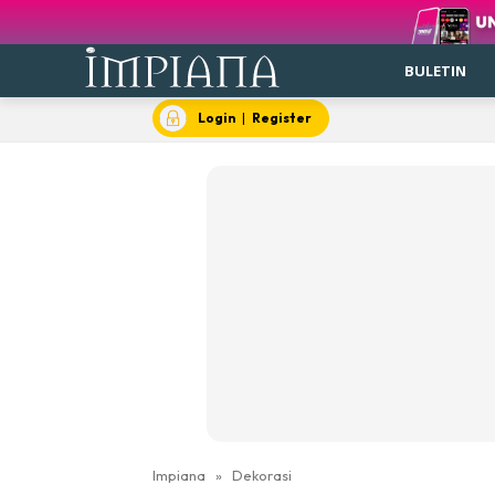
BULETIN
Login
|
Register
Impiana
»
Dekorasi