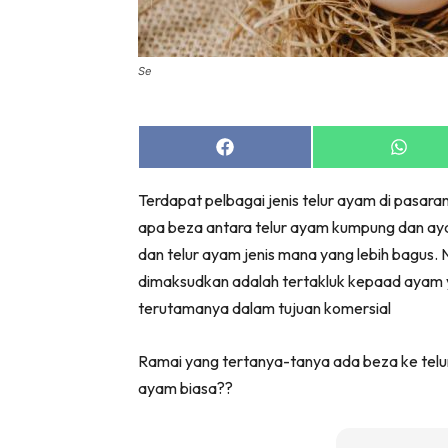
Bil
Da
Ru
Se
Make O
Bil
Share
Share
Bil
on
on
Facebook
Whats
Da
Terdapat pelbagai jenis telur ayam di pasara
Ru
apa beza antara telur ayam kumpung dan aya
Ru
dan telur ayam jenis mana yang lebih bagus. 
Menarik
dimaksudkan adalah tertakluk kepaad ayam ya
Ca
terutamanya dalam tujuan komersial
Im
Ma
Ramai yang tertanya-tanya ada beza ke tel
De
ayam biasa??