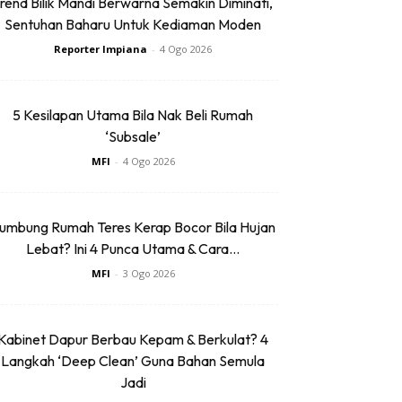
rend Bilik Mandi Berwarna Semakin Diminati,
Sentuhan Baharu Untuk Kediaman Moden
Reporter Impiana
-
4 Ogo 2026
5 Kesilapan Utama Bila Nak Beli Rumah
‘Subsale’
MFI
-
4 Ogo 2026
umbung Rumah Teres Kerap Bocor Bila Hujan
Lebat? Ini 4 Punca Utama & Cara...
MFI
-
3 Ogo 2026
Kabinet Dapur Berbau Kepam & Berkulat? 4
Langkah ‘Deep Clean’ Guna Bahan Semula
Jadi