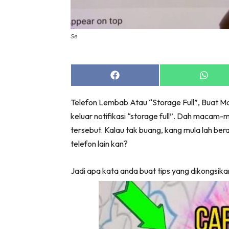
Bil
Da
Ru
Se
Make O
Bil
Share
Share
Bil
on
on
Facebook
Whats
Da
Telefon Lembab Atau “Storage Full”, Buat Ma
Ru
keluar notifikasi “storage full”. Dah macam-ma
Ru
tersebut. Kalau tak buang, kang mula lah bera
Menarik
telefon lain kan?
Ca
Im
Jadi apa kata anda buat tips yang dikongsikan o
Ma
De