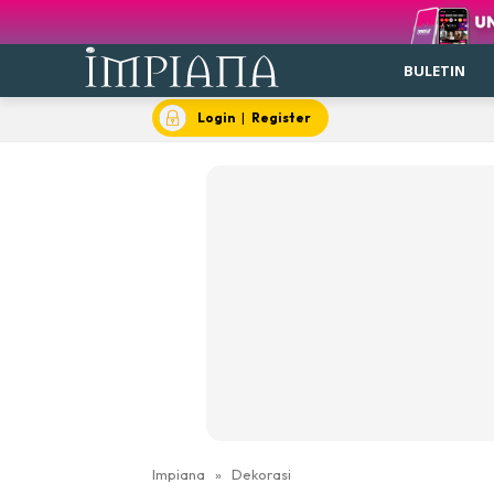
BULETIN
Login
|
Register
Impiana
»
Dekorasi