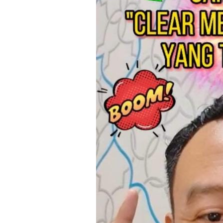
Ha
Video
Be
Bu
Il
Im
La
Se
Se