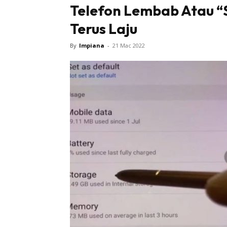
Telefon Lembab Atau “S
Terus Laju
By
Impiana
-
21 Mac 2022
Buletin
Inspiras
Bil
Bil
Ru
Ru
Direkto
In
La
DIY
Bil