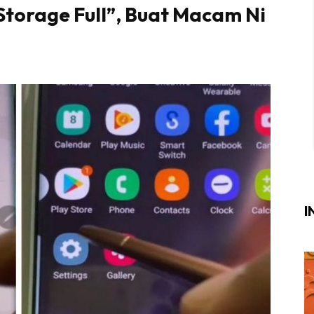
torage Full”, Buat Macam Ni
Login
|
Register
i
ik Air
ik Tidur
ang Makan
ang Tamu
I
ri
terior Design
ndskap
ik Air