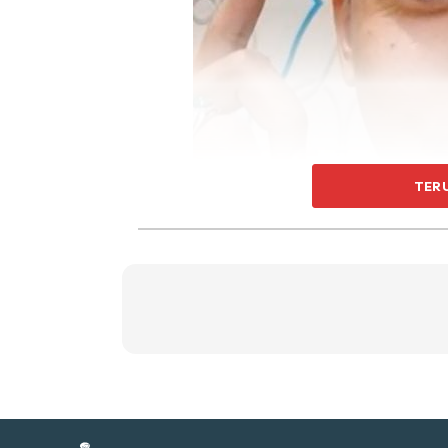
Ti
Ti
TER
Sent
a