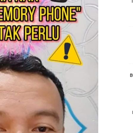
T
rtanah
High Rise
Landed
li Di Mana
at Sendiri
ham Impiana
Ilham Impiana 360
Ilham Impiana Inspirasi Selebriti
B
piana TV
Casa Impiana
Impiana MakeOver
har Dekor
mbang Dekor
mbang Laman