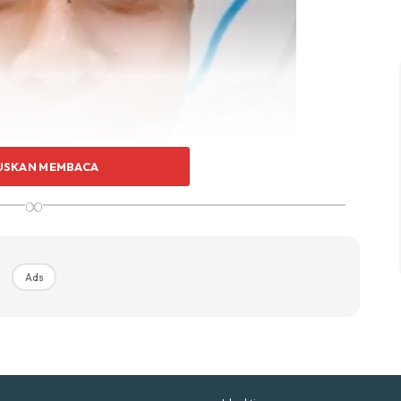
p Impiana
p Laman
Hub Ideaktiv
USKAN MEMBACA
∞
uhan Midas penuh kemewahan dan elegant untuk ked
nda.
Rahsia dari IMPIANA, download sekarang di
Ads
KLIK DI SEENI