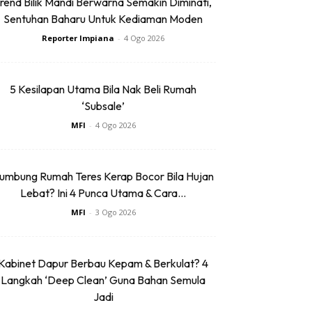
rend Bilik Mandi Berwarna Semakin Diminati,
Sentuhan Baharu Untuk Kediaman Moden
Reporter Impiana
-
4 Ogo 2026
5 Kesilapan Utama Bila Nak Beli Rumah
‘Subsale’
MFI
-
4 Ogo 2026
umbung Rumah Teres Kerap Bocor Bila Hujan
Lebat? Ini 4 Punca Utama & Cara...
MFI
-
3 Ogo 2026
Kabinet Dapur Berbau Kepam & Berkulat? 4
Langkah ‘Deep Clean’ Guna Bahan Semula
Jadi