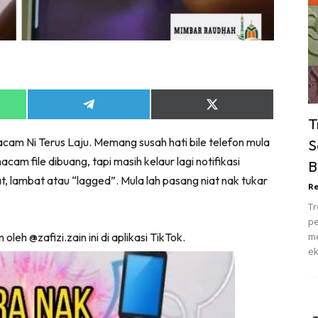
ik Tidur
pur
ang Makan
ver
ik Air
Share
Share
ik Tidur
on
on
T
App
Telegram
X
pur
cam Ni Terus Laju. Memang susah hati bile telefon mula
S
(Twitter)
ang Makan
cam file dibuang, tapi masih kelaur lagi notifikasi
B
ang Tamu
t, lambat atau “lagged”. Mula lah pasang niat nak tukar
Re
 Lagi
Tr
sa Impiana
pe
piana Makeover
leh @zafizi.zain ini di aplikasi TikTok.
me
ek
keover Ruang Selebriti
stinasi
Hotel
Kafe